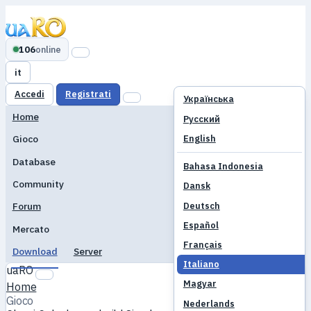
106
online
it
Accedi
Registrati
Українська
Home
Русский
English
Gioco
Database
Bahasa Indonesia
Community
Dansk
Deutsch
Forum
Español
Mercato
Français
Download
Server
Italiano
uaRO
Magyar
Home
Gioco
Nederlands