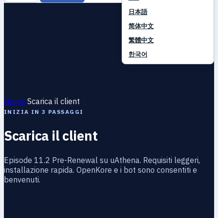
日本語
简体中文
繁體中文
한국어
Home
Scarica il client
INIZIA IN 3 PASSAGGI
Scarica il client
Episode 11.2 Pre-Renewal su uAthena. Requisiti leggeri,
installazione rapida. OpenKore e i bot sono consentiti e
benvenuti.