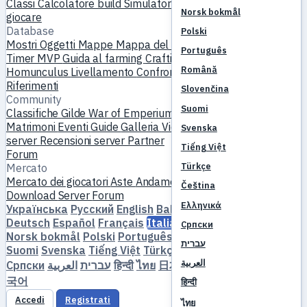
Classi
Calcolatore build
Simulatore skill
Quest
Inizia a
Norsk bokmål
giocare
Database
Polski
Mostri
Oggetti
Mappe
Mappa del mondo
Database skill
Português
Timer MVP
Guida al farming
Crafting e forgiatura
Pet
Română
Homunculus
Livellamento
Confronta
Meccaniche
Riferimenti
Slovenčina
Community
Suomi
Classifiche
Gilde
War of Emperium
Profili giocatore
Matrimoni
Eventi
Guide
Galleria
Video
Blog
Club
Catalogo
Svenska
server
Recensioni server
Partner
Tiếng Việt
Forum
Türkçe
Mercato
Mercato dei giocatori
Aste
Andamento dei prezzi
Economia
Čeština
Download
Server
Forum
Ελληνικά
Українська
Русский
English
Bahasa Indonesia
Dansk
Deutsch
Español
Français
Italiano
Magyar
Nederlands
Српски
Norsk bokmål
Polski
Português
Română
Slovenčina
עברית
Suomi
Svenska
Tiếng Việt
Türkçe
Čeština
Ελληνικά
العربية
Српски
العربية
עברית
हिन्दी
ไทย
日本語
简体中文
繁體中文
한
국어
हिन्दी
Accedi
Registrati
ไทย