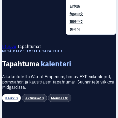
日本語
简体中文
繁體中文
한국어
Etusivu
Tapahtumat
MITÄ PALVELIMELLA TAPAHTUU
Tapahtuma
kalenteri
Aikataulutettu War of Emperium, bonus-EXP-viikonloput,
pomojahdit ja kausittaiset tapahtumat. Suunnittele viikkosi
Midgardissa.
Kaikki
0
Aktiiviset
0
Menneet
0