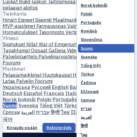
Luokat
Build-laskuri
Taitosimulaattori
Tehtävät
Uuden
Norsk bokmål
pelaajan aloitus
Tietokanta
Polski
Hirviöt
Esineet
Sijainnit
Maailmankartta
Taitotietokanta
Português
MVP-ajastimet
Farmausopas
Valmistus & taonta
Lemmikit
Română
Homunculukset
Tasonnosto
Vertaa
Mekaniikat
Viitteet
Yhteisö
Slovenčina
Sijoitukset
Killat
War of Emperium
Pelaajaprofiilit
Häät
Suomi
Tapahtumat
Oppaat
Galleria
Video
Blogit
Klubit
Palvelinluettelo
Palvelinarvostelut
Kumppanit
Svenska
Foorumi
Tiếng Việt
Markkinat
Türkçe
Pelaajamarkkinat
Huutokaupat
Hintatrendit
Talous
Lataa
Palvelin
Foorumi
Čeština
Українська
Русский
English
Bahasa Indonesia
Dansk
Ελληνικά
Deutsch
Español
Français
Italiano
Magyar
Nederlands
Norsk bokmål
Polski
Português
Română
Slovenčina
Српски
Suomi
Svenska
Tiếng Việt
Türkçe
Čeština
Ελληνικά
עברית
Српски
العربية
עברית
हिन्दी
ไทย
日本語
简体中文
繁體中文
한
العربية
국어
हिन्दी
Kirjaudu sisään
Rekisteröidy
ไทย