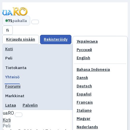
71
paikalla
fi
Kirjaudu sisään
Rekisteröidy
Українська
Koti
Русский
English
Peli
Tietokanta
Bahasa Indonesia
Yhteisö
Dansk
Deutsch
Foorumi
Español
Markkinat
Français
Lataa
Palvelin
Italiano
uaRO
Magyar
Koti
Peli
Nederlands