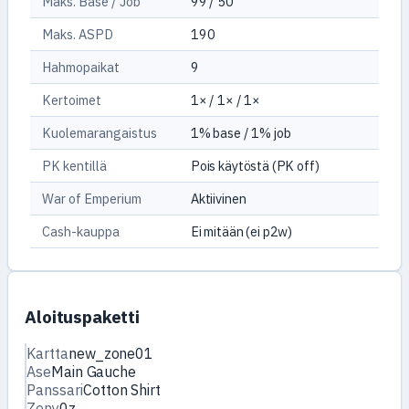
Maks. Base / Job
99 / 50
Maks. ASPD
190
Hahmopaikat
9
Kertoimet
1× / 1× / 1×
Kuolemarangaistus
1% base / 1% job
PK kentillä
Pois käytöstä (PK off)
War of Emperium
Aktiivinen
Cash-kauppa
Ei mitään (ei p2w)
Aloituspaketti
Kartta
new_zone01
Ase
Main Gauche
Panssari
Cotton Shirt
Zeny
0z