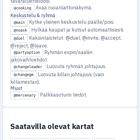
tavaraluetteloosi.
Avaa ruoanlaittonäkymä.
@cooking
Keskustelu & ryhmä
Kytke yleinen keskustelu päälle/pois.
@main
Hylkää kaupat ja kutsut automaattisesti.
@noask
Kaksintaistelut: @duel, @invite, @accept,
@duel
@reject, @leave.
Ryhmän expin/saaliin
@partyoption
jakovaihtoehdot.
Luovuta ryhmän johtajuus.
@changeleader
Luovuta killan johtajuus (vain
@changegm
kiltamestari).
Muut
Palkkasoturin tiedot.
@mercenary
Saatavilla olevat kartat