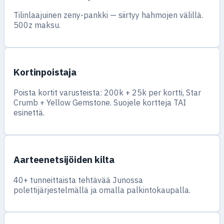
Tilinlaajuinen zeny-pankki — siirtyy hahmojen välillä.
500z maksu.
Kortinpoistaja
Poista kortit varusteista: 200k + 25k per kortti, Star
Crumb + Yellow Gemstone. Suojele kortteja TAI
esinettä.
Aarteenetsijöiden kilta
40+ tunneittaista tehtävää Junossa
polettijärjestelmällä ja omalla palkintokaupalla.