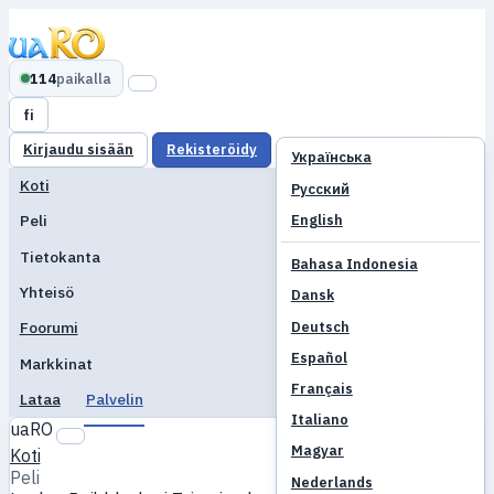
114
paikalla
fi
Kirjaudu sisään
Rekisteröidy
Українська
Koti
Русский
English
Peli
Tietokanta
Bahasa Indonesia
Yhteisö
Dansk
Deutsch
Foorumi
Español
Markkinat
Français
Lataa
Palvelin
Italiano
uaRO
Magyar
Koti
Peli
Nederlands