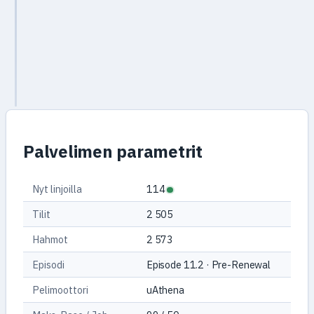
2016+
Doram-rotu
Doram
Palvelimen parametrit
Nyt linjoilla
114
Tilit
2 505
Hahmot
2 573
Episodi
Episode 11.2 · Pre-Renewal
Pelimoottori
uAthena