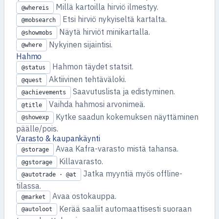
Millä kartoilla hirviö ilmestyy.
@whereis
Etsi hirviö nykyiseltä kartalta.
@mobsearch
Näytä hirviöt minikartalla.
@showmobs
Nykyinen sijaintisi.
@where
Hahmo
Hahmon täydet statsit.
@status
Aktiivinen tehtäväloki.
@quest
Saavutuslista ja edistyminen.
@achievements
Vaihda hahmosi arvonimeä.
@title
Kytke saadun kokemuksen näyttäminen
@showexp
päälle/pois.
Varasto & kaupankäynti
Avaa Kafra-varasto mistä tahansa.
@storage
Killavarasto.
@gstorage
Jatka myyntiä myös offline-
@autotrade · @at
tilassa.
Avaa ostokauppa.
@market
Kerää saaliit automaattisesti suoraan
@autoloot