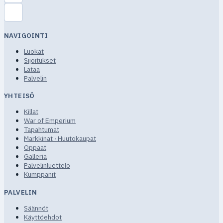
NAVIGOINTI
Luokat
Sijoitukset
Lataa
Palvelin
YHTEISÖ
Killat
War of Emperium
Tapahtumat
Markkinat · Huutokaupat
Oppaat
Galleria
Palvelinluettelo
Kumppanit
PALVELIN
Säännöt
Käyttöehdot