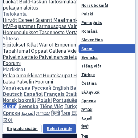
Luokat
Build-laskuri
Taitosimulaattori
Tehtävät
Uuden
Norsk bokmål
pelaajan aloitus
Tietokanta
Polski
Hirviöt
Esineet
Sijainnit
Maailmankartta
Taitotietokanta
Português
MVP-ajastimet
Farmausopas
Valmistus & taonta
Lemmikit
Română
Homunculukset
Tasonnosto
Vertaa
Mekaniikat
Viitteet
Yhteisö
Slovenčina
Sijoitukset
Killat
War of Emperium
Pelaajaprofiilit
Häät
Suomi
Tapahtumat
Oppaat
Galleria
Video
Blogit
Klubit
Palvelinluettelo
Palvelinarvostelut
Kumppanit
Svenska
Foorumi
Tiếng Việt
Markkinat
Türkçe
Pelaajamarkkinat
Huutokaupat
Hintatrendit
Talous
Lataa
Palvelin
Foorumi
Čeština
Українська
Русский
English
Bahasa Indonesia
Dansk
Ελληνικά
Deutsch
Español
Français
Italiano
Magyar
Nederlands
Norsk bokmål
Polski
Português
Română
Slovenčina
Српски
Suomi
Svenska
Tiếng Việt
Türkçe
Čeština
Ελληνικά
עברית
Српски
العربية
עברית
हिन्दी
ไทย
日本語
简体中文
繁體中文
한
العربية
국어
हिन्दी
Kirjaudu sisään
Rekisteröidy
ไทย