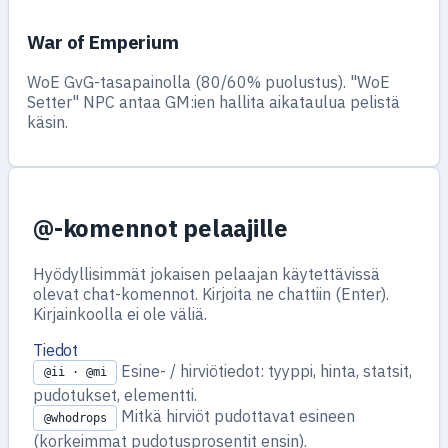
War of Emperium
WoE GvG-tasapainolla (80/60% puolustus). "WoE
Setter" NPC antaa GM:ien hallita aikataulua pelistä
käsin.
@-komennot pelaajille
Hyödyllisimmät jokaisen pelaajan käytettävissä
olevat chat-komennot. Kirjoita ne chattiin (Enter).
Kirjainkoolla ei ole väliä.
Tiedot
Esine- / hirviötiedot: tyyppi, hinta, statsit,
@ii · @mi
pudotukset, elementti.
Mitkä hirviöt pudottavat esineen
@whodrops
(korkeimmat pudotusprosentit ensin).