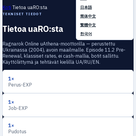
Koti
Tietoa uaRO:sta
日本語
TEKNISET TIEDOT
简体中文
繁體中文
Tietoa uaRO:sta
한국어
Ragnarok Online uAthena-moottorilla — perustettu
Ukrainassa (2004), avoin maailmalle. Episode 11.2 Pre-
Renewal, klassiset rates, ei cash-mallia, botit sallittu.
Käyttöliittymä ja tehtävät kielillä UA/RU/EN.
1×
Perus-EXP
1×
Job-EXP
1×
Pudotus