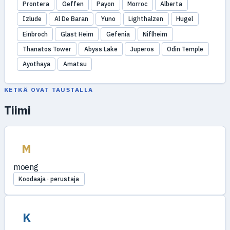
Prontera
Geffen
Payon
Morroc
Alberta
Izlude
Al De Baran
Yuno
Lighthalzen
Hugel
Einbroch
Glast Heim
Gefenia
Niflheim
Thanatos Tower
Abyss Lake
Juperos
Odin Temple
Ayothaya
Amatsu
KETKÄ OVAT TAUSTALLA
Tiimi
M
moeng
Koodaaja · perustaja
K