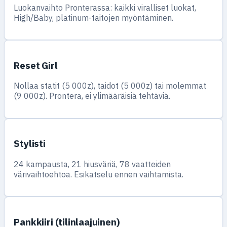
Luokanvaihto Pronterassa: kaikki viralliset luokat,
High/Baby, platinum-taitojen myöntäminen.
Reset Girl
Nollaa statit (5 000z), taidot (5 000z) tai molemmat
(9 000z). Prontera, ei ylimääräisiä tehtäviä.
Stylisti
24 kampausta, 21 hiusväriä, 78 vaatteiden
värivaihtoehtoa. Esikatselu ennen vaihtamista.
Pankkiiri (tilinlaajuinen)