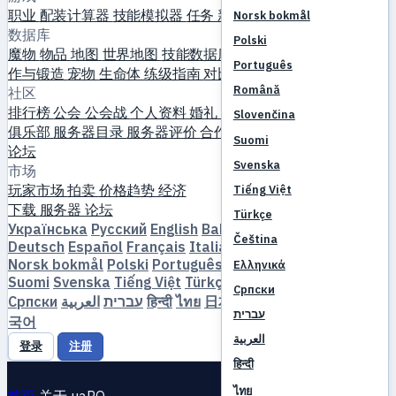
职业
配装计算器
技能模拟器
任务
新手入门
Norsk bokmål
数据库
Polski
魔物
物品
地图
世界地图
技能数据库
MVP 计时器
刷怪指南
制
Português
作与锻造
宠物
生命体
练级指南
对比
游戏机制
参考资料
Română
社区
排行榜
公会
公会战
个人资料
婚礼
活动
指南
画廊
视频
博客
Slovenčina
俱乐部
服务器目录
服务器评价
合作伙伴
Suomi
论坛
Svenska
市场
玩家市场
拍卖
价格趋势
经济
Tiếng Việt
下载
服务器
论坛
Türkçe
Українська
Русский
English
Bahasa Indonesia
Dansk
Čeština
Deutsch
Español
Français
Italiano
Magyar
Nederlands
Norsk bokmål
Polski
Português
Română
Slovenčina
Ελληνικά
Suomi
Svenska
Tiếng Việt
Türkçe
Čeština
Ελληνικά
Српски
Српски
العربية
עברית
हिन्दी
ไทย
日本語
简体中文
繁體中文
한
עברית
국어
العربية
登录
注册
हिन्दी
ไทย
首页
关于 uaRO