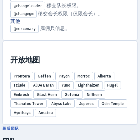
移交队长权限。
@changeleader
移交会长权限（仅限会长）。
@changegm
其他
雇佣兵信息。
@mercenary
开放地图
Prontera
Geffen
Payon
Morroc
Alberta
Izlude
Al De Baran
Yuno
Lighthalzen
Hugel
Einbroch
Glast Heim
Gefenia
Niflheim
Thanatos Tower
Abyss Lake
Juperos
Odin Temple
Ayothaya
Amatsu
幕后团队