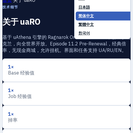
技术细节
日本語
简体中文
关于 uaRO
繁體中文
한국어
基于 uAthena 引擎的 Ragnarok Online —— 2004 年创立于乌
克兰，向全世界开放。Episode 11.2 Pre-Renewal，经典倍
率，无现金商城，允许挂机。界面和任务支持 UA/RU/EN。
1×
Base 经验值
1×
Job 经验值
1×
掉率