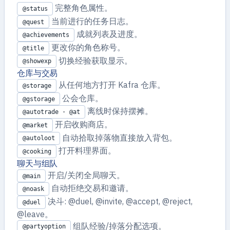
完整角色属性。
@status
当前进行的任务日志。
@quest
成就列表及进度。
@achievements
更改你的角色称号。
@title
切换经验获取显示。
@showexp
仓库与交易
从任何地方打开 Kafra 仓库。
@storage
公会仓库。
@gstorage
离线时保持摆摊。
@autotrade · @at
开启收购商店。
@market
自动拾取掉落物直接放入背包。
@autoloot
打开料理界面。
@cooking
聊天与组队
开启/关闭全局聊天。
@main
自动拒绝交易和邀请。
@noask
决斗: @duel, @invite, @accept, @reject,
@duel
@leave。
组队经验/掉落分配选项。
@partyoption