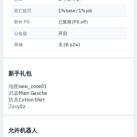
死亡惩罚
1% base / 1% job
野外 PK
已禁用 (PK off)
公会战
开启
商城
无 (非 p2w)
新手礼包
地图
new_zone01
武器
Main Gauche
防具
Cotton Shirt
Zeny
0z
允许机器人