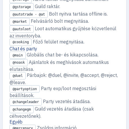
Guild raktár.
@gstorage
Bolt nyitva tartása offline is.
@autotrade · @at
Felvásárló bolt megnyitása.
@market
Loot automatikus gyűjtése közvetlenül
@autoloot
az inventoryba.
Főző felület megnyitása.
@cooking
Chat és party
Globális chat be- és kikapcsolása.
@main
Ajánlatok és meghívások automatikus
@noask
elutasítása.
Párbajok: @duel, @invite, @accept, @reject,
@duel
@leave.
Party exp/loot megosztási
@partyoption
beállítások.
Party vezetés átadása.
@changeleader
Guild vezetés átadása (csak
@changegm
céhvezetőnek).
Egyéb
Zsoldos információ.
@mercenary