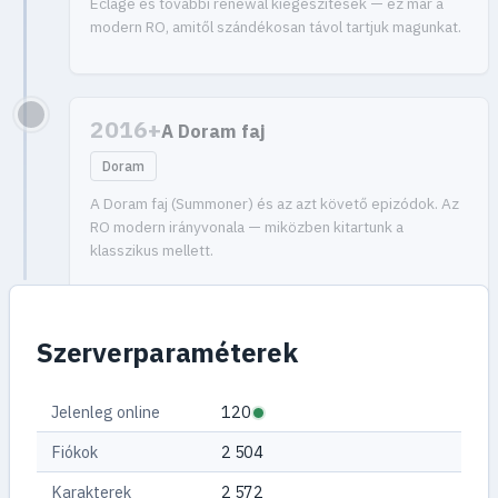
Eclage és további renewal kiegészítések — ez már a
modern RO, amitől szándékosan távol tartjuk magunkat.
2016+
A Doram faj
Doram
A Doram faj (Summoner) és az azt követő epizódok. Az
RO modern irányvonala — miközben kitartunk a
klasszikus mellett.
Szerverparaméterek
Jelenleg online
120
Fiókok
2 504
Karakterek
2 572