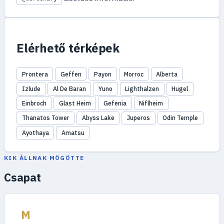
Elérhető térképek
Prontera
Geffen
Payon
Morroc
Alberta
Izlude
Al De Baran
Yuno
Lighthalzen
Hugel
Einbroch
Glast Heim
Gefenia
Niflheim
Thanatos Tower
Abyss Lake
Juperos
Odin Temple
Ayothaya
Amatsu
KIK ÁLLNAK MÖGÖTTE
Csapat
M