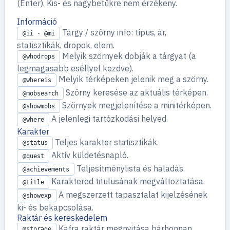
(Enter). Kis- és nagybetűkre nem érzékeny.
Információ
Tárgy / szörny info: típus, ár,
@ii · @mi
statisztikák, dropok, elem.
Melyik szörnyek dobják a tárgyat (a
@whodrops
legmagasabb eséllyel kezdve).
Melyik térképeken jelenik meg a szörny.
@whereis
Szörny keresése az aktuális térképen.
@mobsearch
Szörnyek megjelenítése a minitérképen.
@showmobs
A jelenlegi tartózkodási helyed.
@where
Karakter
Teljes karakter statisztikák.
@status
Aktív küldetésnapló.
@quest
Teljesítménylista és haladás.
@achievements
Karaktered titulusának megváltoztatása.
@title
A megszerzett tapasztalat kijelzésének
@showexp
ki- és bekapcsolása.
Raktár és kereskedelem
Kafra raktár megnyitása bárhonnan.
@storage