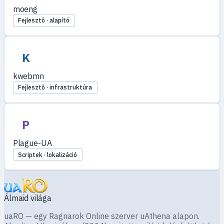
moeng
Fejlesztő · alapító
K
kwebmn
Fejlesztő · infrastruktúra
P
Plague-UA
Scriptek · lokalizáció
Álmaid világa
uaRO — egy Ragnarok Online szerver uAthena alapon.