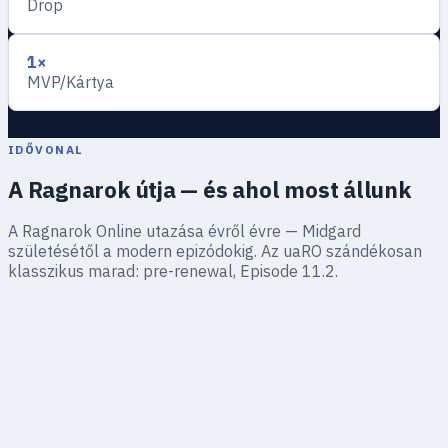
Drop
1×
MVP/Kártya
IDŐVONAL
A Ragnarok útja — és ahol most állunk
A Ragnarok Online utazása évről évre — Midgard
születésétől a modern epizódokig. Az uaRO szándékosan
klasszikus marad: pre-renewal, Episode 11.2.