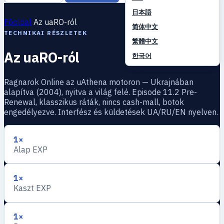
日本語
Főoldal
Az uaRO-ról
简体中文
TECHNIKAI RÉSZLETEK
繁體中文
Az uaRO-ról
한국어
Ragnarok Online az uAthena motoron — Ukrajnában
alapítva (2004), nyitva a világ felé. Episode 11.2 Pre-
Renewal, klasszikus ráták, nincs cash-mall, botok
engedélyezve. Interfész és küldetések UA/RU/EN nyelven.
1×
Alap EXP
1×
Kaszt EXP
1×