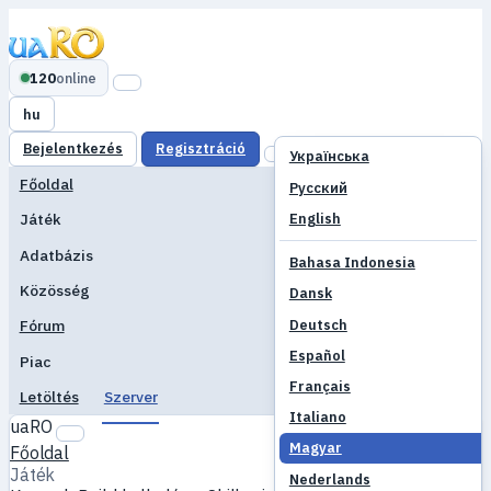
120
online
hu
Bejelentkezés
Regisztráció
Українська
Főoldal
Русский
English
Játék
Adatbázis
Bahasa Indonesia
Közösség
Dansk
Deutsch
Fórum
Español
Piac
Français
Letöltés
Szerver
Italiano
uaRO
Magyar
Főoldal
Játék
Nederlands