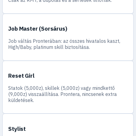
Csak az RMT, a dupolás és a sértések tiltottak.
Job Master (Sorsárus)
Job váltás Pronterában: az összes hivatalos kaszt,
High/Baby, platinum skill biztosítása.
Reset Girl
Statok (5,000z), skillek (5,000z) vagy mindkettő
(9,000z) visszaállítása. Prontera, nincsenek extra
küldetések.
Stylist