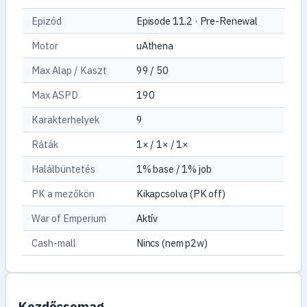
Epizód
Episode 11.2 · Pre-Renewal
Motor
uAthena
Max Alap / Kaszt
99 / 50
Max ASPD
190
Karakterhelyek
9
Ráták
1× / 1× / 1×
Halálbüntetés
1% base / 1% job
PK a mezőkön
Kikapcsolva (PK off)
War of Emperium
Aktív
Cash-mall
Nincs (nem p2w)
Kezdőcsomag