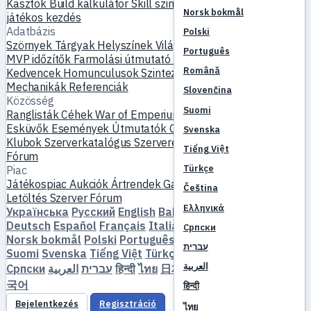
Kasztok
Build kalkulátor
Skill szimulátor
Küldetések
Új
Norsk bokmål
játékos kezdés
Adatbázis
Polski
Szörnyek
Tárgyak
Helyszínek
Világtérkép
Skill adatbázis
Português
MVP időzítők
Farmolási útmutató
Készítés és kovácsolás
Română
Kedvencek
Homunculusok
Szintezés
Összehasonlítás
Mechanikák
Referenciák
Slovenčina
Közösség
Suomi
Ranglisták
Céhek
War of Emperium
Játékos profilok
Esküvők
Események
Útmutatók
Galéria
Videó
Blogok
Svenska
Klubok
Szerverkatalógus
Szerverértékelések
Partnerek
Tiếng Việt
Fórum
Türkçe
Piac
Játékospiac
Aukciók
Ártrendek
Gazdaság
Čeština
Letöltés
Szerver
Fórum
Ελληνικά
Українська
Русский
English
Bahasa Indonesia
Dansk
Deutsch
Español
Français
Italiano
Magyar
Nederlands
Српски
Norsk bokmål
Polski
Português
Română
Slovenčina
עברית
Suomi
Svenska
Tiếng Việt
Türkçe
Čeština
Ελληνικά
العربية
Српски
العربية
עברית
हिन्दी
ไทย
日本語
简体中文
繁體中文
한
국어
हिन्दी
Bejelentkezés
Regisztráció
ไทย