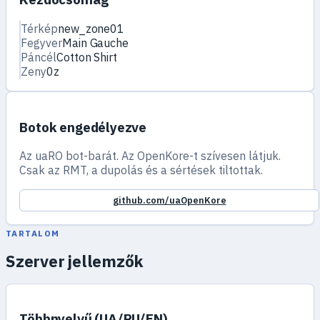
Térkép
new_zone01
Fegyver
Main Gauche
Páncél
Cotton Shirt
Zeny
0z
Botok engedélyezve
Az uaRO bot-barát. Az OpenKore-t szívesen látjuk.
Csak az RMT, a dupolás és a sértések tiltottak.
github.com/uaOpenKore
TARTALOM
Szerver jellemzők
Többnyelvű (UA/RU/EN)