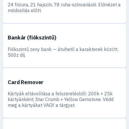
24 frizura, 21 hajszín, 78 ruha-színvariáció. Előnézet a
módosítás előtt.
Bankár (fiókszintű)
Fiókszintű zeny bank — átvihető a karakterek között.
500z díj.
Card Remover
Kártyák eltávolítása a felszerelésből: 200k + 25k
kártyánként, Star Crumb + Yellow Gemstone. Védd
meg a kártyákat VAGY a tárgyat.