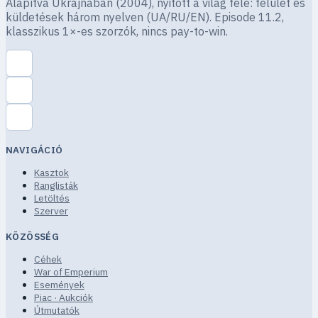
Alapítva Ukrajnában (2004), nyitott a világ felé: felület és
küldetések három nyelven (UA/RU/EN). Episode 11.2,
klasszikus 1×-es szorzók, nincs pay-to-win.
NAVIGÁCIÓ
Kasztok
Ranglisták
Letöltés
Szerver
KÖZÖSSÉG
Céhek
War of Emperium
Események
Piac · Aukciók
Útmutatók