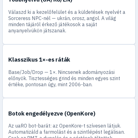
Válaszd ki a kezelőfelület és a küldetések nyelvét a
Sorceress NPC-nél — ukrán, orosz, angol. A világ
minden tájáról érkező játékosok a saját
anyanyelvükön játszanak.
Klasszikus 1×-es ráták
Base/Job/Drop — 1×. Nincsenek adományozási
előnyök. Tisztességes grind és minden egyes szint
értéke, pontosan úgy, mint 2006-ban.
Botok engedélyezve (OpenKore)
Az uaRO bot-barát: az OpenKore-t szívesen látjuk.
Automatizáld a farmolást és a szintlépést legálisan.