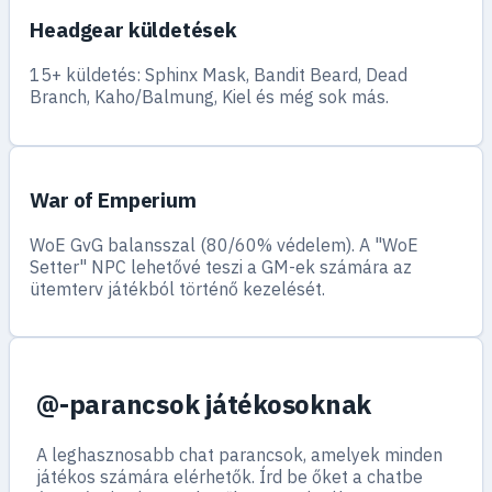
Headgear küldetések
15+ küldetés: Sphinx Mask, Bandit Beard, Dead
Branch, Kaho/Balmung, Kiel és még sok más.
War of Emperium
WoE GvG balansszal (80/60% védelem). A "WoE
Setter" NPC lehetővé teszi a GM-ek számára az
ütemterv játékból történő kezelését.
@-parancsok játékosoknak
A leghasznosabb chat parancsok, amelyek minden
játékos számára elérhetők. Írd be őket a chatbe