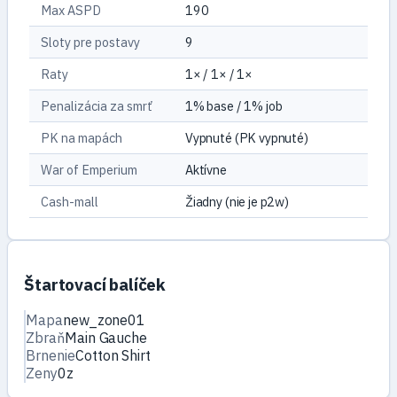
Max ASPD
190
Sloty pre postavy
9
Raty
1× / 1× / 1×
Penalizácia za smrť
1% base / 1% job
PK na mapách
Vypnuté (PK vypnuté)
War of Emperium
Aktívne
Cash-mall
Žiadny (nie je p2w)
Štartovací balíček
Mapa
new_zone01
Zbraň
Main Gauche
Brnenie
Cotton Shirt
Zeny
0z