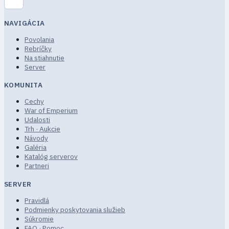
NAVIGÁCIA
Povolania
Rebríčky
Na stiahnutie
Server
KOMUNITA
Cechy
War of Emperium
Udalosti
Trh · Aukcie
Návody
Galéria
Katalóg serverov
Partneri
SERVER
Pravidlá
Podmienky poskytovania služieb
Súkromie
FAQ · Pomoc