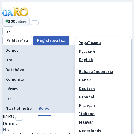
100
online
sk
Prihlásiť sa
Registrovať sa
Українська
Domov
Русский
English
Hra
Databáza
Bahasa Indonesia
Komunita
Dansk
Deutsch
Fórum
Español
Trh
Français
Na stiahnutie
Server
Italiano
uaRO
Magyar
Domov
Hra
Nederlands