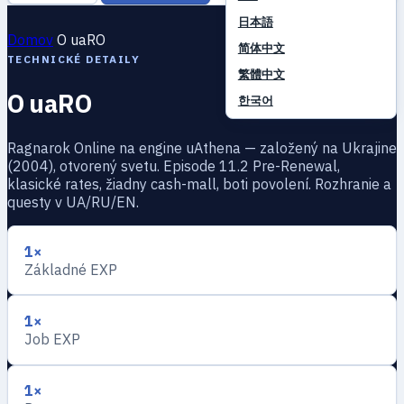
日本語
Domov
O uaRO
简体中文
TECHNICKÉ DETAILY
繁體中文
O uaRO
한국어
Ragnarok Online na engine uAthena — založený na Ukrajine
(2004), otvorený svetu. Episode 11.2 Pre-Renewal,
klasické rates, žiadny cash-mall, boti povolení. Rozhranie a
questy v UA/RU/EN.
1×
Základné EXP
1×
Job EXP
1×