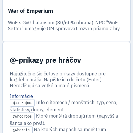
War of Emperium
WoE s GvG balansom (80/60% obrana). NPC "WoE
Setter" umožňuje GM spravovať rozvrh priamo z hry.
@-príkazy pre hráčov
Najužitočnejšie četové príkazy dostupné pre
každého hráča. Napíšte ich do četu (Enter).
Nerozlišujú sa veľké a malé písmená.
Informácie
Info o itemoch / monštrách: typ, cena,
@ii · @mi
štatistiky, dropy, element.
Ktoré monštrá dropujú item (najvyššia
@whodrops
šanca ako prvá).
Na ktorých mapách sa monštrum
@whereis