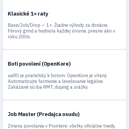
Klasické 1× raty
Base/Job/Drop — 1×. Žiadne výhody za donácie.
Férový grind a hodnota každej úrovne, presne ako v
roku 2006.
Boti povolení (OpenKore)
uaRO je priateľský k botom: OpenKore je vítaný.
Automatizujte farmenie a levelovanie legálne.
Zakázané sú iba RMT, duping a urážky.
Job Master (Predajca osudu)
Zmena povolania v Prontere: všetky oficiálne triedy,