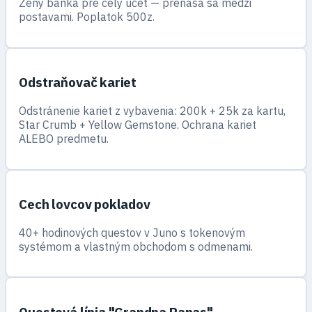
Zeny banka pre celý účet — prenáša sa medzi
postavami. Poplatok 500z.
Odstraňovač kariet
Odstránenie kariet z vybavenia: 200k + 25k za kartu,
Star Crumb + Yellow Gemstone. Ochrana kariet
ALEBO predmetu.
Cech lovcov pokladov
40+ hodinových questov v Juno s tokenovým
systémom a vlastným obchodom s odmenami.
Questová línia "Grandpa Panas"