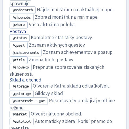
spawnuje.
Nájde monštrum na aktuálnej mape.
@mobsearch
Zobrazí monštrá na minimape.
@showmobs
Vaša aktuálna poloha.
@where
Postava
Kompletné štatistiky postavy.
@status
Zoznam aktívnych questov.
@quest
Zoznam achievementov a postup.
@achievements
Zmena titulu postavy.
@title
Prepnutie zobrazovania získaných
@showexp
skúseností.
Sklad a obchod
Otvorenie Kafra skladu odkiaľkoľvek.
@storage
Gildový sklad.
@gstorage
Pokračovať v predaji aj v offline
@autotrade · @at
režime.
Otvoriť nákupný obchod.
@market
Automaticky zbierať korisť priamo do
@autoloot
inventára.