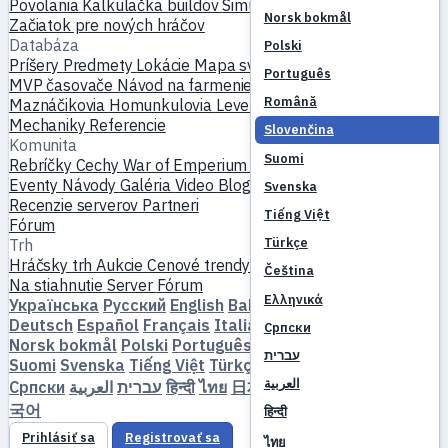
Povolania
Kalkulačka buildov
Simulátor skillov
Questy
Norsk bokmål
Začiatok pre nových hráčov
Databáza
Polski
Príšery
Predmety
Lokácie
Mapa sveta
Databáza skillov
Português
MVP časovače
Návod na farmenie
Výroba a kovanie
Română
Maznáčikovia
Homunkulovia
Levelovanie
Porovnať
Mechaniky
Referencie
Slovenčina
Komunita
Suomi
Rebríčky
Cechy
War of Emperium
Profily hráčov
Svadby
Eventy
Návody
Galéria
Video
Blogy
Kluby
Katalóg serverov
Svenska
Recenzie serverov
Partneri
Tiếng Việt
Fórum
Türkçe
Trh
Hráčsky trh
Aukcie
Cenové trendy
Ekonomika
Čeština
Na stiahnutie
Server
Fórum
Ελληνικά
Українська
Русский
English
Bahasa Indonesia
Dansk
Deutsch
Español
Français
Italiano
Magyar
Nederlands
Српски
Norsk bokmål
Polski
Português
Română
Slovenčina
עברית
Suomi
Svenska
Tiếng Việt
Türkçe
Čeština
Ελληνικά
العربية
Српски
العربية
עברית
हिन्दी
ไทย
日本語
简体中文
繁體中文
한
국어
हिन्दी
Prihlásiť sa
Registrovať sa
ไทย