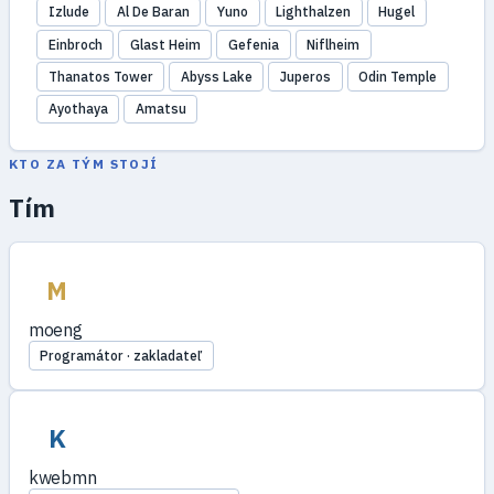
Izlude
Al De Baran
Yuno
Lighthalzen
Hugel
Einbroch
Glast Heim
Gefenia
Niflheim
Thanatos Tower
Abyss Lake
Juperos
Odin Temple
Ayothaya
Amatsu
KTO ZA TÝM STOJÍ
Tím
M
moeng
Programátor · zakladateľ
K
kwebmn