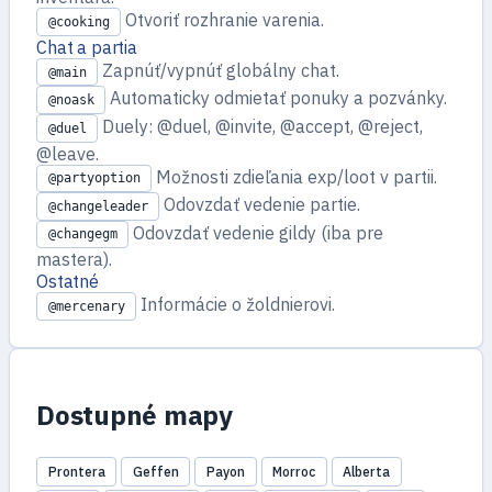
Otvoriť rozhranie varenia.
@cooking
Chat a partia
Zapnúť/vypnúť globálny chat.
@main
Automaticky odmietať ponuky a pozvánky.
@noask
Duely: @duel, @invite, @accept, @reject,
@duel
@leave.
Možnosti zdieľania exp/loot v partii.
@partyoption
Odovzdať vedenie partie.
@changeleader
Odovzdať vedenie gildy (iba pre
@changegm
mastera).
Ostatné
Informácie o žoldnierovi.
@mercenary
Dostupné mapy
Prontera
Geffen
Payon
Morroc
Alberta