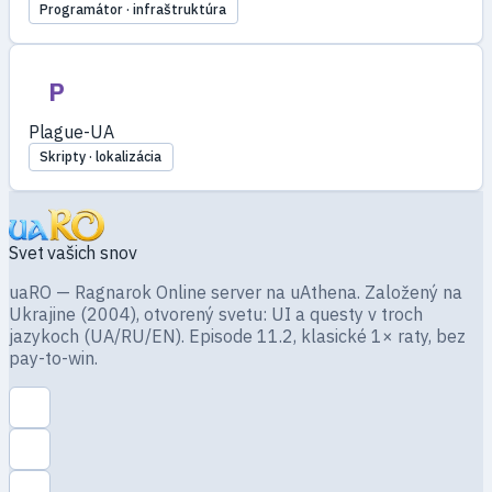
Programátor · infraštruktúra
P
Plague-UA
Skripty · lokalizácia
Svet vašich snov
uaRO — Ragnarok Online server na uAthena. Založený na
Ukrajine (2004), otvorený svetu: UI a questy v troch
jazykoch (UA/RU/EN). Episode 11.2, klasické 1× raty, bez
pay-to-win.