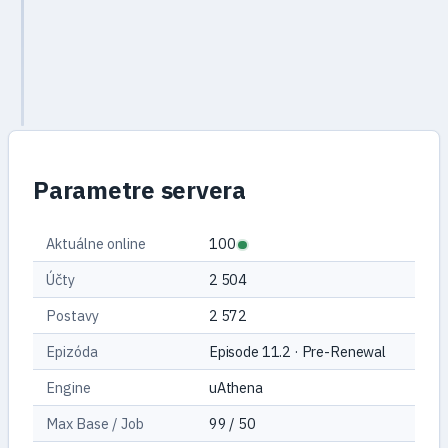
Doram
Parametre servera
Aktuálne online
100
Účty
2 504
Postavy
2 572
Epizóda
Episode 11.2 · Pre-Renewal
Engine
uAthena
Max Base / Job
99 / 50