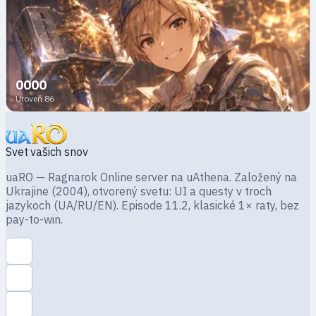
0000
Úroveň 86
Svet vašich snov
uaRO — Ragnarok Online server na uAthena. Založený na
Ukrajine (2004), otvorený svetu: UI a questy v troch
jazykoch (UA/RU/EN). Episode 11.2, klasické 1× raty, bez
pay-to-win.