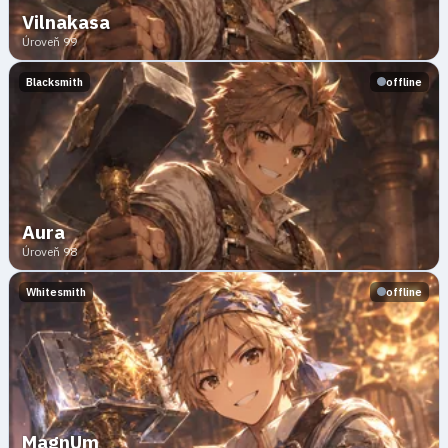
Vilnakasa
Úroveň 99
Blacksmith
offline
Aura
Úroveň 98
Whitesmith
offline
MagnUm