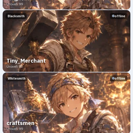
Úroveň 99
Blacksmith
offline
Tiny_Merchant
Úroveň 85
Whitesmith
offline
craftsmen
Úroveň 99