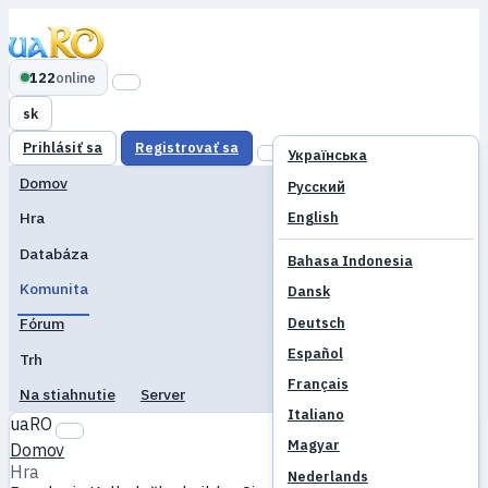
122
online
sk
Prihlásiť sa
Registrovať sa
Українська
Domov
Русский
English
Hra
Databáza
Bahasa Indonesia
Komunita
Dansk
Deutsch
Fórum
Español
Trh
Français
Na stiahnutie
Server
Italiano
uaRO
Magyar
Domov
Hra
Nederlands