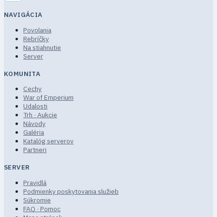
NAVIGÁCIA
Povolania
Rebríčky
Na stiahnutie
Server
KOMUNITA
Cechy
War of Emperium
Udalosti
Trh · Aukcie
Návody
Galéria
Katalóg serverov
Partneri
SERVER
Pravidlá
Podmienky poskytovania služieb
Súkromie
FAQ · Pomoc