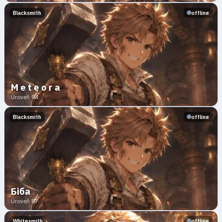
Blacksmith
offline
M e t e o r a
Úroveň 94
Blacksmith
offline
Біба
Úroveň 87
Whitesmith
offline