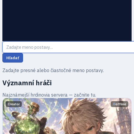
Hľadať
Zadajte presné alebo čiastočné meno postavy.
Významní hráči
Najznámejší hrdinovia servera — začnite tu.
Creator
offline