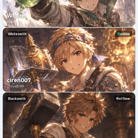
Whore
Úroveň 94
Whitesmith
online
ciren007
Úroveň 99
Blacksmith
offline