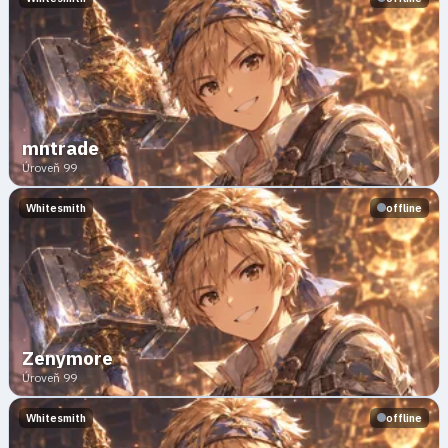
mntrade
Úroveň 99
Whitesmith
offline
Zenymоre
Úroveň 99
Whitesmith
offline