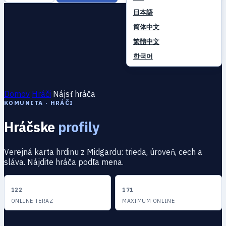
日本語
简体中文
繁體中文
한국어
Domov
Hráči
Nájsť hráča
KOMUNITA · HRÁČI
Hráčske
profily
Verejná karta hrdinu z Midgardu: trieda, úroveň, cech a
sláva. Nájdite hráča podľa mena.
122
171
ONLINE TERAZ
MAXIMUM ONLINE