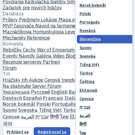
Povolania
Kalkulačka buildov
Simulátor skillov
Questy
Norsk bokmål
Začiatok pre nových hráčov
Databáza
Polski
Príšery
Predmety
Lokácie
Mapa sveta
Databáza skillov
Português
MVP časovače
Návod na farmenie
Výroba a kovanie
Română
Maznáčikovia
Homunkulovia
Levelovanie
Porovnať
Mechaniky
Referencie
Slovenčina
Komunita
Suomi
Rebríčky
Cechy
War of Emperium
Profily hráčov
Svadby
Eventy
Návody
Galéria
Video
Blogy
Kluby
Katalóg serverov
Svenska
Recenzie serverov
Partneri
Tiếng Việt
Fórum
Türkçe
Trh
Hráčsky trh
Aukcie
Cenové trendy
Ekonomika
Čeština
Na stiahnutie
Server
Fórum
Ελληνικά
Українська
Русский
English
Bahasa Indonesia
Dansk
Deutsch
Español
Français
Italiano
Magyar
Nederlands
Српски
Norsk bokmål
Polski
Português
Română
Slovenčina
עברית
Suomi
Svenska
Tiếng Việt
Türkçe
Čeština
Ελληνικά
العربية
Српски
العربية
עברית
हिन्दी
ไทย
日本語
简体中文
繁體中文
한
국어
हिन्दी
Prihlásiť sa
Registrovať sa
ไทย