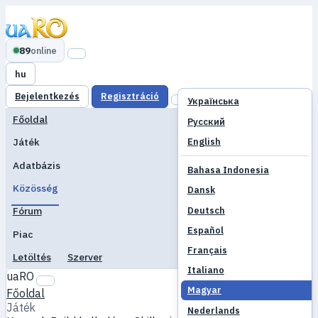
89
online
hu
Bejelentkezés
Regisztráció
Українська
Főoldal
Русский
English
Játék
Adatbázis
Bahasa Indonesia
Közösség
Dansk
Deutsch
Fórum
Español
Piac
Français
Letöltés
Szerver
Italiano
uaRO
Magyar
Főoldal
Játék
Nederlands