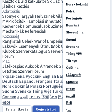
Kasztok
Build kalkulátor
Skill szimulátor
Küldetések
Új
Norsk bokmål
játékos kezdés
Adatbázis
Polski
Szörnyek
Tárgyak
Helyszínek
Világtérkép
Skill adatbázis
Português
MVP időzítők
Farmolási útmutató
Készítés és kovácsolás
Română
Kedvencek
Homunculusok
Szintezés
Összehasonlítás
Mechanikák
Referenciák
Slovenčina
Közösség
Suomi
Ranglisták
Céhek
War of Emperium
Játékos profilok
Esküvők
Események
Útmutatók
Galéria
Videó
Blogok
Svenska
Klubok
Szerverkatalógus
Szerverértékelések
Partnerek
Tiếng Việt
Fórum
Türkçe
Piac
Játékospiac
Aukciók
Ártrendek
Gazdaság
Čeština
Letöltés
Szerver
Fórum
Ελληνικά
Українська
Русский
English
Bahasa Indonesia
Dansk
Deutsch
Español
Français
Italiano
Magyar
Nederlands
Српски
Norsk bokmål
Polski
Português
Română
Slovenčina
עברית
Suomi
Svenska
Tiếng Việt
Türkçe
Čeština
Ελληνικά
العربية
Српски
العربية
עברית
हिन्दी
ไทย
日本語
简体中文
繁體中文
한
국어
हिन्दी
Bejelentkezés
Regisztráció
ไทย