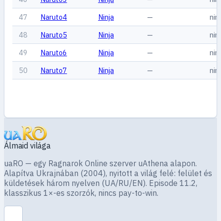
47
Naruto4
Ninja
—
nin
48
Naruto5
Ninja
—
nin
49
Naruto6
Ninja
—
nin
50
Naruto7
Ninja
—
nin
Álmaid világa
uaRO — egy Ragnarok Online szerver uAthena alapon.
Alapítva Ukrajnában (2004), nyitott a világ felé: felület és
küldetések három nyelven (UA/RU/EN). Episode 11.2,
klasszikus 1×-es szorzók, nincs pay-to-win.