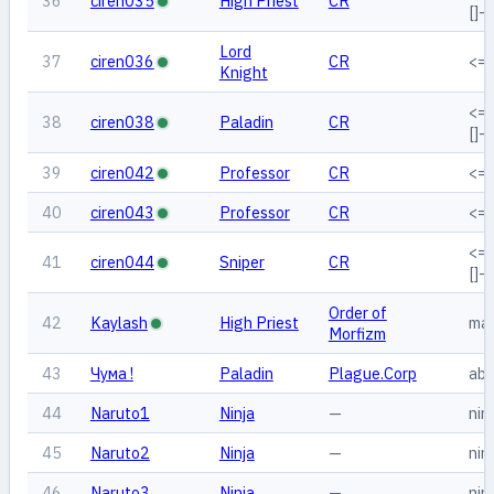
36
ciren035
High Priest
CR
[]--
Lord
37
ciren036
CR
<=
Knight
<=
38
ciren038
Paladin
CR
[]--
39
ciren042
Professor
CR
<=
40
ciren043
Professor
CR
<=
<=
41
ciren044
Sniper
CR
[]--
Order of
42
Kaylash
High Priest
ma
Morfizm
43
Чума !
Paladin
Plague.Corp
abc
44
Naruto1
Ninja
—
nin
45
Naruto2
Ninja
—
nin
46
Naruto3
Ninja
—
nin