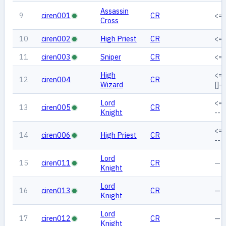
Assassin
9
ciren001
CR
<=
Cross
10
ciren002
High Priest
CR
<=
11
ciren003
Sniper
CR
<=
High
<=
12
ciren004
CR
Wizard
[]--
Lord
<=
13
ciren005
CR
Knight
--
<=
14
ciren006
High Priest
CR
--
Lord
15
ciren011
CR
—
Knight
Lord
16
ciren013
CR
—
Knight
Lord
17
ciren012
CR
—
Knight