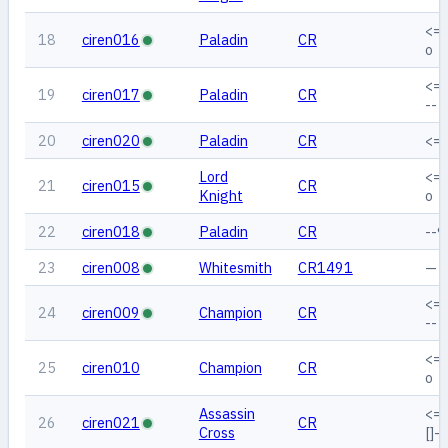
<=
18
ciren016
Paladin
CR
o
<=
19
ciren017
Paladin
CR
--
20
ciren020
Paladin
CR
<=
Lord
<=
21
ciren015
CR
Knight
o
22
ciren018
Paladin
CR
--
23
ciren008
Whitesmith
CR1491
—
<=
24
ciren009
Champion
CR
--
<==
25
ciren010
Champion
CR
o
Assassin
<=
26
ciren021
CR
Cross
[]--