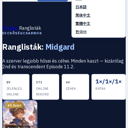
日本語
简体中文
繁體中文
Főoldal
Ranglisták
한국어
DICSŐSÉGCSARNOK
Ranglisták:
Midgard
A szerver legjobb hősei és céhei. Minden kaszt — kizárólag
2nd és transcendent Episode 11.2.
1×/1×/1×
89
171
44
JELENLEG
ONLINE
CÉHEK
RÁTÁK
ONLINE
REKORD
#1 Szint