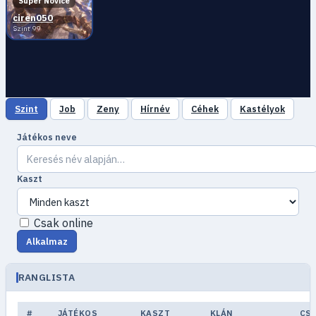
Super Novice
ciren050
Szint 99
Szint
Job
Zeny
Hírnév
Céhek
Kastélyok
Játékos neve
Kaszt
Csak online
Alkalmaz
RANGLISTA
#
JÁTÉKOS
KASZT
KLÁN
CS