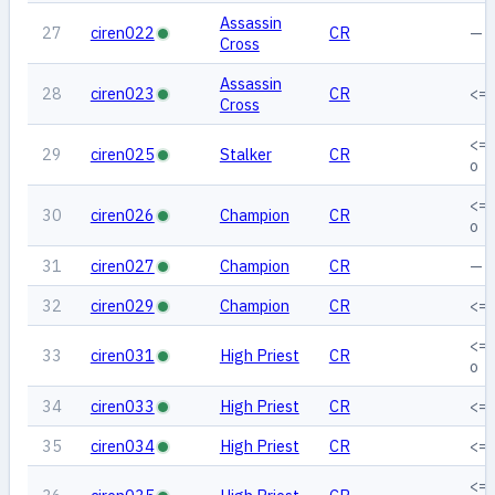
Assassin
27
ciren022
CR
—
Cross
Assassin
28
ciren023
CR
<=
Cross
<=
29
ciren025
Stalker
CR
o
<==
30
ciren026
Champion
CR
o
31
ciren027
Champion
CR
—
32
ciren029
Champion
CR
<=
<==
33
ciren031
High Priest
CR
o
34
ciren033
High Priest
CR
<=
35
ciren034
High Priest
CR
<=
<=