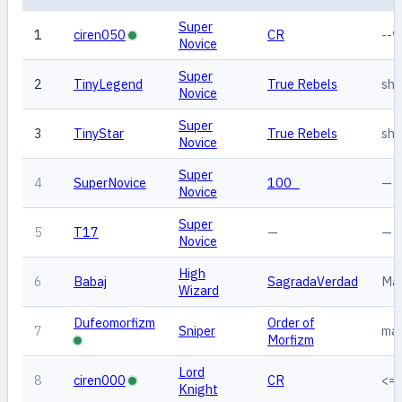
Super
1
ciren050
CR
--
Novice
Super
2
TinyLegend
True Rebels
sh
Novice
Super
3
TinyStar
True Rebels
sh
Novice
Super
4
SuperNovice
100_
—
Novice
Super
5
T17
—
—
Novice
High
6
Babaj
SagradaVerdad
Mag
Wizard
Dufeomorfizm
Order of
7
Sniper
ma
Morfizm
Lord
8
ciren000
CR
<=
Knight