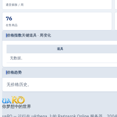
通货膨胀 / 周
76
在售商品
价格指数
关键道具 · 周变化
道具
无数据。
价格趋势
无价格历史。
你梦想中的世界
uaRO — 运行在 uAthena 上的 Ragnarok Online 