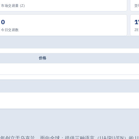
市场交易量 (Z)
货
0
1
今日交易数
ZE
价格
服务器。2004年创立于乌克兰，面向全球：提供三种语言（UA/RU/EN）的 