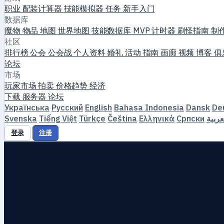
职业
配装计算器
技能模拟器
任务
新手入门
数据库
魔物
物品
地图
世界地图
技能数据库
MVP 计时器
刷怪指南
制
社区
排行榜
公会
公会战
个人资料
婚礼
活动
指南
画廊
视频
博客
俱
论坛
市场
玩家市场
拍卖
价格趋势
经济
下载
服务器
论坛
Українська
Русский
English
Bahasa Indonesia
Dansk
De
Svenska
Tiếng Việt
Türkçe
Čeština
Ελληνικά
Српски
عربية
登录
注册