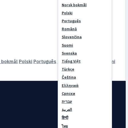
Norsk bokmål
Polski
Português
Română
Slovenčina
Suomi
Svenska
 bokmål
Polski
Português
Română
Slovenčina
Suomi
Tiếng Việt
Türkçe
Čeština
Ελληνικά
Српски
עברית
العربية
हिन्दी
ไทย