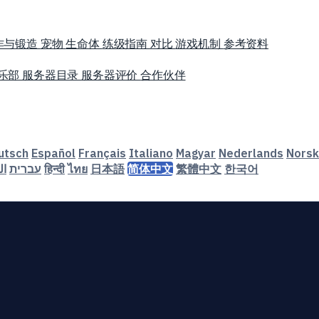
作与锻造
宠物
生命体
练级指南
对比
游戏机制
参考资料
乐部
服务器目录
服务器评价
合作伙伴
utsch
Español
Français
Italiano
Magyar
Nederlands
Norsk
ال
עברית
हिन्दी
ไทย
日本語
简体中文
繁體中文
한국어