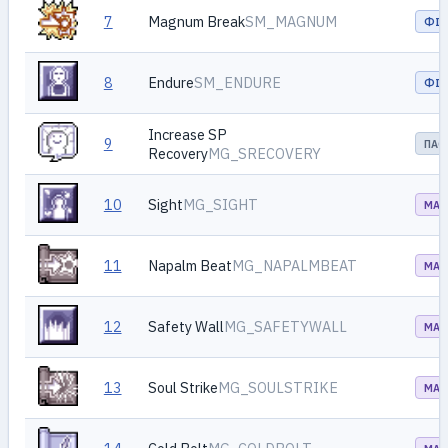
7
Magnum Break
SM_MAGNUM
ФІЗ
8
Endure
SM_ENDURE
ФІЗ
Increase SP
9
ПАС
Recovery
MG_SRECOVERY
10
Sight
MG_SIGHT
МАГ
11
Napalm Beat
MG_NAPALMBEAT
МАГ
12
Safety Wall
MG_SAFETYWALL
МАГ
13
Soul Strike
MG_SOULSTRIKE
МАГ