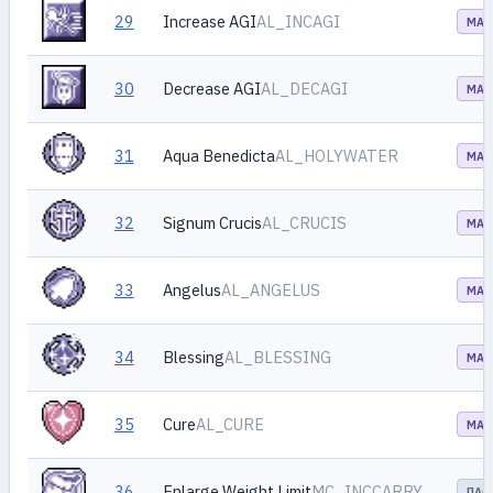
29
Increase AGI
AL_INCAGI
МАГ
30
Decrease AGI
AL_DECAGI
МАГ
31
Aqua Benedicta
AL_HOLYWATER
МАГ
32
Signum Crucis
AL_CRUCIS
МАГ
33
Angelus
AL_ANGELUS
МАГ
34
Blessing
AL_BLESSING
МАГ
35
Cure
AL_CURE
МАГ
36
Enlarge Weight Limit
MC_INCCARRY
ПАС