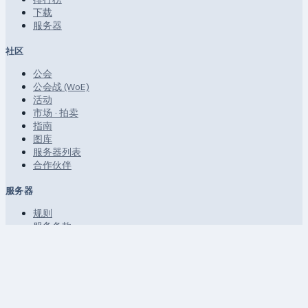
下载
服务器
社区
公会
公会战 (WoE)
活动
市场 · 拍卖
指南
图库
服务器列表
合作伙伴
服务器
规则
服务条款
隐私政策
FAQ · 帮助
网站地图
非商业性社区粉丝项目。
© 2026 uaRO · uaro.kiev.ua ·
uAthena