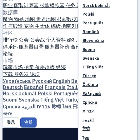
职业
配装计算器
技能模拟器
任务
新手入门
Norsk bokmål
数据库
Polski
魔物
物品
地图
世界地图
技能数据库
MVP 计时器
刷怪指南
制
Português
作与锻造
宠物
生命体
练级指南
对比
游戏机制
参考资料
Română
社区
排行榜
公会
公会战
个人资料
婚礼
活动
指南
画廊
视频
博客
Slovenčina
俱乐部
服务器目录
服务器评价
合作伙伴
Suomi
论坛
Svenska
市场
玩家市场
拍卖
价格趋势
经济
Tiếng Việt
下载
服务器
论坛
Türkçe
Українська
Русский
English
Bahasa Indonesia
Dansk
Čeština
Deutsch
Español
Français
Italiano
Magyar
Nederlands
Norsk bokmål
Polski
Português
Română
Slovenčina
Ελληνικά
Suomi
Svenska
Tiếng Việt
Türkçe
Čeština
Ελληνικά
Српски
Српски
العربية
עברית
हिन्दी
ไทย
日本語
简体中文
繁體中文
한
עברית
국어
العربية
登录
注册
हिन्दी
ไทย