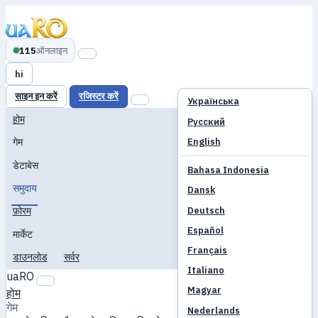
115
ऑनलाइन
hi
साइन इन करें
रजिस्टर करें
Українська
होम
Русский
English
गेम
डेटाबेस
Bahasa Indonesia
समुदाय
Dansk
Deutsch
फ़ोरम
Español
मार्केट
Français
डाउनलोड
सर्वर
Italiano
uaRO
Magyar
होम
गेम
Nederlands