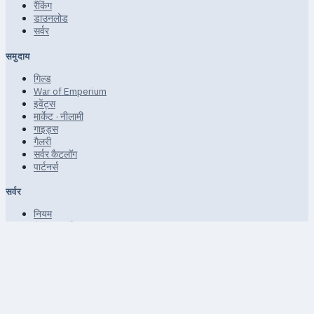
रैंकिंग
डाउनलोड
सर्वर
समुदाय
गिल्ड
War of Emperium
इवेंट्स
मार्केट · नीलामी
गाइड्स
गैलरी
सर्वर कैटलॉग
पार्टनर्स
सर्वर
नियम
सेवा की शर्तें
गोपनीयता
FAQ · सहायता
साइटमैप
गैर-व्यावसायिक सामुदायिक फैन प्रोजेक्ट।
© 2026 uaRO ·
uaro.kiev.ua · uAthena