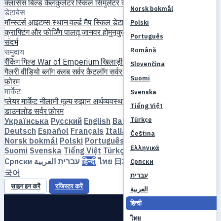
क्लासेस
बिल्ड कैलकुलेटर
स्किल सिमुलेटर
क्वेस्ट
नए खिलाड़ी की शुरुआत
Norsk bokmål
डेटाबेस
मॉन्स्टर्स
आइटम्स
स्थान
वर्ल्ड मैप
स्किल डेटाबेस
MVP टाइमर
फार्म गाइड
Polski
क्राफ्टिंग और फोर्जिंग
पालतू जानवर
होमुनकुली
लेवलिंग
तुलना करें
मैकेनिक्स
Português
संदर्भ
Română
समुदाय
रैंकिंग
गिल्ड
War of Emperium
खिलाड़ी प्रोफाइल
शादियां
इवेंट्स
गाइड
Slovenčina
गैलरी
वीडियो
ब्लॉग
क्लब
सर्वर कैटलॉग
सर्वर समीक्षाएँ
साझेदार
Suomi
फ़ोरम
मार्केट
Svenska
प्लेयर मार्केट
नीलामी
मूल्य रुझान
अर्थव्यवस्था
Tiếng Việt
डाउनलोड
सर्वर
फ़ोरम
Türkçe
Українська
Русский
English
Bahasa Indonesia
Dansk
Deutsch
Español
Français
Italiano
Magyar
Nederlands
Čeština
Norsk bokmål
Polski
Português
Română
Slovenčina
Ελληνικά
Suomi
Svenska
Tiếng Việt
Türkçe
Čeština
Ελληνικά
Српски
العربية
עברית
हिन्दी
ไทย
日本語
简体中文
繁體中文
한
Српски
국어
עברית
साइन इन करें
रजिस्टर करें
العربية
हिन्दी
ไทย