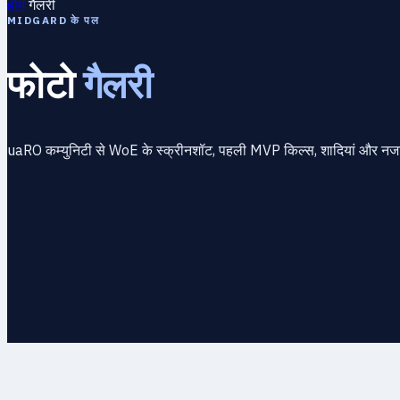
होम
गैलरी
MIDGARD के पल
फोटो
गैलरी
uaRO कम्युनिटी से WoE के स्क्रीनशॉट, पहली MVP किल्स, शादियां और नजारे।