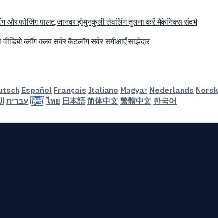
िंग और फोर्जिंग
पालतू जानवर
होमुनकुली
लेवलिंग
तुलना करें
मैकेनिक्स
संदर्भ
री
वीडियो
ब्लॉग
क्लब
सर्वर कैटलॉग
सर्वर समीक्षाएँ
साझेदार
utsch
Español
Français
Italiano
Magyar
Nederlands
Norsk
ال
עברית
हिन्दी
ไทย
日本語
简体中文
繁體中文
한국어