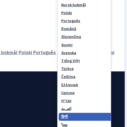
Norsk bokmål
Polski
Português
Română
Slovenčina
Suomi
 bokmål
Polski
Português
Română
Slovenčina
Suomi
Svenska
Tiếng Việt
Türkçe
Čeština
Ελληνικά
Српски
עברית
العربية
हिन्दी
ไทย