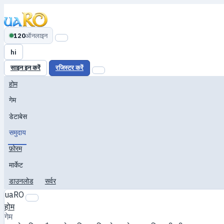
120
ऑनलाइन
hi
साइन इन करें
रजिस्टर करें
होम
गेम
डेटाबेस
समुदाय
फ़ोरम
मार्केट
डाउनलोड
सर्वर
uaRO
होम
गेम