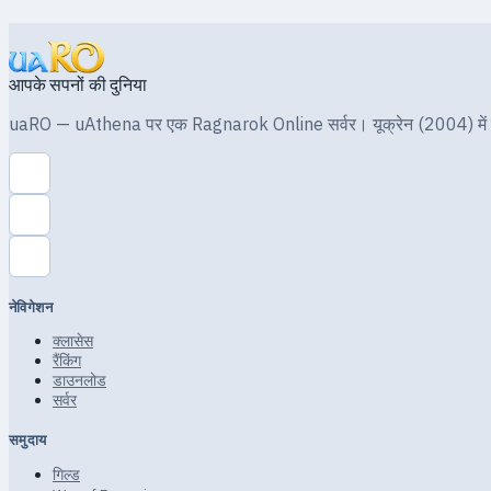
आपके सपनों की दुनिया
uaRO — uAthena पर एक Ragnarok Online सर्वर। यूक्रेन (2004) में स्थ
नेविगेशन
क्लासेस
रैंकिंग
डाउनलोड
सर्वर
समुदाय
गिल्ड