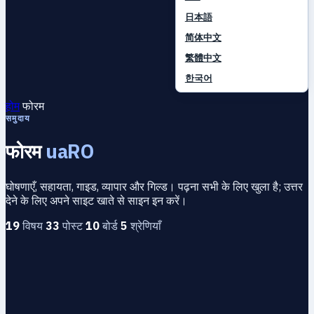
日本語
简体中文
繁體中文
한국어
होम
फोरम
समुदाय
फोरम
uaRO
घोषणाएँ, सहायता, गाइड, व्यापार और गिल्ड। पढ़ना सभी के लिए खुला है; उत्तर
देने के लिए अपने साइट खाते से साइन इन करें।
19
विषय
33
पोस्ट
10
बोर्ड
5
श्रेणियाँ