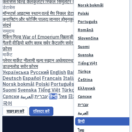
क्लासेस
बिल्ड कैलकुलेटर
स्किल सिमुलेटर
क्वेस्ट
नए खिलाड़ी की शुरुआत
Norsk bokmål
डेटाबेस
मॉन्स्टर्स
आइटम्स
स्थान
वर्ल्ड मैप
स्किल डेटाबेस
MVP टाइमर
फार्म गाइड
Polski
क्राफ्टिंग और फोर्जिंग
पालतू जानवर
होमुनकुली
लेवलिंग
तुलना करें
मैकेनिक्स
Português
संदर्भ
Română
समुदाय
रैंकिंग
गिल्ड
War of Emperium
खिलाड़ी प्रोफाइल
शादियां
इवेंट्स
गाइड
Slovenčina
गैलरी
वीडियो
ब्लॉग
क्लब
सर्वर कैटलॉग
सर्वर समीक्षाएँ
साझेदार
Suomi
फ़ोरम
मार्केट
Svenska
प्लेयर मार्केट
नीलामी
मूल्य रुझान
अर्थव्यवस्था
Tiếng Việt
डाउनलोड
सर्वर
फ़ोरम
Türkçe
Українська
Русский
English
Bahasa Indonesia
Dansk
Deutsch
Español
Français
Italiano
Magyar
Nederlands
Čeština
Norsk bokmål
Polski
Português
Română
Slovenčina
Ελληνικά
Suomi
Svenska
Tiếng Việt
Türkçe
Čeština
Ελληνικά
Српски
العربية
עברית
हिन्दी
ไทย
日本語
简体中文
繁體中文
한
Српски
국어
עברית
साइन इन करें
रजिस्टर करें
العربية
हिन्दी
ไทย