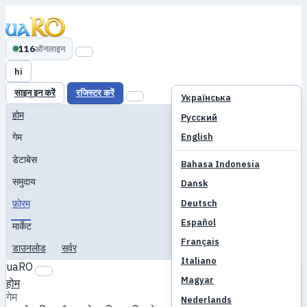
116
ऑनलाइन
hi
साइन इन करें
रजिस्टर करें
Українська
होम
Русский
English
गेम
डेटाबेस
Bahasa Indonesia
समुदाय
Dansk
Deutsch
फ़ोरम
Español
मार्केट
Français
डाउनलोड
सर्वर
Italiano
uaRO
Magyar
होम
गेम
Nederlands