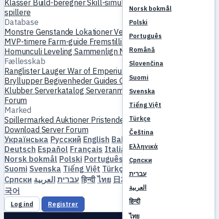
Klasser
Build-beregner
Skill-simulator
Quests
Start for nye
Norsk bokmål
spillere
Database
Polski
Monstre
Genstande
Lokationer
Verdenskort
Skill-database
Português
MVP-timere
Farm-guide
Fremstilling & smedning
Kæledyr
Română
Homunculi
Leveling
Sammenlign
Mekanikker
Referencer
Fællesskab
Slovenčina
Ranglister
Lauger
War of Emperium
Spillerprofiler
Suomi
Bryllupper
Begivenheder
Guides
Galleri
Video
Blogs
Klubber
Serverkatalog
Serveranmeldelser
Partnere
Svenska
Forum
Tiếng Việt
Marked
Türkçe
Spillermarked
Auktioner
Pristendenser
Økonomi
Download
Server
Forum
Čeština
Українська
Русский
English
Bahasa Indonesia
Dansk
Ελληνικά
Deutsch
Español
Français
Italiano
Magyar
Nederlands
Norsk bokmål
Polski
Português
Română
Slovenčina
Српски
Suomi
Svenska
Tiếng Việt
Türkçe
Čeština
Ελληνικά
עברית
Српски
العربية
עברית
हिन्दी
ไทย
日本語
简体中文
繁體中文
한
العربية
국어
हिन्दी
Log ind
Registrer
ไทย