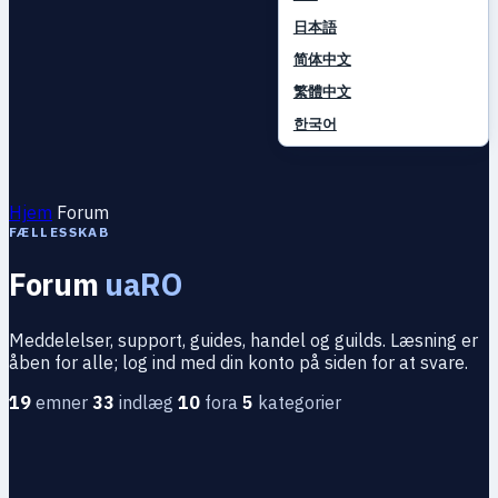
日本語
简体中文
繁體中文
한국어
Hjem
Forum
FÆLLESSKAB
Forum
uaRO
Meddelelser, support, guides, handel og guilds. Læsning er
åben for alle; log ind med din konto på siden for at svare.
19
emner
33
indlæg
10
fora
5
kategorier