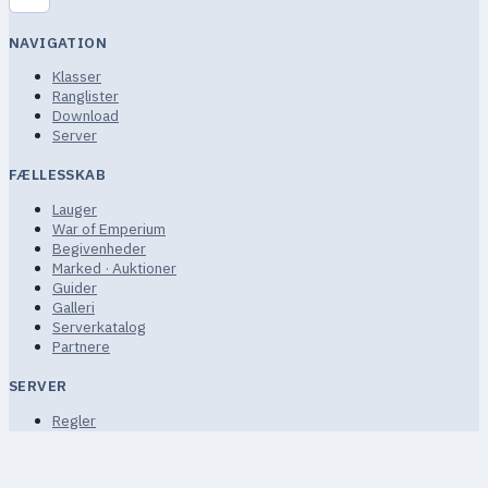
NAVIGATION
Klasser
Ranglister
Download
Server
FÆLLESSKAB
Lauger
War of Emperium
Begivenheder
Marked · Auktioner
Guider
Galleri
Serverkatalog
Partnere
SERVER
Regler
Servicevilkår
Privatliv
FAQ · Hjælp