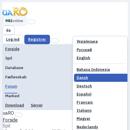
82
online
da
Log ind
Registrer
Українська
Forside
Русский
English
Spil
Database
Bahasa Indonesia
Fællesskab
Dansk
Deutsch
Forum
Español
Marked
Français
Download
Server
Italiano
uaRO
Magyar
Forside
Spil
Nederlands