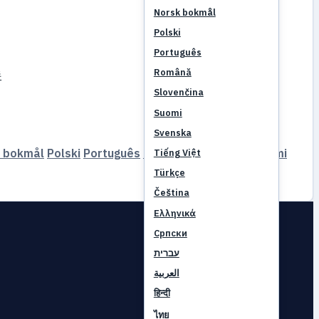
Norsk bokmål
Polski
Português
Română
伴
Slovenčina
Suomi
Svenska
 bokmål
Polski
Português
Română
Slovenčina
Suomi
Tiếng Việt
Türkçe
Čeština
Ελληνικά
Српски
עברית
العربية
हिन्दी
ไทย