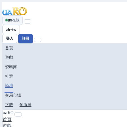
在線
89
zh-tw
登入
註冊
首頁
遊戲
資料庫
社群
論壇
交易市場
下載
伺服器
uaRO
首頁
遊戲