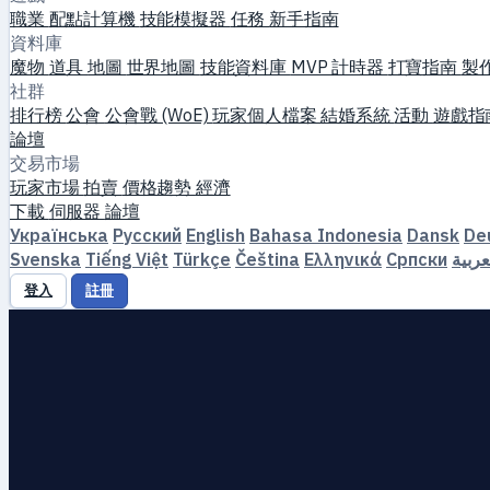
職業
配點計算機
技能模擬器
任務
新手指南
資料庫
魔物
道具
地圖
世界地圖
技能資料庫
MVP 計時器
打寶指南
製
社群
排行榜
公會
公會戰 (WoE)
玩家個人檔案
結婚系統
活動
遊戲指
論壇
交易市場
玩家市場
拍賣
價格趨勢
經濟
下載
伺服器
論壇
Українська
Русский
English
Bahasa Indonesia
Dansk
De
Svenska
Tiếng Việt
Türkçe
Čeština
Ελληνικά
Српски
عربية
登入
註冊