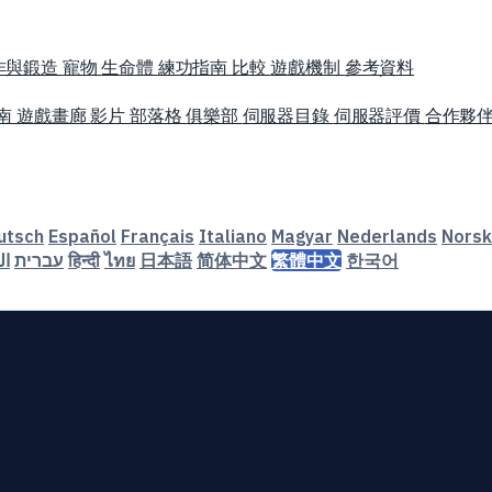
作與鍛造
寵物
生命體
練功指南
比較
遊戲機制
參考資料
南
遊戲畫廊
影片
部落格
俱樂部
伺服器目錄
伺服器評價
合作夥
utsch
Español
Français
Italiano
Magyar
Nederlands
Norsk
ال
עברית
हिन्दी
ไทย
日本語
简体中文
繁體中文
한국어