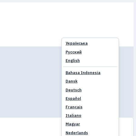
Українська
Русский
English
Bahasa Indonesia
Dansk
Deutsch
Español
Français
Italiano
Magyar
Nederlands