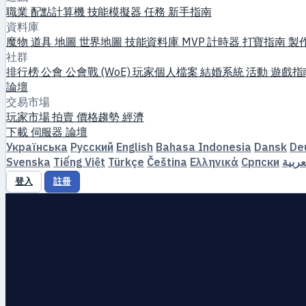
職業
配點計算機
技能模擬器
任務
新手指南
資料庫
魔物
道具
地圖
世界地圖
技能資料庫
MVP 計時器
打寶指南
製
社群
排行榜
公會
公會戰 (WoE)
玩家個人檔案
結婚系統
活動
遊戲指
論壇
交易市場
玩家市場
拍賣
價格趨勢
經濟
下載
伺服器
論壇
Українська
Русский
English
Bahasa Indonesia
Dansk
De
Svenska
Tiếng Việt
Türkçe
Čeština
Ελληνικά
Српски
عربية
登入
註冊