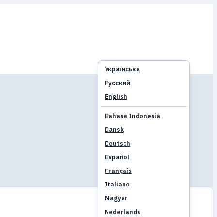
Українська
Русский
English
Bahasa Indonesia
Dansk
Deutsch
Español
Français
Italiano
Magyar
Nederlands