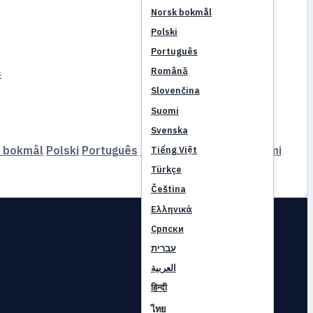
Norsk bokmål
Polski
Português
Română
伴
Slovenčina
Suomi
Svenska
 bokmål
Polski
Português
Română
Slovenčina
Suomi
Tiếng Việt
Türkçe
Čeština
Ελληνικά
Српски
עברית
العربية
हिन्दी
ไทย