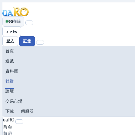
在線
90
zh-tw
登入
註冊
首頁
遊戲
資料庫
社群
論壇
交易市場
下載
伺服器
uaRO
首頁
遊戲