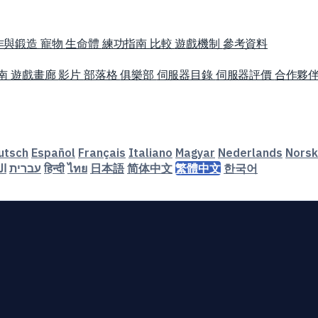
作與鍛造
寵物
生命體
練功指南
比較
遊戲機制
參考資料
南
遊戲畫廊
影片
部落格
俱樂部
伺服器目錄
伺服器評價
合作夥
utsch
Español
Français
Italiano
Magyar
Nederlands
Norsk
ال
עברית
हिन्दी
ไทย
日本語
简体中文
繁體中文
한국어