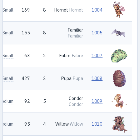
Small
169
8
Hornet
Hornet
1004
Familiar
Small
155
8
1005
Familiar
Small
63
2
Fabre
Fabre
1007
Small
427
2
Pupa
Pupa
1008
Condor
Medium
92
5
1009
Condor
Medium
95
4
Willow
Willow
1010