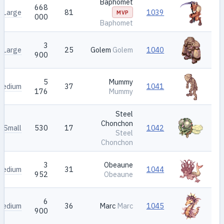
Baphomet
668
Large
81
1039
MVP
000
Baphomet
3
Large
25
Golem
Golem
1040
900
5
Mummy
Medium
37
1041
176
Mummy
Steel
Chonchon
Small
530
17
1042
Steel
Chonchon
3
Obeaune
Medium
31
1044
952
Obeaune
6
Medium
36
Marc
Marc
1045
900