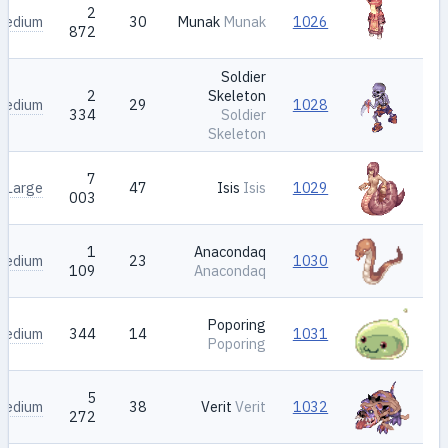
2
Medium
30
Munak
Munak
1026
872
Soldier
2
Skeleton
Medium
29
1028
334
Soldier
Skeleton
7
Large
47
Isis
Isis
1029
003
1
Anacondaq
Medium
23
1030
109
Anacondaq
Poporing
Medium
344
14
1031
Poporing
5
Medium
38
Verit
Verit
1032
272