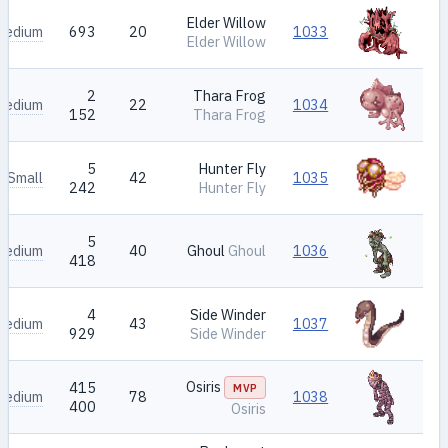
Elder Willow
Medium
693
20
1033
Elder Willow
2
Thara Frog
Medium
22
1034
152
Thara Frog
5
Hunter Fly
Small
42
1035
242
Hunter Fly
5
Medium
40
Ghoul
Ghoul
1036
418
4
Side Winder
Medium
43
1037
929
Side Winder
Osiris
415
MVP
Medium
78
1038
400
Osiris