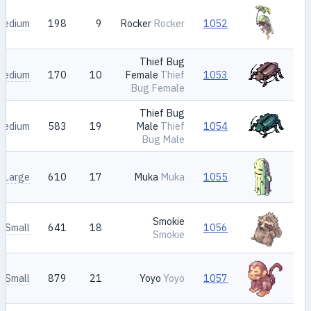
Medium
198
9
Rocker
Rocker
1052
Thief Bug
Medium
170
10
Female
Thief
1053
Bug Female
Thief Bug
Medium
583
19
Male
Thief
1054
Bug Male
Large
610
17
Muka
Muka
1055
Smokie
Small
641
18
1056
Smokie
Small
879
21
Yoyo
Yoyo
1057