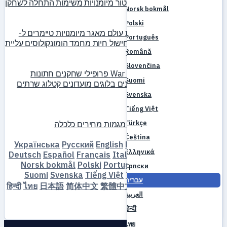
מקצועות
מחשבון בנייה
סימולטור מיומנויות
משימות
התחלה לשחקן
Norsk bokmål
חדש
בסיס נתונים
Polski
מפלצות
חפצים
מיקומים
מפת עולם
מאגר מיומנויות
טיימרים ל-
Português
MVP
מדריך פארמינג
יצירה וחישול
חיות מחמד
הומונקולוסים
עליית
Română
רמות
השוואה
מכניקות
הפניות
קהילה
Slovenčina
דירוגים
גילדות
War of Emperium
פרופילי שחקנים
חתונות
Suomi
אירועים
מדריכים
גלריה
סרטונים
בלוגים
מועדונים
קטלוג שרתים
ביקורות שרתים
שותפים
Svenska
פורום
Tiếng Việt
שוק
Türkçe
שוק שחקנים
מכירות פומביות
מגמות מחירים
כלכלה
הורדה
שרת
פורום
Čeština
Українська
Русский
English
Bahasa Indonesia
Dansk
Ελληνικά
Deutsch
Español
Français
Italiano
Magyar
Nederlands
Norsk bokmål
Polski
Português
Română
Slovenčina
Српски
Suomi
Svenska
Tiếng Việt
Türkçe
Čeština
Ελληνικά
עברית
Српски
עברית
العربية
한
繁體中文
简体中文
日本語
ไทย
हिन्दी
العربية
국어
हिन्दी
התחבר
הרשמה
ไทย