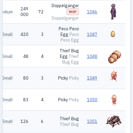
Doppelganger
249
Medium
72
1046
MVP
000
Doppelganger
Peco Peco
Small
420
3
Egg
Peco
1047
Peco Egg
Thief Bug
Small
48
4
Egg
Thief
1048
Bug Egg
Small
80
3
Picky
Picky
1049
Small
83
4
Picky
Picky
1050
Thief Bug
Small
126
6
1051
Thief Bug