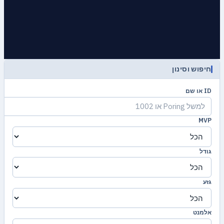
חיפוש וסינון
ID או שם
MVP
גודל
גזע
אלמנט