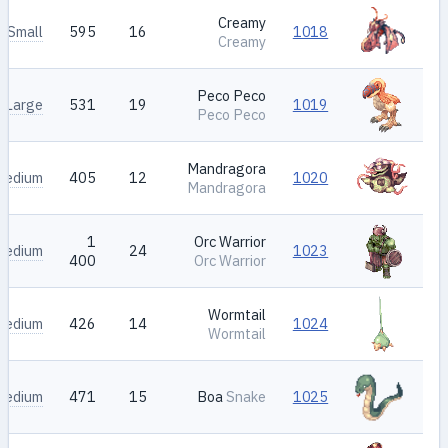
Creamy
Small
595
16
1018
Creamy
Peco Peco
Large
531
19
1019
Peco Peco
Mandragora
Medium
405
12
1020
Mandragora
1
Orc Warrior
Medium
24
1023
400
Orc Warrior
Wormtail
Medium
426
14
1024
Wormtail
Medium
471
15
Boa
Snake
1025