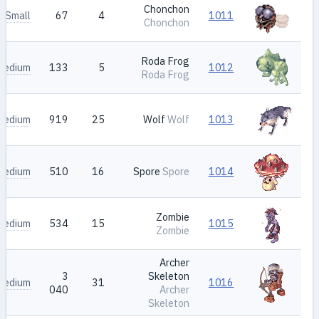
Chonchon
Small
67
4
1011
Chonchon
Roda Frog
Medium
133
5
1012
Roda Frog
Medium
919
25
Wolf
Wolf
1013
Medium
510
16
Spore
Spore
1014
Zombie
Medium
534
15
1015
Zombie
Archer
3
Skeleton
Medium
31
1016
040
Archer
Skeleton