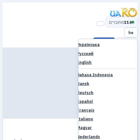
114
מחוברים
he
התחבר
הרשמה
Українська
בית
Русский
English
משחק
בסיס נתונים
Bahasa Indonesia
קהילה
Dansk
Deutsch
פורום
Español
שוק
Français
הורדה
שרת
Italiano
uaRO
Magyar
בית
משחק
Nederlands