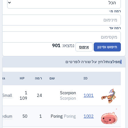
רמה מ-
רמה עד
נמצאו:
901
חיפוש וסינון
איפוס
מפלצות
לחץ על שורה לפרטים
ID
שם
רמה
HP
גוד
1
Scorpion
Small
24
1001
109
Scorpion
Medium
50
1
Poring
Poring
1002