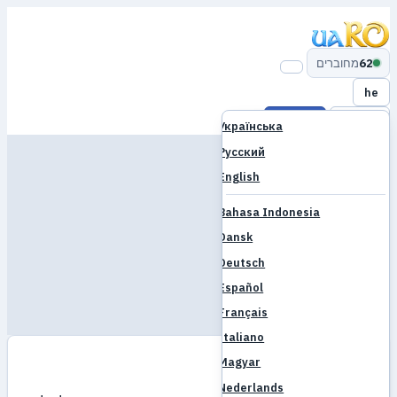
62
מחוברים
he
התחבר
הרשמה
Українська
בית
Русский
English
משחק
בסיס נתונים
Bahasa Indonesia
קהילה
Dansk
Deutsch
פורום
Español
שוק
Français
הורדה
שרת
Italiano
uaRO
Magyar
בית
משחק
Nederlands