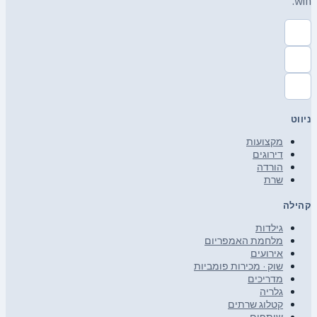
win.
ניווט
מקצועות
דירוגים
הורדה
שרת
קהילה
גילדות
מלחמת האמפריום
אירועים
שוק · מכירות פומביות
מדריכים
גלריה
קטלוג שרתים
שותפים