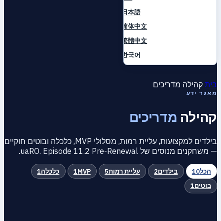
日本語
简体中文
繁體中文
한국어
בית
קהילה
מדריכים
מאגר ידע
קהילה
מדריכים
בילדים למקצועות, עליית רמות, מסלולי MVP, כלכלה ובוטים חוקיים
— משחקנים מנוסים של uaRO. Episode 11.2 Pre-Renewal.
הכל
10
בילדים
2
עליית רמות
5
MVP
1
כלכלה
1
בוטים
1