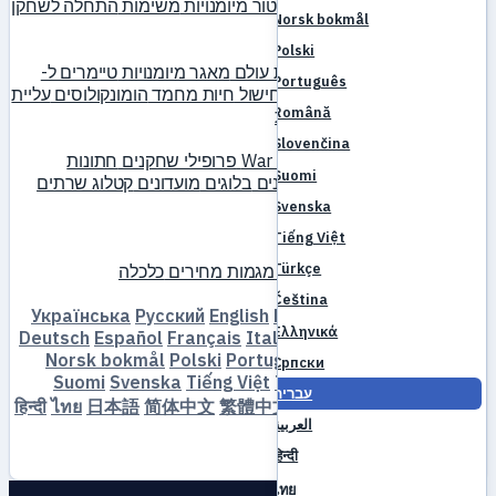
מקצועות
מחשבון בנייה
סימולטור מיומנויות
משימות
התחלה לשחקן
Norsk bokmål
חדש
בסיס נתונים
Polski
מפלצות
חפצים
מיקומים
מפת עולם
מאגר מיומנויות
טיימרים ל-
Português
MVP
מדריך פארמינג
יצירה וחישול
חיות מחמד
הומונקולוסים
עליית
Română
רמות
השוואה
מכניקות
הפניות
קהילה
Slovenčina
דירוגים
גילדות
War of Emperium
פרופילי שחקנים
חתונות
Suomi
אירועים
מדריכים
גלריה
סרטונים
בלוגים
מועדונים
קטלוג שרתים
ביקורות שרתים
שותפים
Svenska
פורום
Tiếng Việt
שוק
Türkçe
שוק שחקנים
מכירות פומביות
מגמות מחירים
כלכלה
הורדה
שרת
פורום
Čeština
Українська
Русский
English
Bahasa Indonesia
Dansk
Ελληνικά
Deutsch
Español
Français
Italiano
Magyar
Nederlands
Norsk bokmål
Polski
Português
Română
Slovenčina
Српски
Suomi
Svenska
Tiếng Việt
Türkçe
Čeština
Ελληνικά
עברית
Српски
עברית
العربية
한
繁體中文
简体中文
日本語
ไทย
हिन्दी
العربية
국어
हिन्दी
התחבר
הרשמה
ไทย