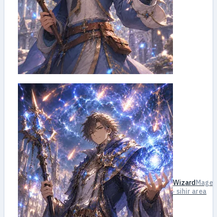
Wizard
Mage
· sihir area