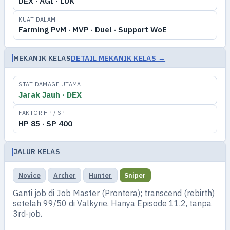
DEX · AGI · LUK
KUAT DALAM
Farming PvM · MVP · Duel · Support WoE
MEKANIK KELAS
DETAIL MEKANIK KELAS →
STAT DAMAGE UTAMA
Jarak Jauh · DEX
FAKTOR HP / SP
HP 85 · SP 400
JALUR KELAS
Novice
Archer
Hunter
Sniper
Ganti job di Job Master (Prontera); transcend (rebirth)
setelah 99/50 di Valkyrie. Hanya Episode 11.2, tanpa
3rd-job.