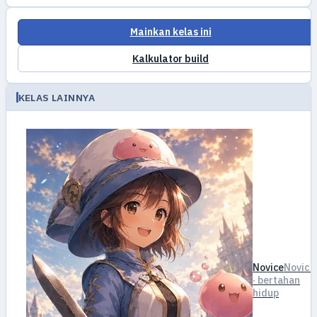
Mainkan kelas ini
Kalkulator build
KELAS LAINNYA
Novice
Novice
· bertahan
hidup