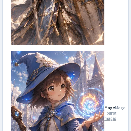
Mage
Mage
· burst
magis