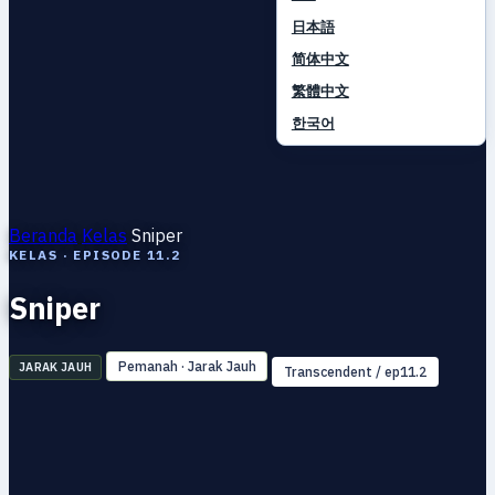
日本語
简体中文
繁體中文
한국어
Beranda
Kelas
Sniper
KELAS · EPISODE 11.2
Sniper
Pemanah · Jarak Jauh
JARAK JAUH
Transcendent / ep11.2