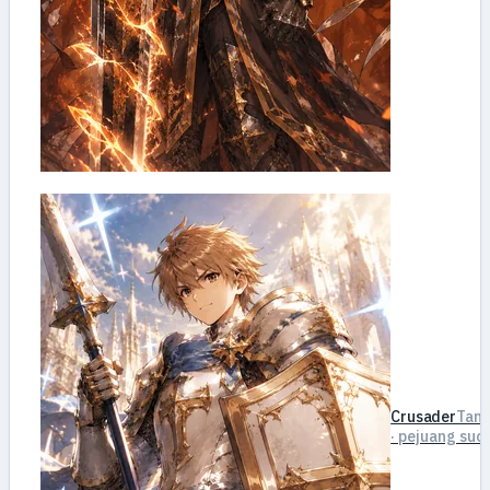
Crusader
Tan
· pejuang suci