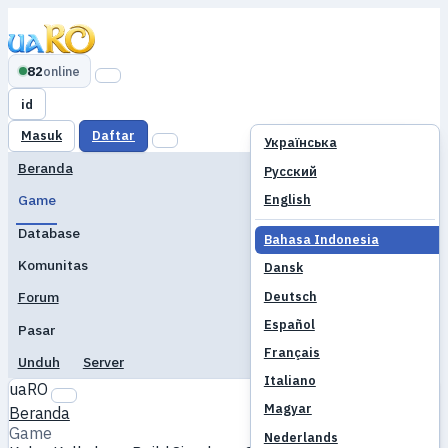
82
online
id
Masuk
Daftar
Українська
Beranda
Русский
English
Game
Database
Bahasa Indonesia
Komunitas
Dansk
Deutsch
Forum
Español
Pasar
Français
Unduh
Server
Italiano
uaRO
Magyar
Beranda
Game
Nederlands