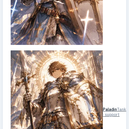
Paladin
Tank
· support