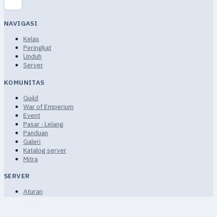
NAVIGASI
Kelas
Peringkat
Unduh
Server
KOMUNITAS
Guild
War of Emperium
Event
Pasar · Lelang
Panduan
Galeri
Katalog server
Mitra
SERVER
Aturan
Ketentuan Layanan
Privasi