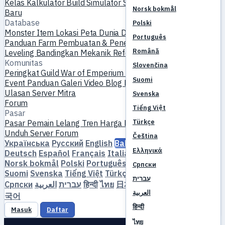
Kelas
Kalkulator Build
Simulator Skill
Quest
Mulai Pemain
Norsk bokmål
Baru
Database
Polski
Monster
Item
Lokasi
Peta Dunia
Database Skill
Timer MVP
Português
Panduan Farm
Pembuatan & Penempaan
Pet
Homunculus
Română
Leveling
Bandingkan
Mekanik
Referensi
Komunitas
Slovenčina
Peringkat
Guild
War of Emperium
Profil Pemain
Pernikahan
Suomi
Event
Panduan
Galeri
Video
Blog
Klub
Katalog Server
Ulasan Server
Mitra
Svenska
Forum
Tiếng Việt
Pasar
Türkçe
Pasar Pemain
Lelang
Tren Harga
Ekonomi
Unduh
Server
Forum
Čeština
Українська
Русский
English
Bahasa Indonesia
Dansk
Ελληνικά
Deutsch
Español
Français
Italiano
Magyar
Nederlands
Norsk bokmål
Polski
Português
Română
Slovenčina
Српски
Suomi
Svenska
Tiếng Việt
Türkçe
Čeština
Ελληνικά
עברית
Српски
العربية
עברית
हिन्दी
ไทย
日本語
简体中文
繁體中文
한
العربية
국어
हिन्दी
Masuk
Daftar
ไทย