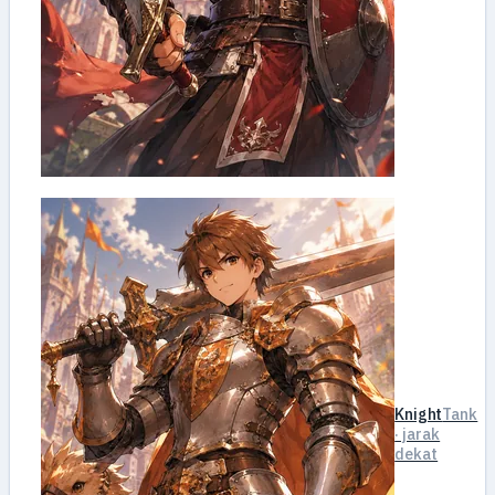
Knight
Tank
· jarak
dekat