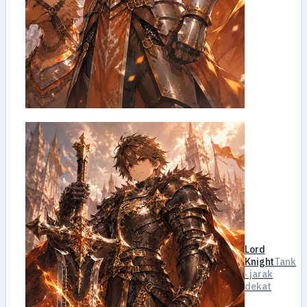
Lord
Knight
Tank
· jarak
dekat