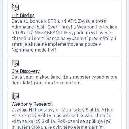
Hilt Binding
Dává +1 bonus k STR a +4 ATK. Zvyšuje trvání
Adrenaline Rush, Over Thrust a Weapon Perfection
o 10%. UŽ NEZABRAŇUJE vypadnutí vybavené
zbraně při smrti. Šance na vypadnutí předmětů při
smrti je aktuálně implementována pouze v
Nightmare mode PvP.
Ore Discovery
Dává velmi nízkou šanci, že z monster vypadne ore
item, když jsou poražena hráčem.
Weaponry Research
Zvyšuje HIT postavy o +2 za každý SkillLV, ATK o
+2 za každý SkillLV a úspěšnost kování zbraní o
+1% za každý SkillLV. Poškození se aplikuje i při
minutém útoku a je ovlivněno elementárními