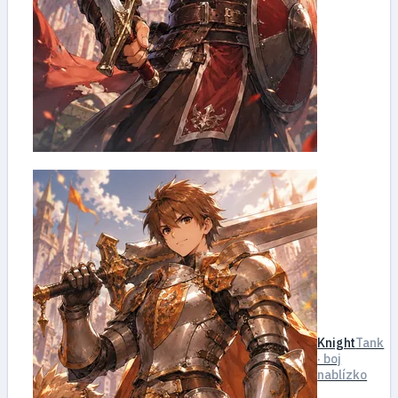
Knight
Tank
· boj
nablízko