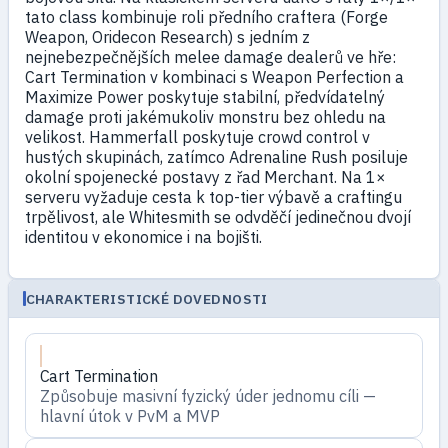
tato class kombinuje roli předního craftera (Forge
Weapon, Oridecon Research) s jedním z
nejnebezpečnějších melee damage dealerů ve hře:
Cart Termination v kombinaci s Weapon Perfection a
Maximize Power poskytuje stabilní, předvídatelný
damage proti jakémukoliv monstru bez ohledu na
velikost. Hammerfall poskytuje crowd control v
hustých skupinách, zatímco Adrenaline Rush posiluje
okolní spojenecké postavy z řad Merchant. Na 1×
serveru vyžaduje cesta k top-tier výbavě a craftingu
trpělivost, ale Whitesmith se odvděčí jedinečnou dvojí
identitou v ekonomice i na bojišti.
CHARAKTERISTICKÉ DOVEDNOSTI
Cart Termination
Způsobuje masivní fyzický úder jednomu cíli —
hlavní útok v PvM a MVP