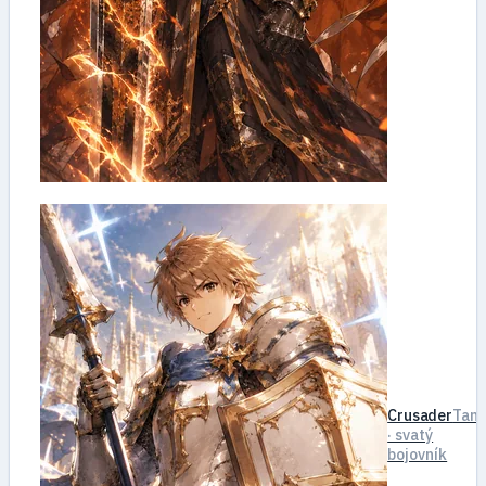
Crusader
Tan
· svatý
bojovník