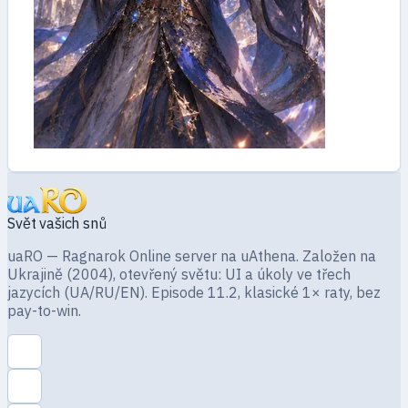
Svět vašich snů
uaRO — Ragnarok Online server na uAthena. Založen na
Ukrajině (2004), otevřený světu: UI a úkoly ve třech
jazycích (UA/RU/EN). Episode 11.2, klasické 1× raty, bez
pay-to-win.