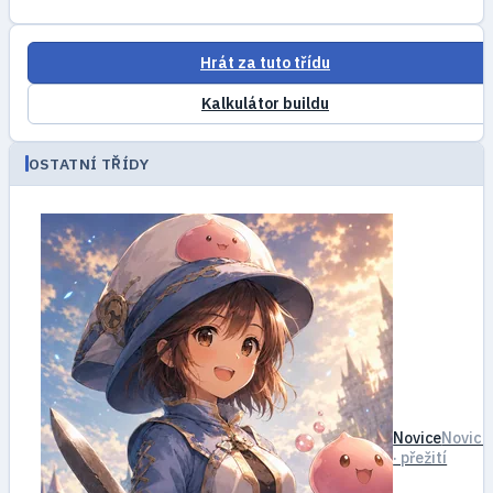
Hrát za tuto třídu
Kalkulátor buildu
OSTATNÍ TŘÍDY
Novice
Novice
· přežití