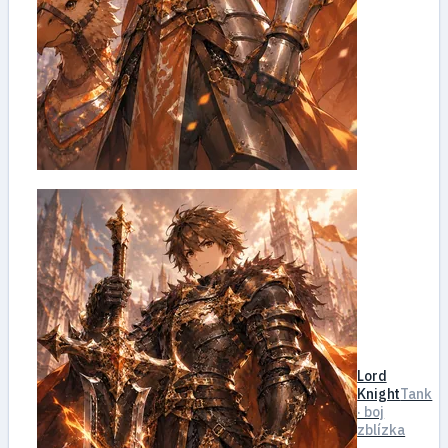
Lord
Knight
Tank
· boj
zblízka