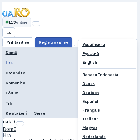
113
online
cs
Přihlásit se
Registrovat se
Українська
Domů
Русский
English
Hra
Databáze
Bahasa Indonesia
Komunita
Dansk
Deutsch
Fórum
Español
Trh
Français
Ke stažení
Server
Italiano
uaRO
Magyar
Domů
Hra
Nederlands