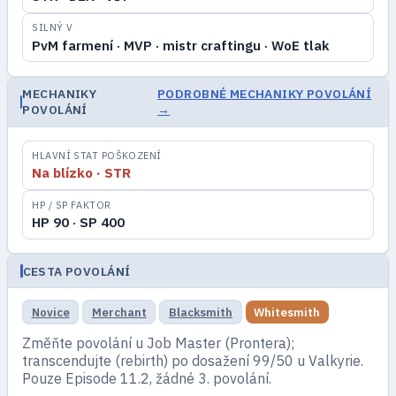
SILNÝ V
PvM farmení · MVP · mistr craftingu · WoE tlak
MECHANIKY
PODROBNÉ MECHANIKY POVOLÁNÍ
POVOLÁNÍ
→
HLAVNÍ STAT POŠKOZENÍ
Na blízko · STR
HP / SP FAKTOR
HP 90 · SP 400
CESTA POVOLÁNÍ
Novice
Merchant
Blacksmith
Whitesmith
Změňte povolání u Job Master (Prontera);
transcendujte (rebirth) po dosažení 99/50 u Valkyrie.
Pouze Episode 11.2, žádné 3. povolání.