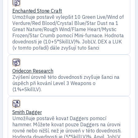
Enchanted Stone Craft
Umožňuje postavě vylepšit 10 Green Live/Wind of
Verdure/Red Blood/Crystal Blue/Star Dust na 1
Great Nature/Rough Wind/Flame Heart/Mystic
Frozen/Star Crumb pomocí Mini-furnace. Hodnota
dovednosti je (10+5*SkillLV)%. JobLV, DEX a LUK
(v tomto pořadí) dále zvyšují tuto šanci
Oridecon Research
Zvýšení úrovně této dovednosti zvyšuje šanci na
úspěch při kování Level 3 Weapons o
(1%+SkillLV).
Smith Dagger
Umožňuje postavě kovat Daggers pomocí
hammer. Můžete kovat pouze Daggers na úrovni
rovné nebo nižší, než je úroveň v této dovednosti.
Hodnota dovednosti je (5*SkillLV)%. Anvil, JobLV,