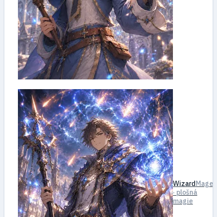
Wizard
Mage
· plošná
magie