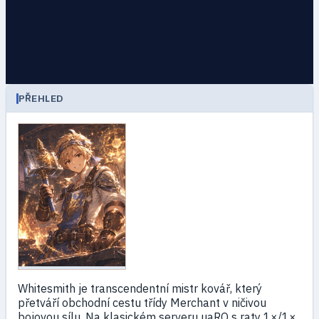
PŘEHLED
Whitesmith je transcendentní mistr kovář, který
přetváří obchodní cestu třídy Merchant v ničivou
bojovou sílu. Na klasickém serveru uaRO s raty 1×/1×