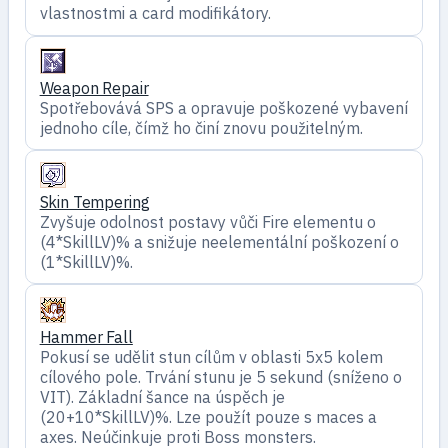
vlastnostmi a card modifikátory.
Weapon Repair
Spotřebovává SPS a opravuje poškozené vybavení
jednoho cíle, čímž ho činí znovu použitelným.
Skin Tempering
Zvyšuje odolnost postavy vůči Fire elementu o
(4*SkillLV)% a snižuje neelementální poškození o
(1*SkillLV)%.
Hammer Fall
Pokusí se udělit stun cílům v oblasti 5x5 kolem
cílového pole. Trvání stunu je 5 sekund (sníženo o
VIT). Základní šance na úspěch je
(20+10*SkillLV)%. Lze použít pouze s maces a
axes. Neúčinkuje proti Boss monsters.