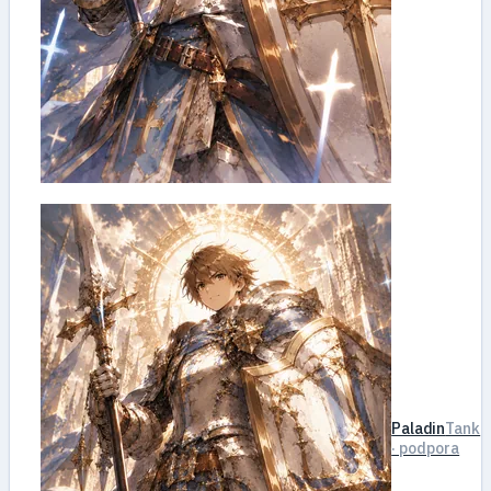
Paladin
Tank
· podpora