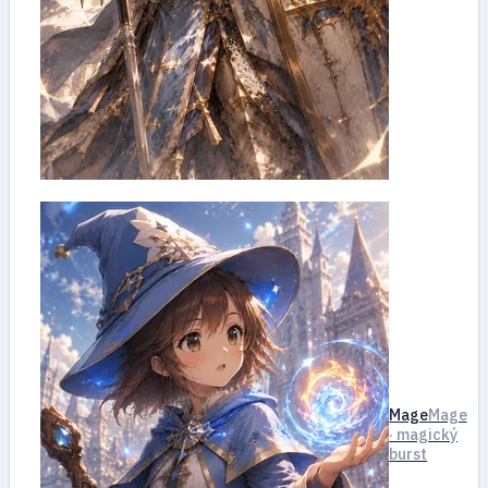
Mage
Mage
· magický
burst