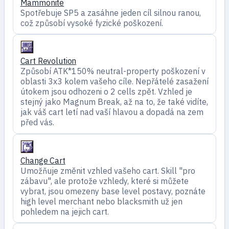
Mammonite
Spotřebuje SP5 a zasáhne jeden cíl silnou ranou,
což způsobí vysoké fyzické poškození.
Cart Revolution
Způsobí ATK*150% neutral-property poškození v
oblasti 3x3 kolem vašeho cíle. Nepřátelé zasažení
útokem jsou odhozeni o 2 cells zpět. Vzhled je
stejný jako Magnum Break, až na to, že také vidíte,
jak váš cart letí nad vaší hlavou a dopadá na zem
před vás.
Change Cart
Umožňuje změnit vzhled vašeho cart. Skill "pro
zábavu", ale protože vzhledy, které si můžete
vybrat, jsou omezeny base level postavy, poznáte
high level merchant nebo blacksmith už jen
pohledem na jejich cart.