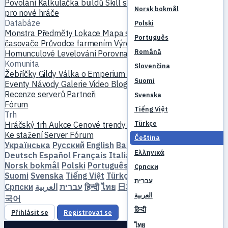
Povolání
Kalkulačka buildů
Skill simulátor
Questy
Začátek
Norsk bokmål
pro nové hráče
Databáze
Polski
Monstra
Předměty
Lokace
Mapa světa
Databáze skillů
MVP
Português
časovače
Průvodce farmením
Výroba a kování
Mazlíčci
Română
Homunculové
Levelování
Porovnat
Mechaniky
Reference
Komunita
Slovenčina
Žebříčky
Gildy
Válka o Emperium
Profily hráčů
Svatby
Suomi
Eventy
Návody
Galerie
Video
Blogy
Kluby
Katalog serverů
Recenze serverů
Partneři
Svenska
Fórum
Tiếng Việt
Trh
Türkçe
Hráčský trh
Aukce
Cenové trendy
Ekonomika
Ke stažení
Server
Fórum
Čeština
Українська
Русский
English
Bahasa Indonesia
Dansk
Ελληνικά
Deutsch
Español
Français
Italiano
Magyar
Nederlands
Norsk bokmål
Polski
Português
Română
Slovenčina
Српски
Suomi
Svenska
Tiếng Việt
Türkçe
Čeština
Ελληνικά
עברית
Српски
العربية
עברית
हिन्दी
ไทย
日本語
简体中文
繁體中文
한
العربية
국어
हिन्दी
Přihlásit se
Registrovat se
ไทย