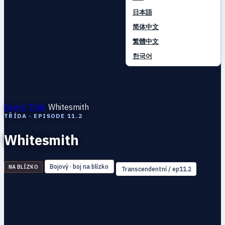
日本語
简体中文
繁體中文
한국어
Domů
Třídy
Whitesmith
TŘÍDA · EPISODE 11.2
Whitesmith
Bojový · boj na blízko
NA BLÍZKO
Transcendentní / ep11.2