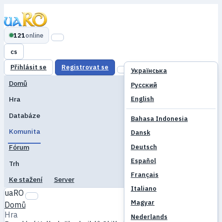
121
online
cs
Přihlásit se
Registrovat se
Українська
Domů
Русский
English
Hra
Databáze
Bahasa Indonesia
Komunita
Dansk
Deutsch
Fórum
Español
Trh
Français
Ke stažení
Server
Italiano
uaRO
Magyar
Domů
Hra
Nederlands