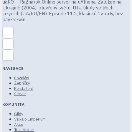
uaRO — Ragnarok Online server na uAthena. Založen na
Ukrajině (2004), otevřený světu: UI a úkoly ve třech
jazycích (UA/RU/EN). Episode 11.2, klasické 1× raty, bez
pay-to-win.
NAVIGACE
Povolání
Žebříčky
Ke stažení
Server
KOMUNITA
Gildy
Válka o Emperium
Akce
Trh · Aukce