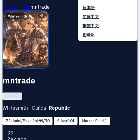
Domů
Hráči
mntrade
日本語
简体中文
Whitesmith
繁體中文
한국어
mntrade
OFFLINE
Whitesmith
·
Guilda:
Republic
Základní/Povolání:
99/70
Sláva:
101
Morroc Field 1
99
Základní