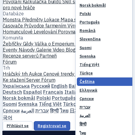
Povolání
Kalkulačka buildů
Skill simulátor
Questy
Začátek
Norsk bokmål
pro nové hráče
Databáze
Polski
Monstra
Předměty
Lokace
Mapa světa
Databáze skillů
MVP
Português
časovače
Průvodce farmením
Výroba a kování
Mazlíčci
Română
Homunculové
Levelování
Porovnat
Mechaniky
Reference
Komunita
Slovenčina
Žebříčky
Gildy
Válka o Emperium
Profily hráčů
Svatby
Suomi
Eventy
Návody
Galerie
Video
Blogy
Kluby
Katalog serverů
Recenze serverů
Partneři
Svenska
Fórum
Tiếng Việt
Trh
Türkçe
Hráčský trh
Aukce
Cenové trendy
Ekonomika
Ke stažení
Server
Fórum
Čeština
Українська
Русский
English
Bahasa Indonesia
Dansk
Ελληνικά
Deutsch
Español
Français
Italiano
Magyar
Nederlands
Norsk bokmål
Polski
Português
Română
Slovenčina
Српски
Suomi
Svenska
Tiếng Việt
Türkçe
Čeština
Ελληνικά
עברית
Српски
العربية
עברית
हिन्दी
ไทย
日本語
简体中文
繁體中文
한
العربية
국어
हिन्दी
Přihlásit se
Registrovat se
ไทย