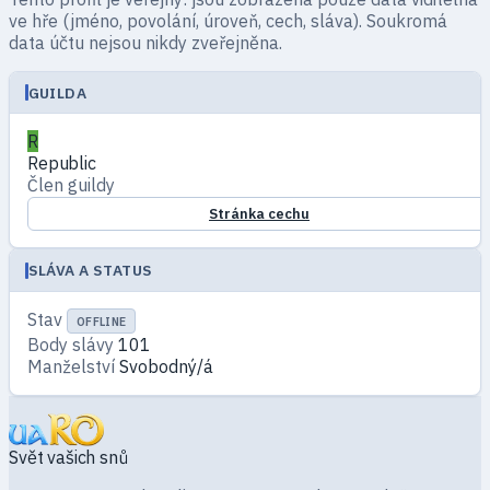
ve hře (jméno, povolání, úroveň, cech, sláva). Soukromá
data účtu nejsou nikdy zveřejněna.
GUILDA
R
Republic
Člen guildy
Stránka cechu
SLÁVA A STATUS
Stav
OFFLINE
Body slávy
101
Manželství
Svobodný/á
Svět vašich snů