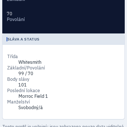
70
Povolání
SLÁVA A STATUS
Třída
Whitesmith
Základní/Povolání
99 / 70
Body slávy
101
Poslední lokace
Morroc Field 1
Manželství
Svobodný/á
Tento profil je veřejný: jsou zobrazena pouze data viditelná