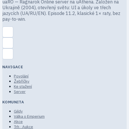
uaRO — Ragnarok Online server na uAthena. Založen na
Ukrajině (2004), otevřený světu: UI a úkoly ve třech
jazycích (UA/RU/EN). Episode 11.2, klasické 1× raty, bez
pay-to-win.
NAVIGACE
Povolání
Žebříčky
Ke stažení
Server
KOMUNITA
Gildy
Válka o Emperium
Akce
Trh · Aukce