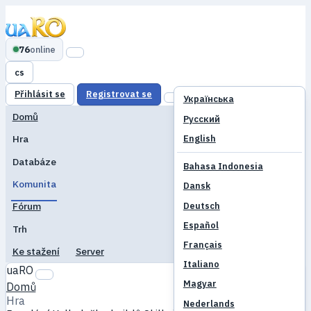
76
online
cs
Přihlásit se
Registrovat se
Українська
Domů
Русский
English
Hra
Databáze
Bahasa Indonesia
Komunita
Dansk
Deutsch
Fórum
Español
Trh
Français
Ke stažení
Server
Italiano
uaRO
Magyar
Domů
Hra
Nederlands