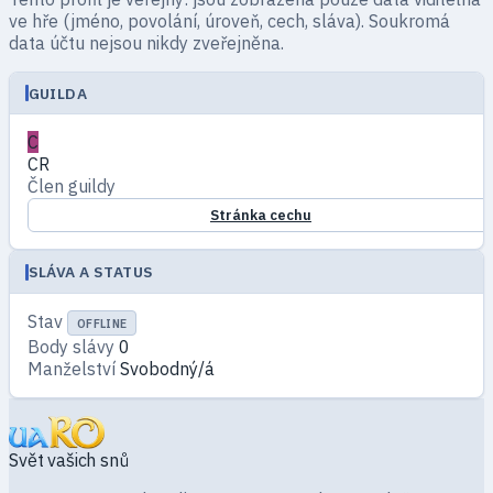
ve hře (jméno, povolání, úroveň, cech, sláva). Soukromá
data účtu nejsou nikdy zveřejněna.
GUILDA
C
CR
Člen guildy
Stránka cechu
SLÁVA A STATUS
Stav
OFFLINE
Body slávy
0
Manželství
Svobodný/á
Svět vašich snů