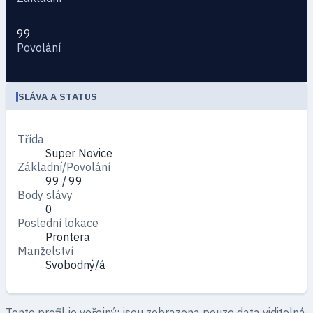
99
Povolání
SLÁVA A STATUS
Třída
Super Novice
Základní/Povolání
99 / 99
Body slávy
0
Poslední lokace
Prontera
Manželství
Svobodný/á
Tento profil je veřejný: jsou zobrazena pouze data viditelná