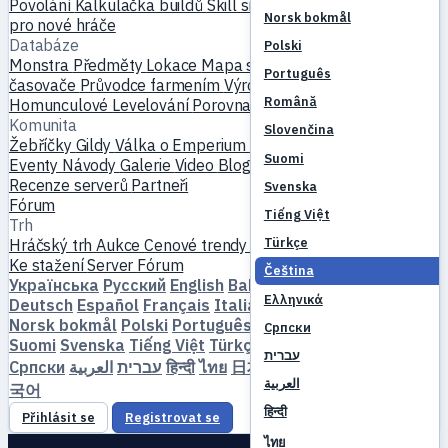
Povolání
Kalkulačka buildů
Skill simulátor
Questy
Začátek
Norsk bokmål
pro nové hráče
Databáze
Polski
Monstra
Předměty
Lokace
Mapa světa
Databáze skillů
MVP
Português
časovače
Průvodce farmením
Výroba a kování
Mazlíčci
Română
Homunculové
Levelování
Porovnat
Mechaniky
Reference
Komunita
Slovenčina
Žebříčky
Gildy
Válka o Emperium
Profily hráčů
Svatby
Suomi
Eventy
Návody
Galerie
Video
Blogy
Kluby
Katalog serverů
Recenze serverů
Partneři
Svenska
Fórum
Tiếng Việt
Trh
Türkçe
Hráčský trh
Aukce
Cenové trendy
Ekonomika
Ke stažení
Server
Fórum
Čeština
Українська
Русский
English
Bahasa Indonesia
Dansk
Ελληνικά
Deutsch
Español
Français
Italiano
Magyar
Nederlands
Norsk bokmål
Polski
Português
Română
Slovenčina
Српски
Suomi
Svenska
Tiếng Việt
Türkçe
Čeština
Ελληνικά
עברית
Српски
العربية
עברית
हिन्दी
ไทย
日本語
简体中文
繁體中文
한
العربية
국어
हिन्दी
Přihlásit se
Registrovat se
ไทย