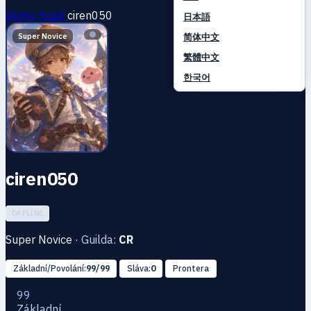
Domů
Hráči
ciren050
日本語
简体中文
Super Novice
繁體中文
한국어
ciren050
OFFLINE
Super Novice
·
Guilda:
CR
Základní/Povolání:
99/99
Sláva:
0
Prontera
99
Základní