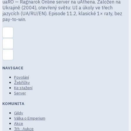
uaRO — Ragnarok Online server na uAthena. Založen na
Ukrajině (2004), otevřený světu: UI a úkoly ve třech
jazycích (UA/RU/EN). Episode 11.2, klasické 1× raty, bez
pay-to-win.
NAVIGACE
Povolání
Žebříčky
Ke stažení
Server
KOMUNITA
Gildy
Válka o Emperium
Akce
Trh · Aukce