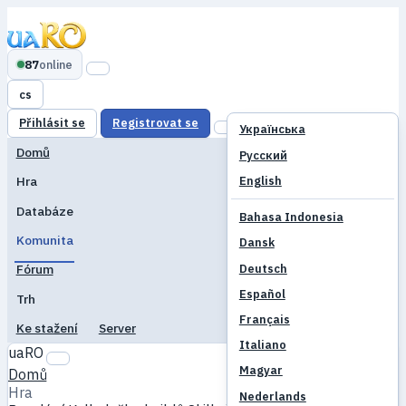
87
online
cs
Přihlásit se
Registrovat se
Українська
Domů
Русский
English
Hra
Databáze
Bahasa Indonesia
Komunita
Dansk
Deutsch
Fórum
Español
Trh
Français
Ke stažení
Server
Italiano
uaRO
Magyar
Domů
Hra
Nederlands