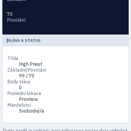
70
Povolání
SLÁVA A STATUS
Třída
High Priest
Základní/Povolání
99 / 70
Body slávy
0
Poslední lokace
Prontera
Manželství
Svobodný/á
Tento profil je veřejný: jsou zobrazena pouze data viditelná