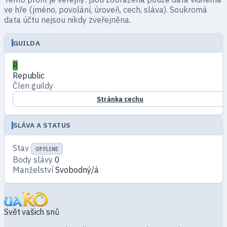
ve hře (jméno, povolání, úroveň, cech, sláva). Soukromá
data účtu nejsou nikdy zveřejněna.
GUILDA
R
Republic
Člen guildy
Stránka cechu
SLÁVA A STATUS
Stav
OFFLINE
Body slávy
0
Manželství
Svobodný/á
Svět vašich snů