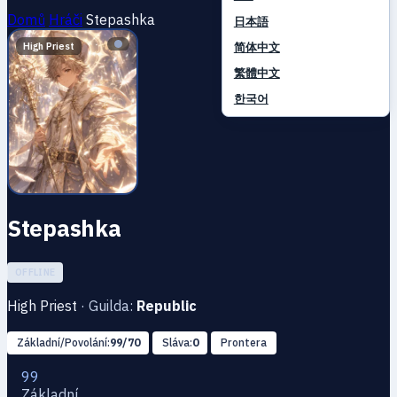
Domů
Hráči
Stepashka
日本語
简体中文
High Priest
繁體中文
한국어
Stepashka
OFFLINE
High Priest
·
Guilda:
Republic
Základní/Povolání:
99/70
Sláva:
0
Prontera
99
Základní