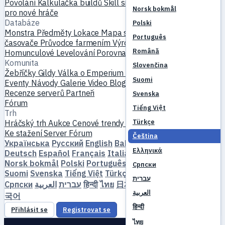
Povolání
Kalkulačka buildů
Skill simulátor
Questy
Začátek
Norsk bokmål
pro nové hráče
Databáze
Polski
Monstra
Předměty
Lokace
Mapa světa
Databáze skillů
MVP
Português
časovače
Průvodce farmením
Výroba a kování
Mazlíčci
Română
Homunculové
Levelování
Porovnat
Mechaniky
Reference
Komunita
Slovenčina
Žebříčky
Gildy
Válka o Emperium
Profily hráčů
Svatby
Suomi
Eventy
Návody
Galerie
Video
Blogy
Kluby
Katalog serverů
Recenze serverů
Partneři
Svenska
Fórum
Tiếng Việt
Trh
Türkçe
Hráčský trh
Aukce
Cenové trendy
Ekonomika
Ke stažení
Server
Fórum
Čeština
Українська
Русский
English
Bahasa Indonesia
Dansk
Ελληνικά
Deutsch
Español
Français
Italiano
Magyar
Nederlands
Norsk bokmål
Polski
Português
Română
Slovenčina
Српски
Suomi
Svenska
Tiếng Việt
Türkçe
Čeština
Ελληνικά
עברית
Српски
العربية
עברית
हिन्दी
ไทย
日本語
简体中文
繁體中文
한
العربية
국어
हिन्दी
Přihlásit se
Registrovat se
ไทย