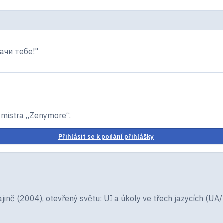
ачи тебе!"
 mistra „Zenymоre“.
Přihlásit se k podání přihlášky
ně (2004), otevřený světu: UI a úkoly ve třech jazycích (UA/R