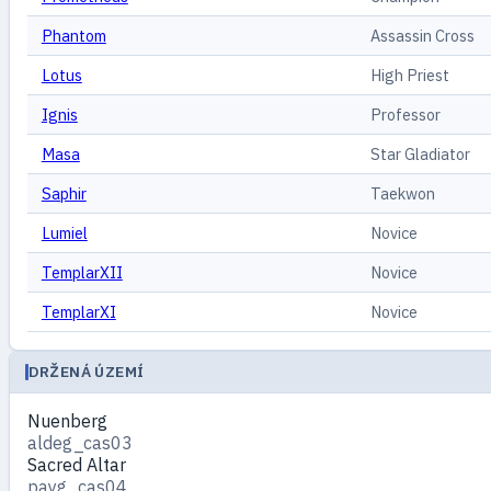
Phantom
Assassin Cross
Lotus
High Priest
Ignis
Professor
Masa
Star Gladiator
Saphir
Taekwon
Lumiel
Novice
TemplarXII
Novice
TemplarXI
Novice
DRŽENÁ ÚZEMÍ
Nuenberg
aldeg_cas03
Sacred Altar
payg_cas04