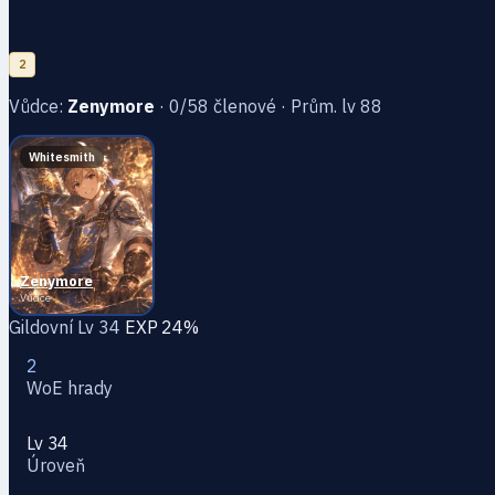
2
Vůdce:
Zenymоre
· 0/58 členové · Prům. lv 88
Whitesmith
Zenymоre
Vůdce
Gildovní Lv 34
EXP 24%
2
WoE hrady
Lv 34
Úroveň