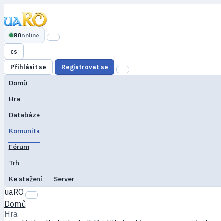
80
online
cs
Přihlásit se
Registrovat se
Domů
Hra
Databáze
Komunita
Fórum
Trh
Ke stažení
Server
uaRO
Domů
Hra