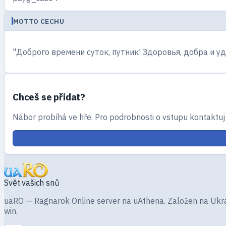
MOTTO CECHU
"Доброго времени суток, путник! Здоровья, добра и уд
Chceš se přidat?
Nábor probíhá ve hře. Pro podrobnosti o vstupu kontaktuj
Svět vašich snů
uaRO — Ragnarok Online server na uAthena. Založen na Ukraji
win.