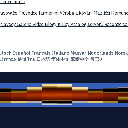
o nové hráče
časovače
Průvodce farmením
Výroba a kování
Mazlíčci
Homunc
y
Návody
Galerie
Video
Blogy
Kluby
Katalog serverů
Recenze se
utsch
Español
Français
Italiano
Magyar
Nederlands
Norsk
ال
עברית
हिन्दी
ไทย
日本語
简体中文
繁體中文
한국어