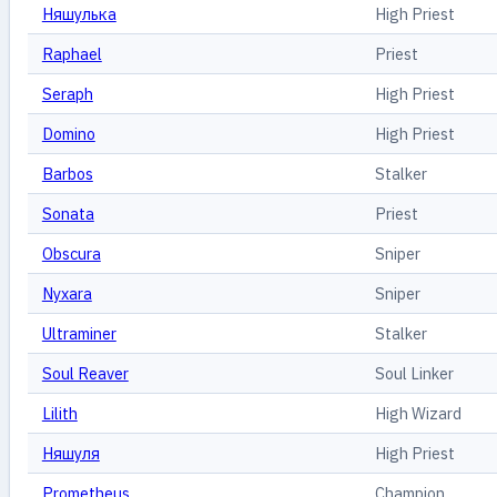
Няшулька
High Priest
Raphael
Priest
Seraph
High Priest
Domino
High Priest
Barbos
Stalker
Sonata
Priest
Obscura
Sniper
Nyxara
Sniper
Ultraminer
Stalker
Soul Reaver
Soul Linker
Lilith
High Wizard
Няшуля
High Priest
Prometheus
Champion