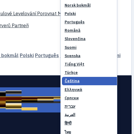
Norsk bokmål
ulové
Levelování
Porovnat
Mechaniky
Reference
Polski
Português
rverů
Partneři
Română
Slovenčina
Suomi
 bokmål
Polski
Português
Română
Slovenčina
Suomi
Svenska
Tiếng Việt
Türkçe
Čeština
Ελληνικά
Српски
עברית
العربية
हिन्दी
ไทย