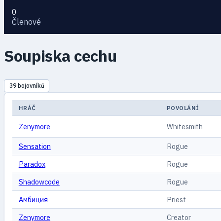
0
Členové
Soupiska cechu
39 bojovníků
HRÁČ
POVOLÁNÍ
Zenymоre
Whitesmith
Sensation
Rogue
Paradox
Rogue
Shadowcode
Rogue
Амбиция
Priest
Zenymore
Creator