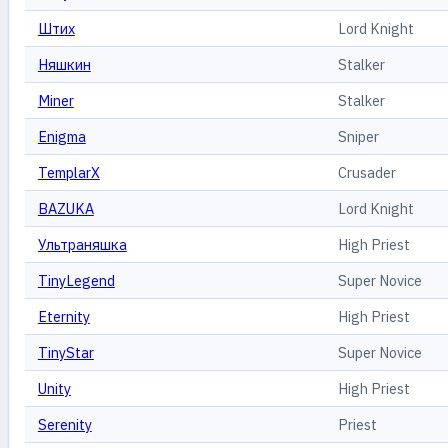
Штих
Lord Knight
Няшкин
Stalker
Miner
Stalker
Enigma
Sniper
TemplarX
Crusader
BAZUKA
Lord Knight
Ультраняшка
High Priest
TinyLegend
Super Novice
Eternity
High Priest
TinyStar
Super Novice
Unity
High Priest
Serenity
Priest