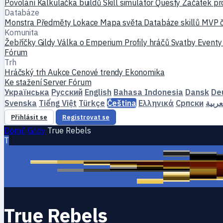
Povolání
Kalkulačka buildů
Skill simulátor
Questy
Začátek pr
Databáze
Monstra
Předměty
Lokace
Mapa světa
Databáze skillů
MVP 
Komunita
Žebříčky
Gildy
Válka o Emperium
Profily hráčů
Svatby
Event
Fórum
Trh
Hráčský trh
Aukce
Cenové trendy
Ekonomika
Ke stažení
Server
Fórum
Українська
Русский
English
Bahasa Indonesia
Dansk
De
Svenska
Tiếng Việt
Türkçe
Čeština
Ελληνικά
Српски
عربية
Přihlásit se
Registrovat se
Domů
Gildy
True Rebels
T
True Rebels