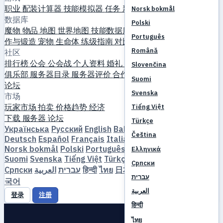
职业
配装计算器
技能模拟器
任务
新手入门
Norsk bokmål
数据库
Polski
魔物
物品
地图
世界地图
技能数据库
MVP 计时器
刷怪指南
制
Português
作与锻造
宠物
生命体
练级指南
对比
游戏机制
参考资料
Română
社区
排行榜
公会
公会战
个人资料
婚礼
活动
指南
画廊
视频
博客
Slovenčina
俱乐部
服务器目录
服务器评价
合作伙伴
Suomi
论坛
Svenska
市场
玩家市场
拍卖
价格趋势
经济
Tiếng Việt
下载
服务器
论坛
Türkçe
Українська
Русский
English
Bahasa Indonesia
Dansk
Čeština
Deutsch
Español
Français
Italiano
Magyar
Nederlands
Norsk bokmål
Polski
Português
Română
Slovenčina
Ελληνικά
Suomi
Svenska
Tiếng Việt
Türkçe
Čeština
Ελληνικά
Српски
Српски
العربية
עברית
हिन्दी
ไทย
日本語
简体中文
繁體中文
한
עברית
국어
العربية
登录
注册
हिन्दी
ไทย