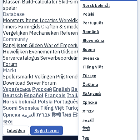
Klassen
Build-calculator
Skill-simulator
Quests
Start nieuwe
Norsk bokmål
speler
Database
Polski
Monsters
Items
Locaties
Wereldkaart
Skill-database
MVP-
Português
timers
Farm-gids
Craften & smeden
Pets
Homunculi
Levelen
Română
Vergelijken
Mechanieken
Referenties
Community
Slovenčina
Ranglijsten
Gilden
War of Emperium
Spelersprofielen
Suomi
Huwelijken
Evenementen
Gidsen
Galerij
Video's
Blogs
Clubs
Servercatalogus
Serverbeoordelingen
Partners
Svenska
Forum
Tiếng Việt
Markt
Türkçe
Spelersmarkt
Veilingen
Prijstrends
Economie
Download
Server
Forum
Čeština
Українська
Русский
English
Bahasa Indonesia
Dansk
Ελληνικά
Deutsch
Español
Français
Italiano
Magyar
Nederlands
Norsk bokmål
Polski
Português
Română
Slovenčina
Српски
Suomi
Svenska
Tiếng Việt
Türkçe
Čeština
Ελληνικά
עברית
Српски
العربية
עברית
हिन्दी
ไทย
日本語
简体中文
繁體中文
한
العربية
국어
हिन्दी
Inloggen
Registreren
ไทย