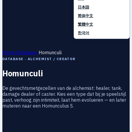
日本語
简体中文
繁體中文
한국어
Home
Database
Homunculi
DATABASE · ALCHEMIST / CREATOR
Homunculi
De gevechtsmetgezellen van de alchemist: healer, tank,
damage dealer of caster. Kies een type dat bij je speelstijl
past, verhoog zijn intimiteit, laat hem evolueren — en later
muteren naar een Homunculus S.