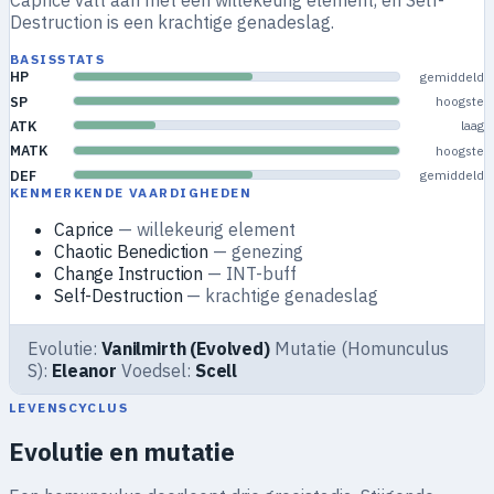
Caprice valt aan met een willekeurig element, en Self-
Destruction is een krachtige genadeslag.
BASISSTATS
HP
gemiddeld
SP
hoogste
ATK
laag
MATK
hoogste
DEF
gemiddeld
KENMERKENDE VAARDIGHEDEN
Caprice
— willekeurig element
Chaotic Benediction
— genezing
Change Instruction
— INT-buff
Self-Destruction
— krachtige genadeslag
Evolutie:
Vanilmirth (Evolved)
Mutatie (Homunculus
S):
Eleanor
Voedsel:
Scell
LEVENSCYCLUS
Evolutie en mutatie