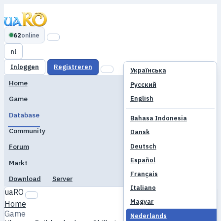
62
online
nl
Inloggen
Registreren
Українська
Home
Русский
English
Game
Database
Bahasa Indonesia
Community
Dansk
Deutsch
Forum
Español
Markt
Français
Download
Server
Italiano
uaRO
Magyar
Home
Game
Nederlands