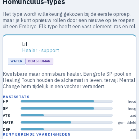
Homunculus-types
Het type wordt willekeurig gekozen bij de eerste oproep,
maar je kunt opnieuw rollen door een nieuwe op te roepen
uit een Embryo. Elk type heeft een vast element, ras en rol.
Lif
Healer · support
WATER
DEMI-HUMAN
Kwetsbare maar onmisbare healer. Een grote SP-pool en
Healing Touch houden de alchemist in leven, terwijl Mental
Change hem tijdelijk in een vechter verandert.
BASISSTATS
HP
hoog
SP
hoog
ATK
laag
MATK
gemiddeld
DEF
laag
KENMERKENDE VAARDIGHEDEN