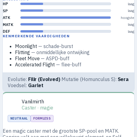
HP
laag
SP
laag
ATK
hoogste
MATK
laag
DEF
laag
KENMERKENDE VAARDIGHEDEN
Moonlight
— schade-burst
Flitting
— onmiddellijke ontwijking
Fleet Move
— ASPD-buff
Accelerated Flight
— flee-buff
Evolutie:
Filir (Evolved)
Mutatie (Homunculus S):
Sera
Voedsel:
Garlet
Vanilmirth
Caster · magie
NEUTRAAL
FORMLESS
Een magic caster met de grootste SP-pool en MATK.