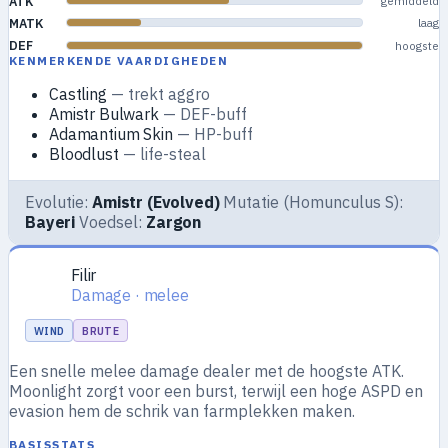
ATK
gemiddeld
MATK
laag
DEF
hoogste
KENMERKENDE VAARDIGHEDEN
Castling
— trekt aggro
Amistr Bulwark
— DEF-buff
Adamantium Skin
— HP-buff
Bloodlust
— life-steal
Evolutie:
Amistr (Evolved)
Mutatie (Homunculus S):
Bayeri
Voedsel:
Zargon
Filir
Damage · melee
WIND
BRUTE
Een snelle melee damage dealer met de hoogste ATK.
Moonlight zorgt voor een burst, terwijl een hoge ASPD en
evasion hem de schrik van farmplekken maken.
BASISSTATS