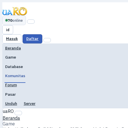
70
online
id
Masuk
Daftar
Beranda
Game
Database
Komunitas
Forum
Pasar
Unduh
Server
uaRO
Beranda
Game