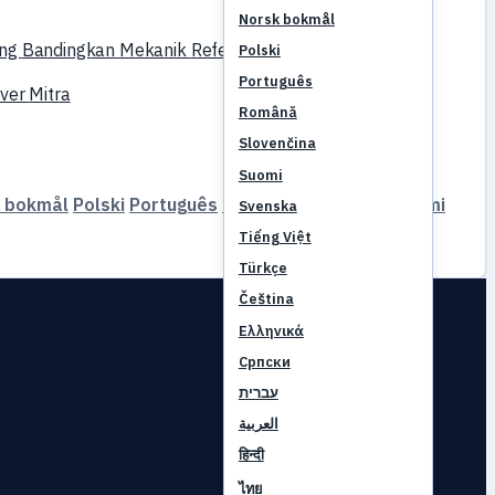
Norsk bokmål
ing
Bandingkan
Mekanik
Referensi
Polski
Português
rver
Mitra
Română
Slovenčina
Suomi
 bokmål
Polski
Português
Română
Slovenčina
Suomi
Svenska
Tiếng Việt
Türkçe
Čeština
Ελληνικά
Српски
עברית
العربية
हिन्दी
ไทย