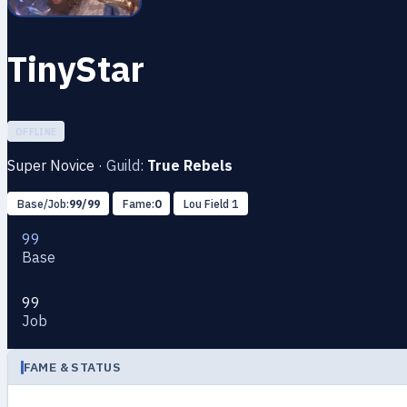
TinyStar
OFFLINE
Super Novice
·
Guild:
True Rebels
Base/Job:
99/99
Fame:
0
Lou Field 1
99
Base
99
Job
FAME & STATUS