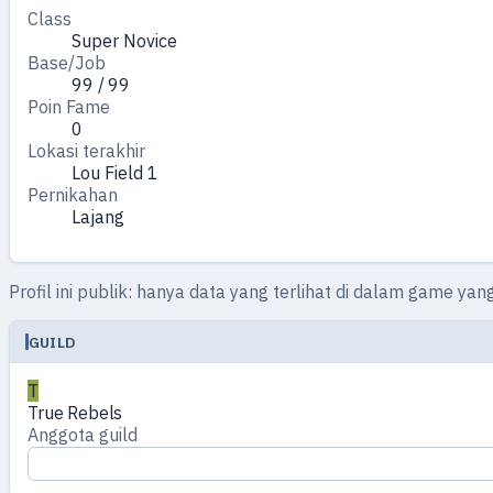
Class
Super Novice
Base/Job
99 / 99
Poin Fame
0
Lokasi terakhir
Lou Field 1
Pernikahan
Lajang
Profil ini publik: hanya data yang terlihat di dalam game yan
GUILD
T
True Rebels
Anggota guild