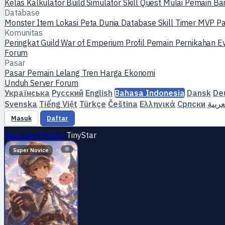
Kelas
Kalkulator Build
Simulator Skill
Quest
Mulai Pemain Ba
Database
Monster
Item
Lokasi
Peta Dunia
Database Skill
Timer MVP
P
Komunitas
Peringkat
Guild
War of Emperium
Profil Pemain
Pernikahan
E
Forum
Pasar
Pasar Pemain
Lelang
Tren Harga
Ekonomi
Unduh
Server
Forum
Українська
Русский
English
Bahasa Indonesia
Dansk
De
Svenska
Tiếng Việt
Türkçe
Čeština
Ελληνικά
Српски
عربية
Masuk
Daftar
Beranda
Pemain
TinyStar
Super Novice