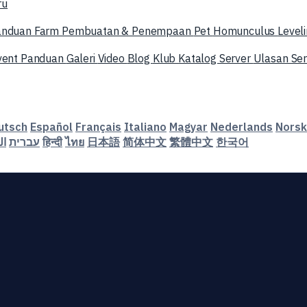
ru
anduan Farm
Pembuatan & Penempaan
Pet
Homunculus
Level
vent
Panduan
Galeri
Video
Blog
Klub
Katalog Server
Ulasan Se
utsch
Español
Français
Italiano
Magyar
Nederlands
Norsk
ال
עברית
हिन्दी
ไทย
日本語
简体中文
繁體中文
한국어