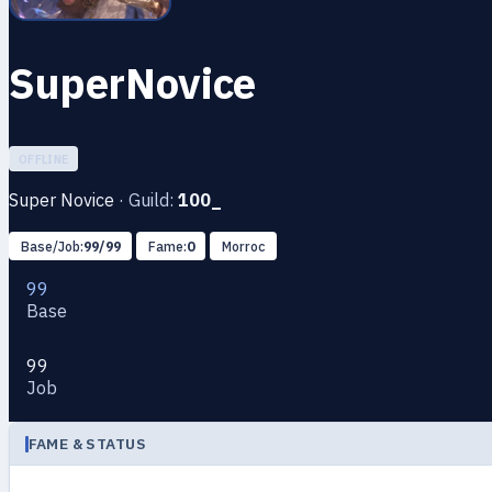
SuperNovice
OFFLINE
Super Novice
·
Guild:
100_
Base/Job:
99/99
Fame:
0
Morroc
99
Base
99
Job
FAME & STATUS