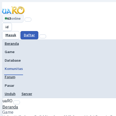
63
online
id
Masuk
Daftar
Beranda
Game
Database
Komunitas
Forum
Pasar
Unduh
Server
uaRO
Beranda
Game