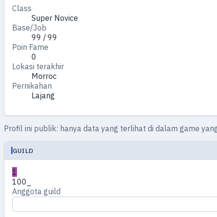
Class
Super Novice
Base/Job
99 / 99
Poin Fame
0
Lokasi terakhir
Morroc
Pernikahan
Lajang
Profil ini publik: hanya data yang terlihat di dalam game yan
GUILD
1
100_
Anggota guild