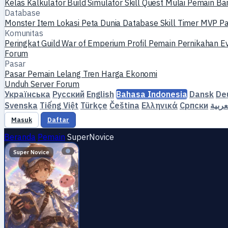
Kelas
Kalkulator Build
Simulator Skill
Quest
Mulai Pemain Ba
Database
Monster
Item
Lokasi
Peta Dunia
Database Skill
Timer MVP
P
Komunitas
Peringkat
Guild
War of Emperium
Profil Pemain
Pernikahan
E
Forum
Pasar
Pasar Pemain
Lelang
Tren Harga
Ekonomi
Unduh
Server
Forum
Українська
Русский
English
Bahasa Indonesia
Dansk
De
Svenska
Tiếng Việt
Türkçe
Čeština
Ελληνικά
Српски
عربية
Masuk
Daftar
Beranda
Pemain
SuperNovice
Super Novice