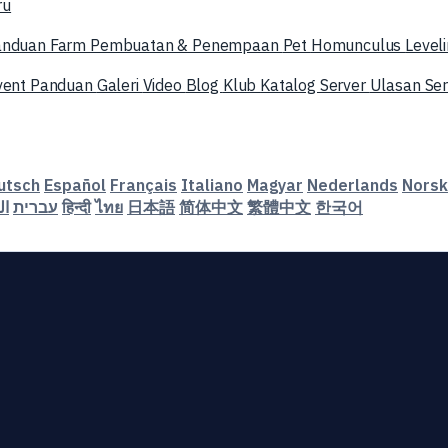
ru
anduan Farm
Pembuatan & Penempaan
Pet
Homunculus
Level
vent
Panduan
Galeri
Video
Blog
Klub
Katalog Server
Ulasan Se
utsch
Español
Français
Italiano
Magyar
Nederlands
Norsk
ال
עברית
हिन्दी
ไทย
日本語
简体中文
繁體中文
한국어