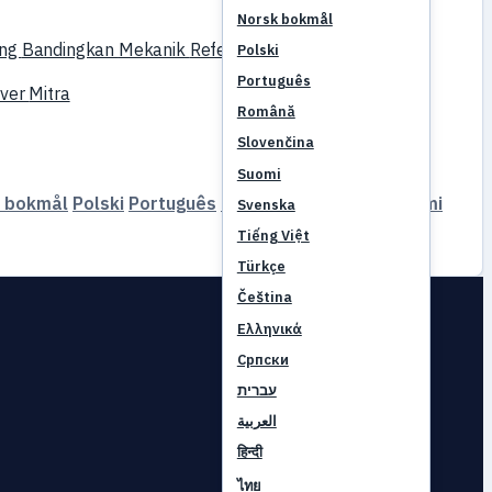
Norsk bokmål
ing
Bandingkan
Mekanik
Referensi
Polski
Português
rver
Mitra
Română
Slovenčina
Suomi
 bokmål
Polski
Português
Română
Slovenčina
Suomi
Svenska
Tiếng Việt
Türkçe
Čeština
Ελληνικά
Српски
עברית
العربية
हिन्दी
ไทย