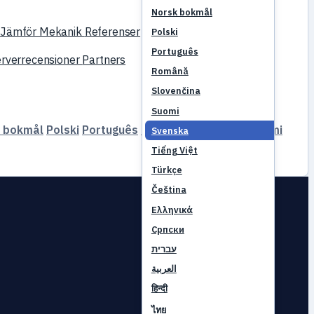
Norsk bokmål
g
Jämför
Mekanik
Referenser
Polski
Português
rverrecensioner
Partners
Română
Slovenčina
Suomi
 bokmål
Polski
Português
Română
Slovenčina
Suomi
Svenska
Tiếng Việt
Türkçe
Čeština
Ελληνικά
Српски
עברית
العربية
हिन्दी
ไทย