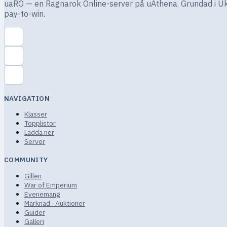
uaRO — en Ragnarok Online-server på uAthena. Grundad i Ukr
pay-to-win.
NAVIGATION
Klasser
Topplistor
Ladda ner
Server
COMMUNITY
Gillen
War of Emperium
Evenemang
Marknad · Auktioner
Guider
Galleri