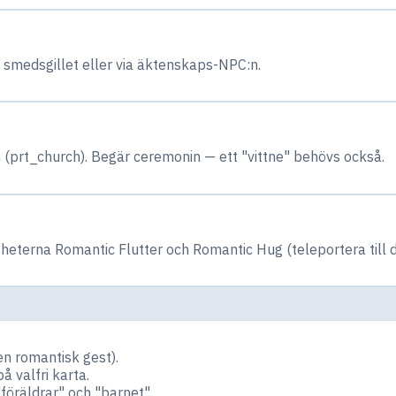
s smedsgillet eller via äktenskaps-NPC:n.
 (prt_church). Begär ceremonin — ett "vittne" behövs också.
heterna Romantic Flutter och Romantic Hug (teleportera till d
n romantisk gest).
 valfri karta.
öräldrar" och "barnet".