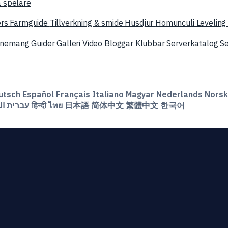
a spelare
ers
Farmguide
Tillverkning & smide
Husdjur
Homunculi
Levelin
enemang
Guider
Galleri
Video
Bloggar
Klubbar
Serverkatalog
Se
utsch
Español
Français
Italiano
Magyar
Nederlands
Norsk
ال
עברית
हिन्दी
ไทย
日本語
简体中文
繁體中文
한국어