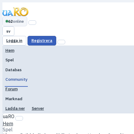
62
online
sv
Logga in
Registrera
Hem
Spel
Databas
Community
Forum
Marknad
Ladda ner
Server
uaRO
Hem
Spel