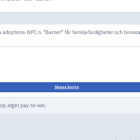
 adoptions-NPC:n. "Barnet" får familjefärdigheter och bonusar 
Skapa konto
p, inget pay-to-win.