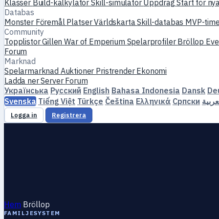
Klasser
Build-kalkylator
Skill-simulator
Uppdrag
Start för ny
Databas
Monster
Föremål
Platser
Världskarta
Skill-databas
MVP-tim
Community
Topplistor
Gillen
War of Emperium
Spelarprofiler
Bröllop
Ev
Forum
Marknad
Spelarmarknad
Auktioner
Pristrender
Ekonomi
Ladda ner
Server
Forum
Українська
Русский
English
Bahasa Indonesia
Dansk
De
Svenska
Tiếng Việt
Türkçe
Čeština
Ελληνικά
Српски
عربية
Logga in
Registrera
Hem
Bröllop
FAMILJESYSTEM