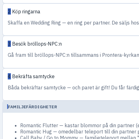
2
Köp ringarna
Skaffa en Wedding Ring — en ring per partner. De säljs ho
3
Besök bröllops-NPC:n
Gå fram till bröllops-NPC:n tillsammans i Prontera-kyrkan
4
Bekräfta samtycke
Båda bekräftar samtycke — och paret är gift! Du får färdig
FAMILJEFÄRDIGHETER
Romantic Flutter — kastar blommor på din partner (e
Romantic Hug — omedelbar teleport till din partner på
Call Baby / Go to Mommy — familjeteleport mellan "f