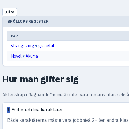
gifta
BRÖLLOPSREGISTER
PAR
strangezorg
♥
graceful
Novel
♥
Akuma
Hur man gifter sig
Äktenskap i Ragnarok Online är inte bara romans utan också 
1
Förbered dina karaktärer
Båda karaktärerna måste vara jobbnivå 2+ (en andra klass 