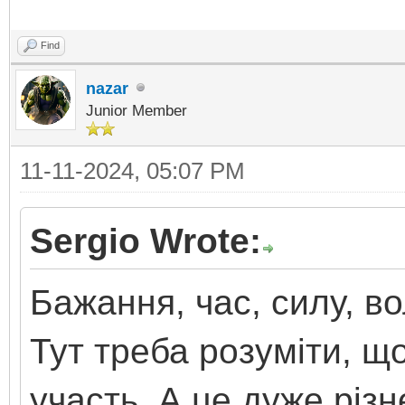
Find
nazar
Junior Member
11-11-2024, 05:07 PM
Sergio Wrote:
Бажання, час, силу, в
Тут треба розуміти, що
участь. А це дуже різн