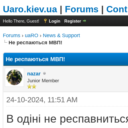
Uaro.kiev.ua
|
Forums
|
Cont
Hello There, Guest!
Login
Register
Forums
›
uaRO
›
News & Support
Не респаються МВП!
Не респаються МВП!
nazar
Junior Member
24-10-2024, 11:51 AM
В одіні не респавнитьс