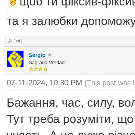
щоб ти фiксив-фiкси
та я залюбки допоможу
Find
Sergio
Sagrada Verdad!
07-11-2024, 10:30 PM
(This post was 
Бажання, час, силу, во
Тут треба розуміти, що