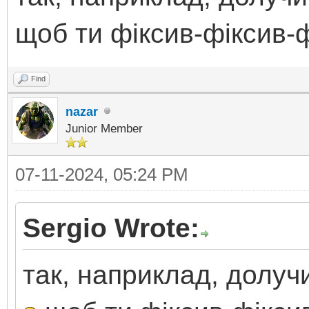
щоб ти фiксив-фiксив-
Find
nazar
Junior Member
07-11-2024, 05:24 PM
Sergio Wrote:
так, наприклад, долу