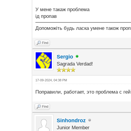
У мене такаж проблема
ід пропав
Допоможіть будь ласка умене також проп
Find
Sergio
Sagrada Verdad!
17-09-2024, 04:38 PM
Поправили, работает, это проблема с ге
Find
Sinhondroz
Junior Member