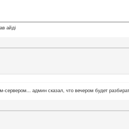
ав айді
йм-сервером... админ сказал, что вечером будет разбир