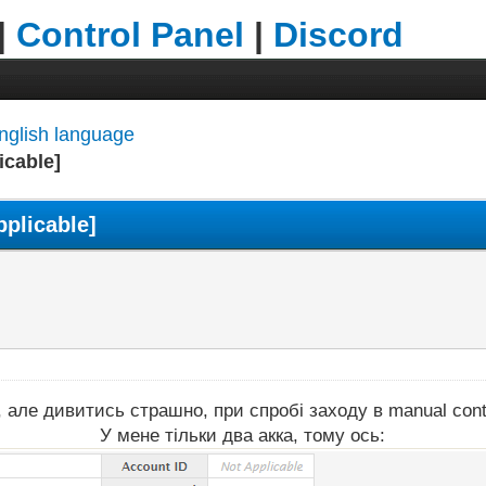
|
Control Panel
|
Discord
nglish language
icable]
plicable]
ле дивитись страшно, при спробі заходу в manual contro
У мене тільки два акка, тому ось: