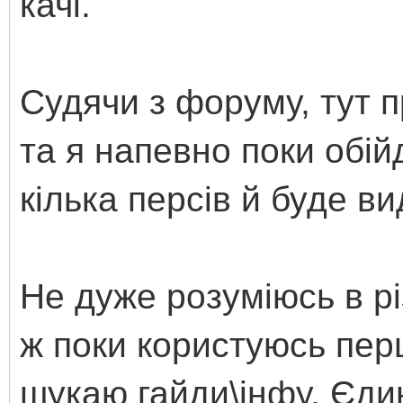
качі.
Судячи з форуму, тут п
та я напевно поки обій
кілька персів й буде 
Не дуже розуміюсь в рі
ж поки користуюсь пер
шукаю гайди\інфу. Єдин