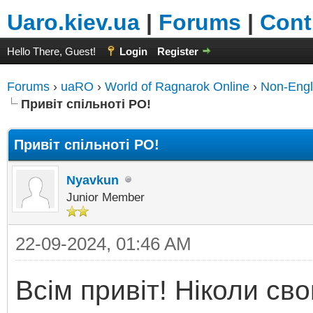
Uaro.kiev.ua
|
Forums
|
Cont
Hello There, Guest!
Login
Register
Forums
›
uaRO
›
World of Ragnarok Online
›
Non-Engl
Привіт спільноті РО!
Привіт спільноті РО!
Nyavkun
Junior Member
22-09-2024, 01:46 AM
Всім привіт! Ніколи св