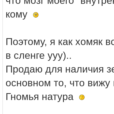
что мозг моего "внутре
кому
Поэтому, я как хомяк в
в сленге ууу)..
Продаю для наличия зе
основном то, что вижу
Гномья натура
_____