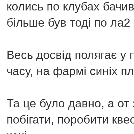
колись по клубах бачив
більше був тоді по ла2
Весь досвід полягає у п
часу, на фармі синіх 
Та це було давно, а от
побігати, поробити кве