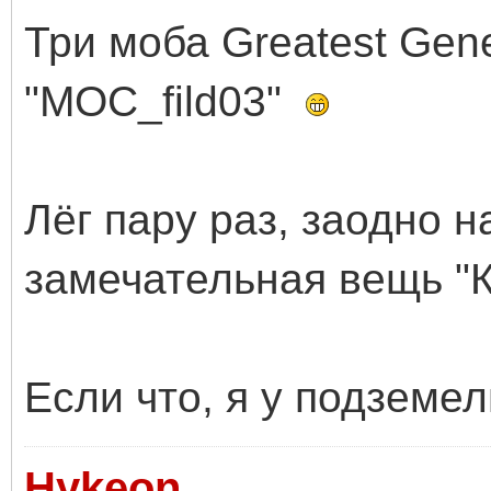
Три моба Greatest Gene
"MOC_fild03"
Лёг пару раз, заодно н
замечательная вещь 
Если что, я у подземе
Hykeon