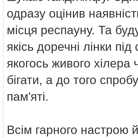
одразу оцінив наявніст
місця респауну. Та буд
якісь доречні лінки під
якогось живого хілера 
бігати, а до того спроб
пам'яті.
Всім гарного настрою