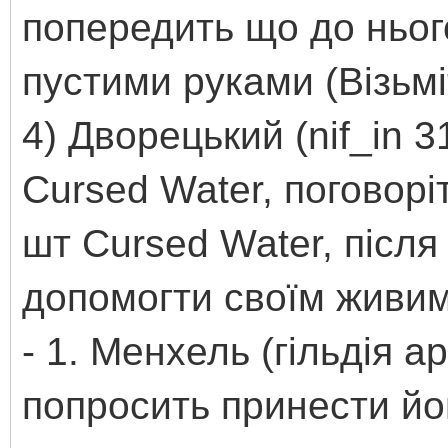
попередить що до ньог
пустими руками (Візьмі
4) Дворецький (nif_in 
Cursed Water, поговорі
шт Cursed Water, після
допомогти своїм живи
- 1. Менхель (гільдія а
попросить принести йом