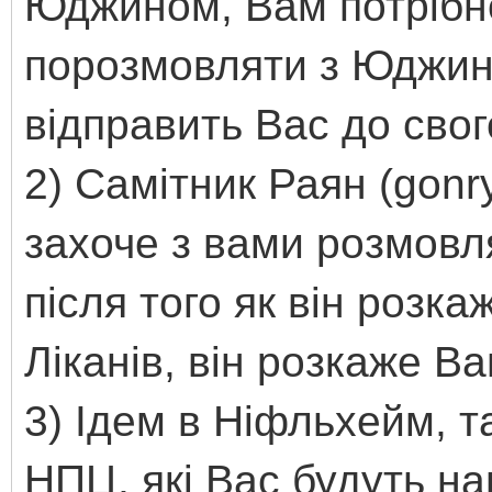
Юджином, Вам потрібно
порозмовляти з Юджино
відправить Вас до свог
2) Самітник Раян (gonr
захоче з вами розмовл
після того як він розка
Ліканів, він розкаже Ва
3) Ідем в Ніфльхейм, т
НПЦ, які Вас будуть на