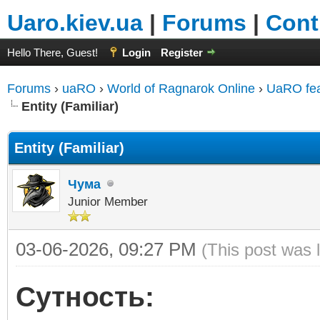
Uaro.kiev.ua
|
Forums
|
Cont
Hello There, Guest!
Login
Register
Forums
›
uaRO
›
World of Ragnarok Online
›
UaRO fea
Entity (Familiar)
Entity (Familiar)
Чума
Junior Member
03-06-2026, 09:27 PM
(This post was 
Сутность: