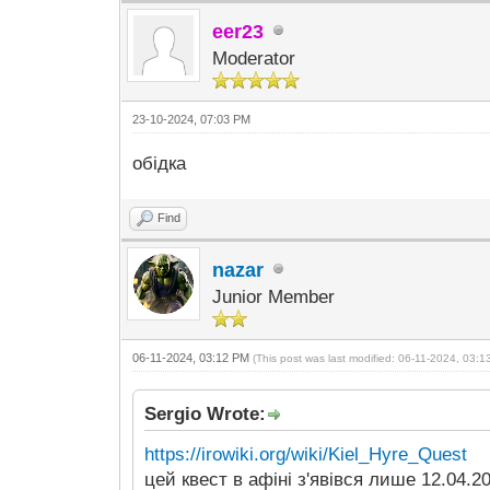
eer23
Moderator
23-10-2024, 07:03 PM
обідка
Find
nazar
Junior Member
06-11-2024, 03:12 PM
(This post was last modified: 06-11-2024, 03:
Sergio Wrote:
https://irowiki.org/wiki/Kiel_Hyre_Quest
цей квест в афіні з'явівся лише 12.04.2