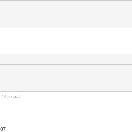
13 PM by
nazar
.)
007