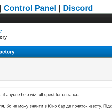
|
Control Panel
|
Discord
e
tory
Factory
 if anyone help wiz full quest for entrance.
ля, бо не можу знайти в Юно бар де початок квесту. Підк