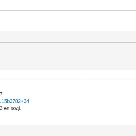
07
...15b3782+34
3 епізоді.