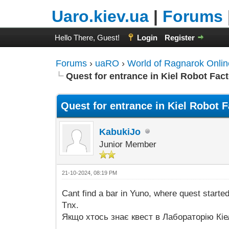
Uaro.kiev.ua
|
Forums
Hello There, Guest!
Login
Register
Forums
›
uaRO
›
World of Ragnarok Onlin
Quest for entrance in Kiel Robot Fac
Quest for entrance in Kiel Robot 
KabukiJo
Junior Member
21-10-2024, 08:19 PM
Cant find a bar in Yuno, where quest started.
Tnx.
Якщо хтось знає квест в Лабораторію Кіе