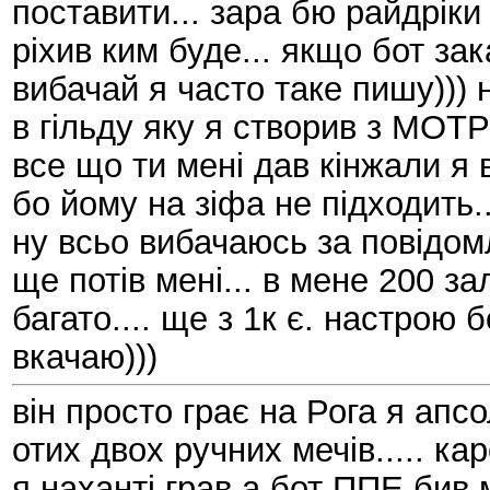
поставити... зара бю райдріки
ріхив ким буде... якщо бот зак
вибачай я часто таке пишу))) 
в гільду яку я створив з МОТРі
все що ти мені дав кінжали я 
бо йому на зіфа не підходить..
ну всьо вибачаюсь за повідо
ще потів мені... в мене 200 з
багато.... ще з 1к є. настрою 
вкачаю)))
він просто грає на Рога я апс
отих двох ручних мечів..... ка
я наханті грав а бот ППЕ бив м