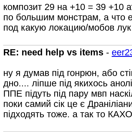
композит 29 на +10 = 39 +10 а
по большим монстрам, а что 
под какую локацию/мобов лук
RE: need help vs items
-
eer2
ну я думав під гонрюн, або стін
дно.... ліпше під якихось анолі
ППЕ підуть під пару мвп наск
поки самий сік це є Драніліани
підходять тоже. а так то КАХ