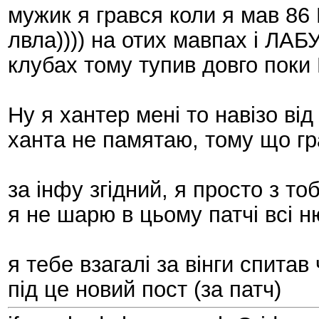
мужик я грався коли я мав 86 
лвла)))) на отих мавпах і ЛАБУ
клубах тому тупив довго поки 
Ну я хантер мені то навізо від
ханта не памятаю, тому що гра
за інфу згідний, я просто з т
я не шарю в цьому патчі всі н
я тебе взагалі за вінги спитав 
під це новий пост (за патч)