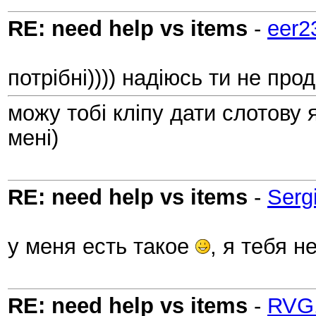
RE: need help vs items
-
eer2
потрібні)))) надіюсь ти не про
можу тобі кліпу дати слотову
мені)
RE: need help vs items
-
Serg
у меня есть такое
, я тебя н
RE: need help vs items
-
RVG