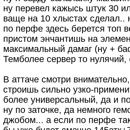
ну перевел кажысь штук 30 ил
ваще на 10 хлыстах сделал.. ну
по перфе здесь берется топ в
пристом энчантишь на элемент 
максимальный дамаг (ну + баф
Темболее сервер то нулячий, 
В аттаче смотри внимательно, 
строишь сильно узко-примени
более универсальный, да и по
ну по заточке, да немного ге
джобом... а если по перфе так