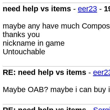
need help vs items
-
eer23
-
1
maybe any have much Composit
thanks you
nickname in game
Untouchable
RE: need help vs items
-
eer2
Maybe OAB? maybe i can buy it 