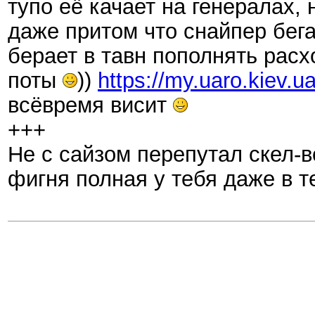
тупо её качает на генералах, 
даже притом что снайпер бега
берает в тавн пополнять расх
поты
))
https://my.uaro.kiev.u
всёвремя висит
+++
Не с сайзом перепутал скел-в
фигня полная у тебя даже в т