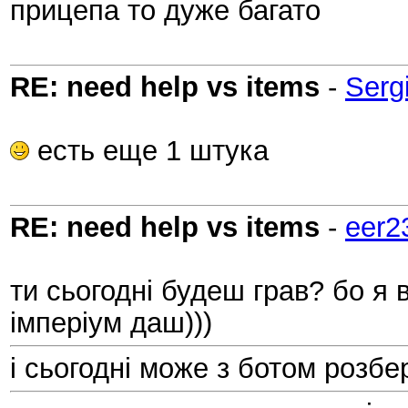
прицепа то дуже багато
RE: need help vs items
-
Serg
есть еще 1 штука
RE: need help vs items
-
eer2
ти сьогодні будеш грав? бо я 
імперіум даш)))
і сьогодні може з ботом розб