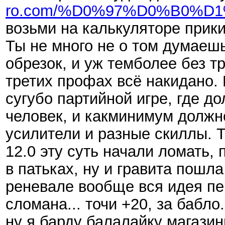
ro.com/%D0%97%D0%B0%
возьми на калькуляторе прикин
Ты не много не о том думаешь
обрезок, и уж темболее без т
третих профах всё накидано.
сугубо партийной игре, где д
человек, и какминимум должно
усилители и разные скиллы. Т
12.0 эту суть начали ломать, 
в патьках, ну и гравита пошла
реневале вообще вся идея п
сломана... точи +20, за бабло.
ну я барду балалайку магазинн