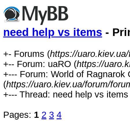
need help vs items
- Pri
+- Forums (
https://uaro.kiev.ua
+-- Forum: uaRO (
https://uaro.
+--- Forum: World of Ragnarok 
(
https://uaro.kiev.ua/forum/for
+--- Thread: need help vs items 
Pages:
1
2
3
4