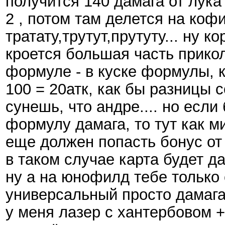
получится 140 дамага от лука
2 , потом там делется на ко
тратату,трутут,прутуту... ну к
кроется большая часть прикол
формуле - в куске формулы, к
100 = 20атк, как бы разницы 
сунешь, что андре.... но если
формулу дамага, то тут как м
еще должен попасть бонус от 
в таком случае карта будет д
ну а на юнофилд тебе только
универсальный просто дамага
у меня лазер с хантербовом +