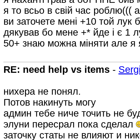
я то всьо в свій час роблю((
ви заточете мені +10 той лук 
дякував бо мене +* йде і є 1 л
50+ знаю можна міняти але я 
RE: need help vs items
-
Serg
нихера не понял.
Потов накинуть могу
админ тебе ниче точить не б
элуни пересрал пока сделал
заточку статы не влияют и ник