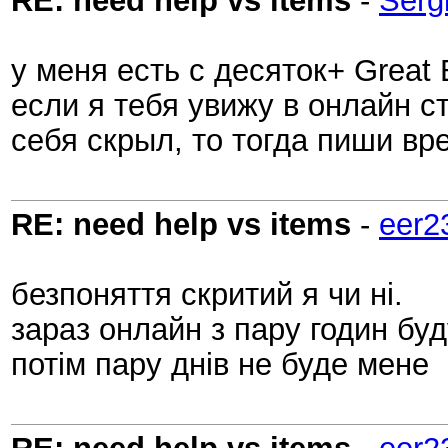
RE: need help vs items
-
Serg
у меня есть с десяток+ Great 
если я тебя увижу в онлайн ст
себя скрыл, то тогда пиши вр
RE: need help vs items
-
eer2
безпоняття скритий я чи ні.
зараз онлайн з пару годин буд
потім пару днів не буде мене