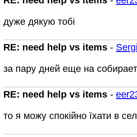
RE: need help vs items
-
eer2
дуже дякую тобі
RE: need help vs items
-
Serg
за пару дней еще на собирае
RE: need help vs items
-
eer2
то я можу спокійно їхати в сел