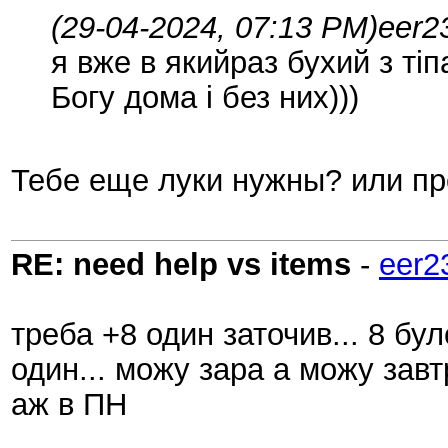
(29-04-2024, 07:13 PM)
eer2
я вже в якийраз бухий з тіп
Богу дома і без них)))
Тебе еще луки нужны? или пр
RE: need help vs items
-
eer2
треба +8 один заточив... 8 бу
один... можу зара а можу завт
аж в ПН