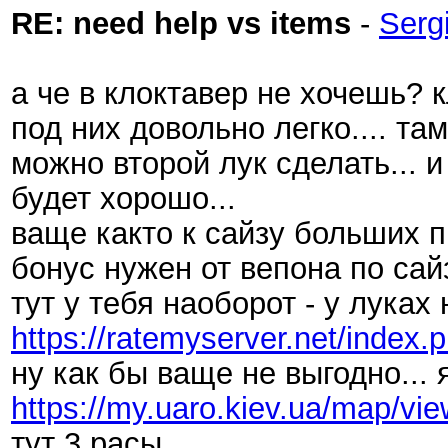
RE: need help vs items
-
Serg
а че в клоктавер не хочешь?
под них довольно легко.... та
можно второй лук сделать... и
будет хорошо...
ваще както к сайзу больших п
бонус нужен от вепона по сайз
тут у тебя наоборот - у лук
https://ratemyserver.net/index
ну как бы ваще не выгодно...
https://my.uaro.kiev.ua/map/vi
тут 3 расы.