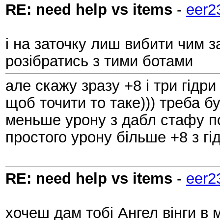
RE: need help vs items
-
eer2
і на заточку лиш вибити чим з
розібратись з тими ботами
але скажу зразу +8 і три гідри
щоб точити то таке))) треба б
меньше урону з дабл стафу по 
простого урону більше +8 з гі
RE: need help vs items
-
eer2
хочеш дам тобі Ангел вінги в 