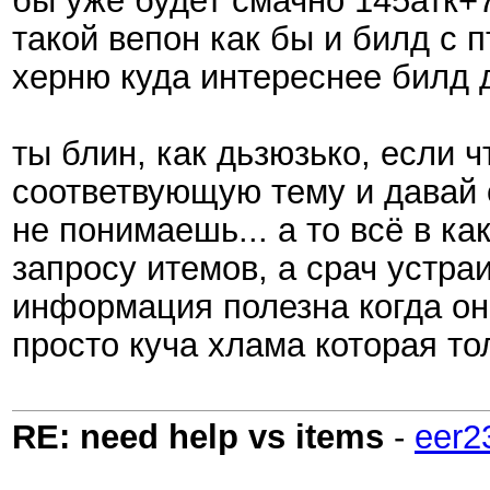
бы уже будет смачно 145атк+7
такой вепон как бы и билд с 
херню куда интереснее билд д
ты блин, как дьзюзько, если 
соответвующую тему и давай о
не понимаешь... а то всё в к
запросу итемов, а срач устра
информация полезна когда она
просто куча хлама которая то
RE: need help vs items
-
eer2