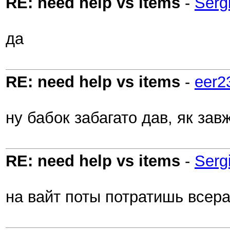
RE: need help vs items
-
Serg
да
RE: need help vs items
-
eer2
ну бабок забагато дав, як зав
RE: need help vs items
-
Serg
на вайт поты потратишь всер