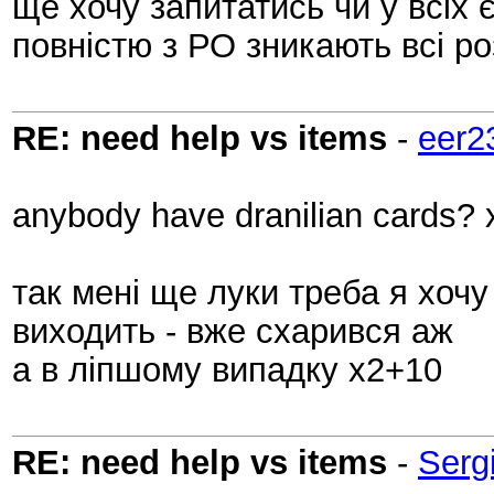
ще хочу запитатись чи у всіх
повністю з РО зникають всі роз
RE: need help vs items
-
eer2
anybody have dranilian cards? 
так мені ще луки треба я хочу
виходить - вже схарився аж
а в ліпшому випадку х2+10
RE: need help vs items
-
Serg