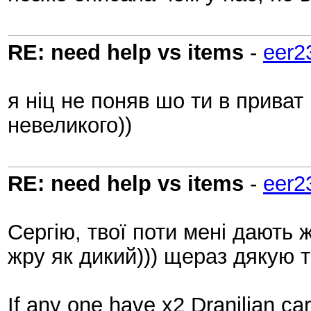
RE: need help vs items
-
eer2
я ніц не поняв шо ти в приват
невеликого))
RE: need help vs items
-
eer2
Сергію, твої поти мені дають ж
жру як дикий))) щераз дякую т
If any one have x2 Dranilian 