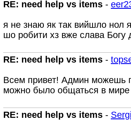
RE: need help vs items
-
eer2
я не знаю як так вийшло нол я 
шо робити хз вже слава Богу д
RE: need help vs items
-
tops
Всем привет! Админ можешь п
можно было общаться в мире 
RE: need help vs items
-
Serg