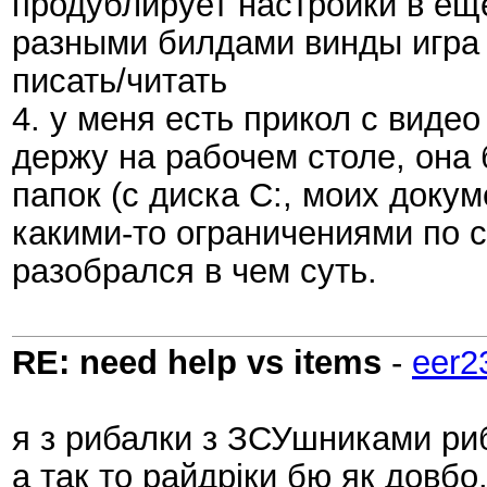
продублирует настройки в еще 
разными билдами винды игра 
писать/читать
4. у меня есть прикол с видео
держу на рабочем столе, она 
папок (с диска С:, моих докум
какими-то ограничениями по с
разобрался в чем суть.
RE: need help vs items
-
eer2
я з рибалки з ЗСУшниками риб
а так то райдріки бю як довбо