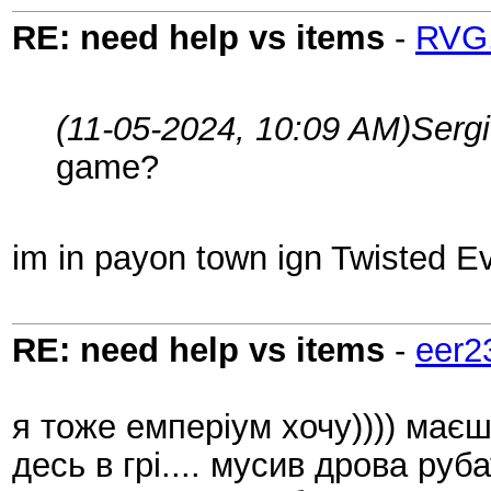
RE: need help vs items
-
RVG
(11-05-2024, 10:09 AM)
Serg
game?
im in payon town ign Twisted Ev
RE: need help vs items
-
eer2
я тоже емперіум хочу)))) маєш
десь в грі.... мусив дрова руба