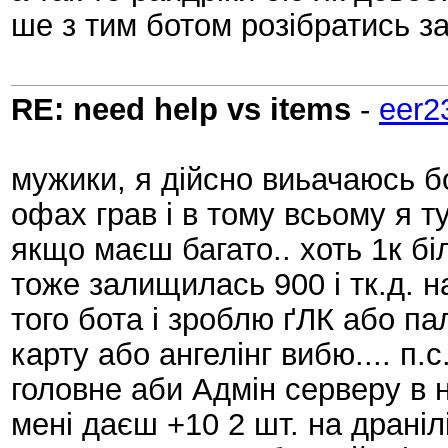
ше з тим ботом розібратись з
RE: need help vs items
-
eer2
мужики, я дійсно виьачаюсь бо 
офах грав і в тому всьому я т
якщо маєш багато.. хоть 1к б
тоже залищилась 900 і тк.д. н
того бота і зроблю ґЛК або пал
карту або ангелінг вибю.... п.с
головне аби Адмін серверу в нь
мені даєш +10 2 шт. на дранілі