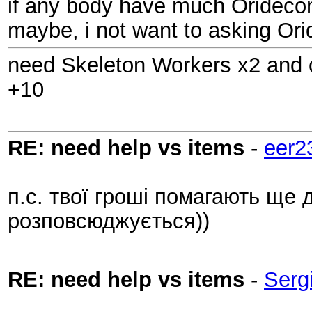
if any body have much Orideco
maybe, i not want to asking Or
need Skeleton Workers x2 and 
+10
RE: need help vs items
-
eer2
п.с. твої гроші помагають ще
розповсюджується))
RE: need help vs items
-
Serg