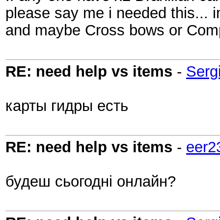
please say me i needed this... i
and maybe Cross bows or Com
RE: need help vs items
-
Serg
карты гидры есть
RE: need help vs items
-
eer2
будеш сьогодні онлайн?