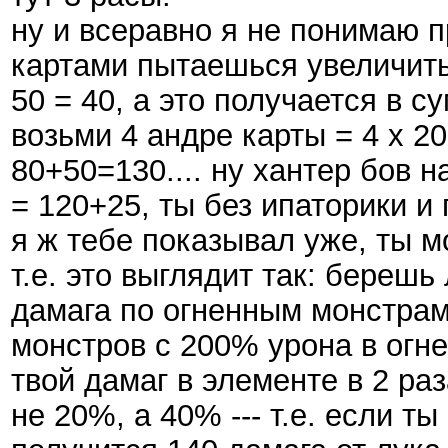
ну и всеравно я не понимаю пр
картами пытаешься увеличить
50 = 40, а это получается в су
возьми 4 андре карты = 4 х 20
80+50=130.... ну хантер бов н
= 120+25, ты без ипаторики 
я ж тебе показывал уже, ты 
т.е. это выглядит так: береш
дамага по огненным монстрам
монстров с 200% урона в огн
твой дамаг в элементе в 2 ра
не 20%, а 40% --- т.е. если т