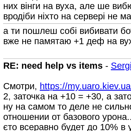
них вінги на вуха, але ше виб
вродіби ніхто на сервері не м
а ти пошлеш собі вибивати бо
вже не памятаю +1 деф на вух
RE: need help vs items
-
Serg
Смотри,
https://my.uaro.kiev.u
2, заточка на +10 = +30, а зат
ну на самом то деле не сильн
отношении от базового урона
єто всеравно будет до 10% в 