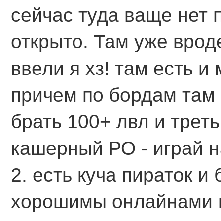
сейчас туда ваще нет 
открыто. Там уже врод
ввели я хз! там есть и
причем по бордам там 
брать 100+ лвл и трет
кашерный РО - играй н
2. есть куча пираток и
хорошимы онлайнами к