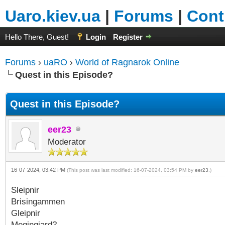
Uaro.kiev.ua
|
Forums
|
Cont
Hello There, Guest!
Login
Register
Forums
›
uaRO
›
World of Ragnarok Online
Quest in this Episode?
Quest in this Episode?
eer23
Moderator
16-07-2024, 03:42 PM
(This post was last modified: 16-07-2024, 03:54 PM by
eer23
.)
Sleipnir
Brisingammen
Gleipnir
Megingjard?