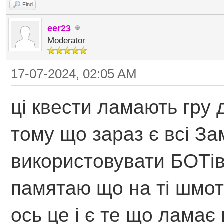
Find
eer23
Moderator
17-07-2024, 02:05 AM
ці квести ламають гру 
тому що зараз є всі За
використовувати БОТів 
памятаю що на ті шмот
ось це і є те що ламає