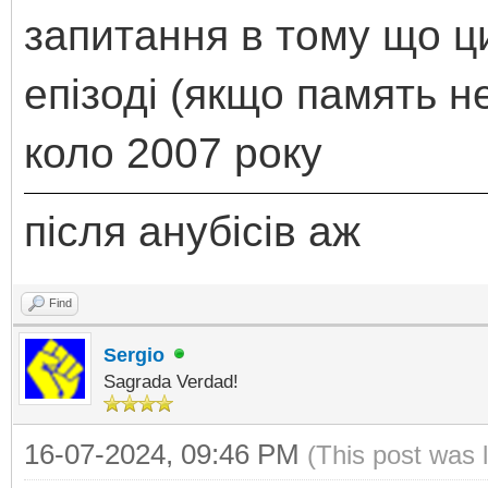
запитання в тому що ц
епізоді (якщо память н
коло 2007 року
після анубісів аж
Find
Sergio
Sagrada Verdad!
16-07-2024, 09:46 PM
(This post was 