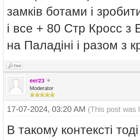
замків ботами і зробити
і все + 80 Стр Кросс з
на Паладіні і разом з 
Find
eer23
Moderator
17-07-2024, 03:20 AM
(This post was 
В такому контексті тод