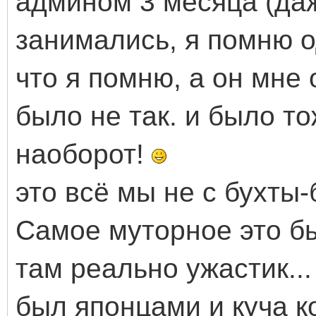
админом 3 месяца (даж
занимались, я помню о
что я помню, а он мне 
было не так. и было т
наоборот!
это всё мы не с бухты
Самое муторное это бы
там реально ужастик..
был японцами и куча к