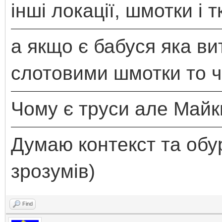
інші локації, шмотки і т
а якщо є бабуся яка ви
слотовими шмотки то ч
Чому є труси але Май
Думаю контекст та обур
зрозумів)
Find