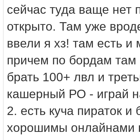
сейчас туда ваще нет 
открыто. Там уже врод
ввели я хз! там есть и
причем по бордам там 
брать 100+ лвл и трет
кашерный РО - играй н
2. есть куча пираток и
хорошимы онлайнами к