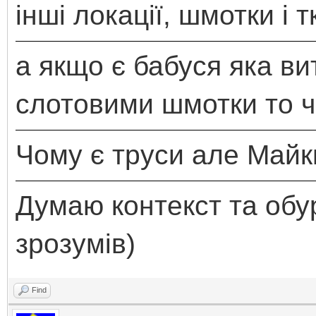
інші локації, шмотки і т
а якщо є бабуся яка ви
слотовими шмотки то ч
Чому є труси але Май
Думаю контекст та обур
зрозумів)
Find