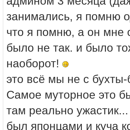
админом 3 месяца (даж
занимались, я помню о
что я помню, а он мне 
было не так. и было т
наоборот!
это всё мы не с бухты
Самое муторное это бы
там реально ужастик..
был японцами и куча к