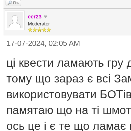
Find
eer23
Moderator
17-07-2024, 02:05 AM
ці квести ламають гру 
тому що зараз є всі За
використовувати БОТів 
памятаю що на ті шмот
ось це і є те що ламає