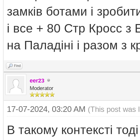
замків ботами і зробити
і все + 80 Стр Кросс з
на Паладіні і разом з 
Find
eer23
Moderator
17-07-2024, 03:20 AM
(This post was 
В такому контексті тод