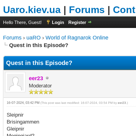
Uaro.kiev.ua
|
Forums
|
Cont
Hello There, Guest!
Login
Register
Forums
›
uaRO
›
World of Ragnarok Online
Quest in this Episode?
Quest in this Episode?
eer23
Moderator
16-07-2024, 03:42 PM
(This post was last modified: 16-07-2024, 03:54 PM by
eer23
.)
Sleipnir
Brisingammen
Gleipnir
Megingjard?