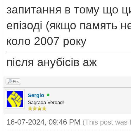
запитання в тому що ц
епізоді (якщо память н
коло 2007 року
після анубісів аж
Find
Sergio
Sagrada Verdad!
16-07-2024, 09:46 PM
(This post was 