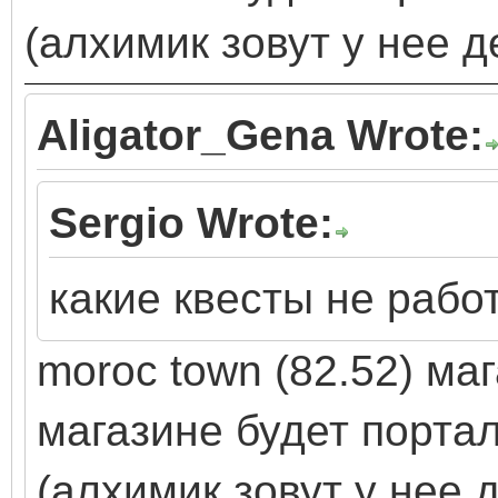
(алхимик зовут у нее д
Aligator_Gena Wrote:
Sergio Wrote:
какие квесты не рабо
moroc town (82.52) ма
магазине будет портал
(алхимик зовут у нее 