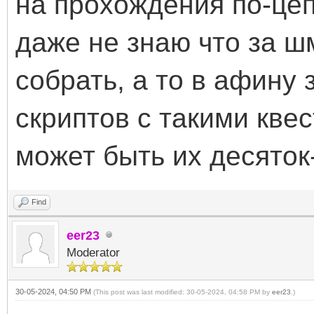
на прохождения по-цепл
даже не знаю что за ш
собрать, а то в афину 
скриптов с такими квес
может быть их десяток-
Find
eer23
Moderator
30-05-2024, 04:50 PM
(This post was last modified: 30-05-2024, 04:58 PM by
eer23
.)