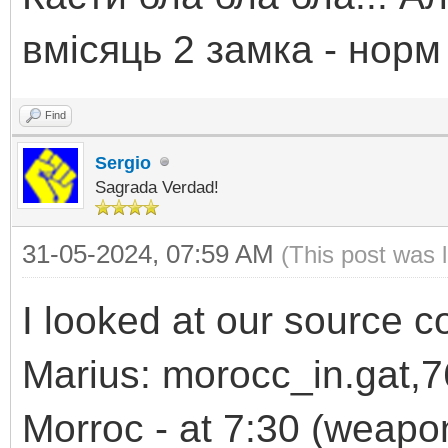
вмісяць 2 замка - норм
Find
Sergio
Sagrada Verdad!
31-05-2024, 07:59 AM
(This post was 
I looked at our source c
Marius: morocc_in.gat,76
Morroc - at 7:30 (weapon