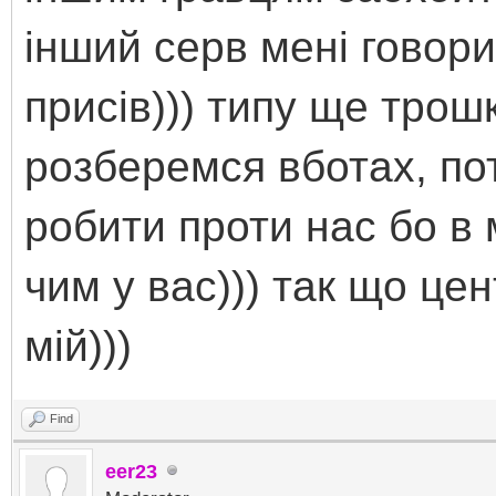
інший серв мені говорил
присів))) типу ще тро
розберемся вботах, по
робити проти нас бо в 
чим у вас))) так що це
мій)))
Find
eer23