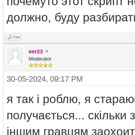
почемуто этот скрипт н
должно, буду разбират
Find
eer23
Moderator
30-05-2024, 09:17 PM
я так і роблю, я стараю
получається... скільки 
іншим гравцям заохоит