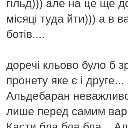
гільд))) але на це ще д
місяці туда йти))) а в 
ботів....
доречі кльово було б з
пронету яке є і друге.
Альдебаран неважливо..
лише перед самим варп
Касти бла бла бла... А