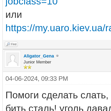
jobclass=10
или
https://my.uaro.kiev.ua/
Find
Aligator_Gena
Junior Member
04-06-2024, 09:33 PM
Помоги сделать слать,
бить сталь! уголь дава