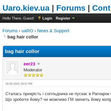
Uaro.kiev.ua
|
Forums
|
Cont
Hello There, Guest!
Login
Register
Forums
›
uaRO
›
News & Support
bag hair collor
bag hair collor
eer23
Moderator
29-05-2024, 04:57 PM
Сталась прикрість і согільдника не пускає в Рагнарок
Що зробити йому? чи можливо ГМ змінить йому колір 