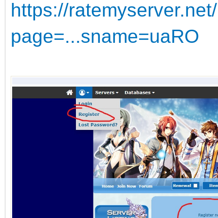
https://ratemyserver.net
page=...sname=uaRO