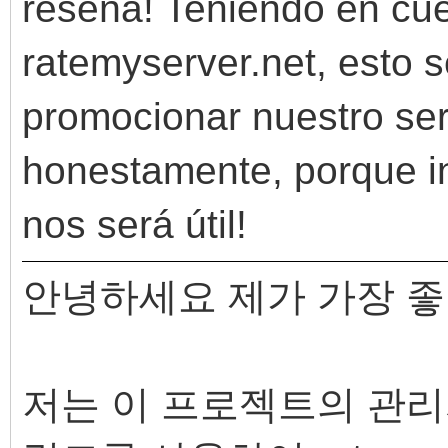
reseña! Teniendo en cue
ratemyserver.net, esto 
promocionar nuestro serv
honestamente, porque i
nos será útil!
안녕하세요 제가 가장 
저는 이 프로젝트의 관