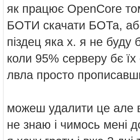
як працює OpenCore то
БОТИ скачати БОТа, аб
піздец яка х. я не буду
коли 95% серверу бє їх 
лвла просто прописавши
можеш удалити це але в
не знаю і чимось мені 