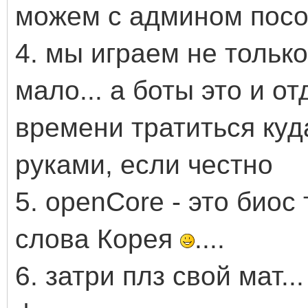
можем с админом посо
4. мы играем не только
мало... а боты это и о
времени тратиться куд
руками, если честно
5. openCore - это биос 
слова Корея
....
6. затри плз свой мат..