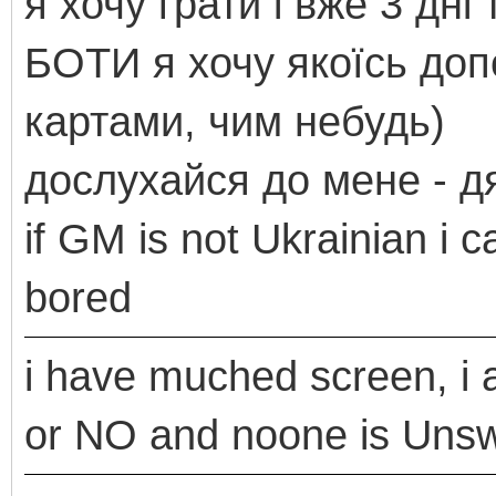
я хочу грати і вже 3 дні 
БОТИ я хочу якоїсь до
картами, чим небудь)
дослухайся до мене - д
if GM is not Ukrainian i c
bored
i have muched screen, i 
or NO and noone is Uns