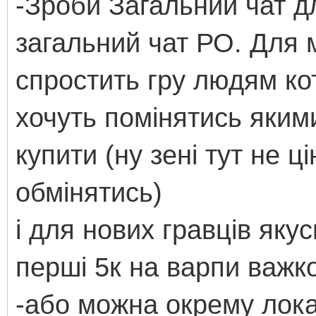
-Зроби Загальний чат дл
загальний чат РО. Для 
спростить гру людям ко
хочуть помінятись яким
купити (ну зені тут не 
обмінятись)
і для нових гравців яку
перші 5к на варпи важк
-або можна окрему лок