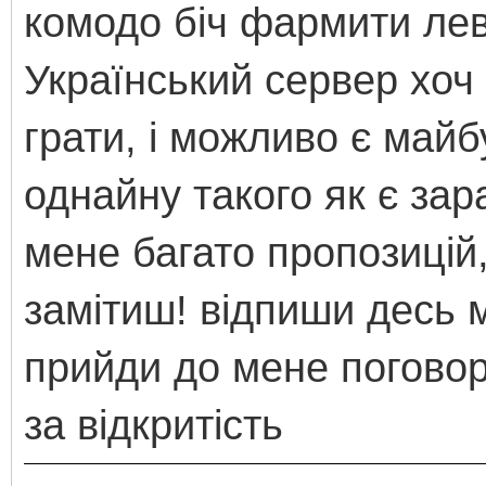
комодо біч фармити лев
Український сервер хоч н
грати, і можливо є майб
однайну такого як є зар
мене багато пропозицій,
замітиш! відпиши десь 
прийди до мене поговор
за відкритість