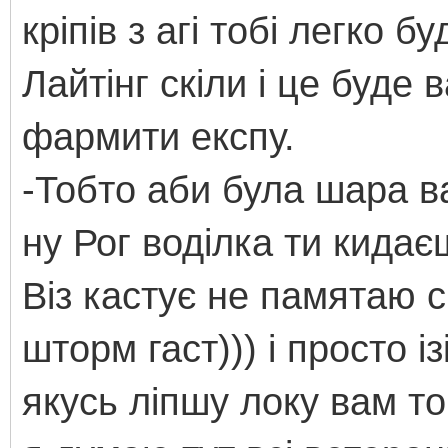
кріпів з агі тобі легко 
Лайтінг скіли і це буде 
фармити експу.
-Тобто аби була шара в
ну Рог воділка ти кидає
Віз кастує не памятаю ск
шторм гаст))) і просто і
якусь ліпшу локу вам то