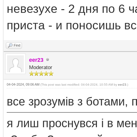
невезухе - 2 дня по 6 ч
приста - и поносишь в
Find
eer23
Moderator
04-04-2024, 09:06 AM
(This post was last modified: 04-04-2024, 10:55 AM by
eer23
.)
все зрозумів з ботами, 
я лиш проснувся і в ме