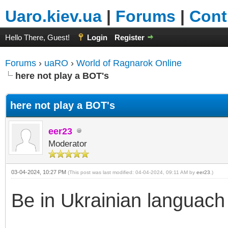
Uaro.kiev.ua
|
Forums
|
Cont
Hello There, Guest!
Login
Register
Forums
›
uaRO
›
World of Ragnarok Online
here not play a BOT's
here not play a BOT's
eer23
Moderator
03-04-2024, 10:27 PM
(This post was last modified: 04-04-2024, 09:11 AM by
eer23
.)
Be in Ukrainian languach