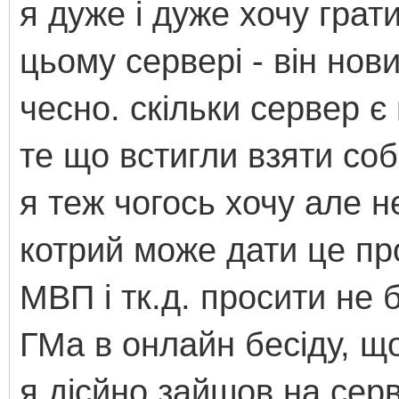
я дуже і дуже хочу грат
цьому сервері - він нови
чесно. скільки сервер є
те що встигли взяти собі
я теж чогось хочу але н
котрий може дати це пр
МВП і тк.д. просити не 
ГМа в онлайн бесіду, що 
я дісйно зайшов на сер