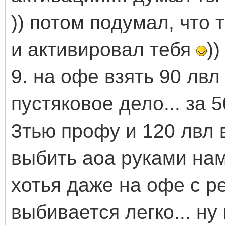
)) потом подумал, что
и активировал тебя
))
9. на офе взять 90 лв
пустяковое дело... за
3тью профу и 120 лвл в
выбить аоа руками намн
хотья даже на офе с р
выбивается легко... н