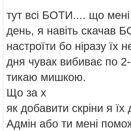
тут всі БОТИ.... що мен
день, я навіть скачав Б
настроїти бо ніразу їх 
дня чувак вибиває по 2-
тикаю мишкою.
Що за х
як добавити скріни я їх
Адмін або ти мені помо