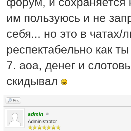
форум, и сохраняется н
им пользуюсь и не за
себя... но это в чатах/
респектабельно как ты
7. аоа, денег и слотов
скидывал
Find
admin
Administrator