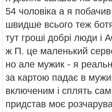
54 чоловіка а я побачив
швидше всього теж ботя
тут гроші добрі люди і 
ж П. це маленький серв
но але мужик - я реальн
за картою падає в мужи
включеним і сплять сам
придстав моє розчарува