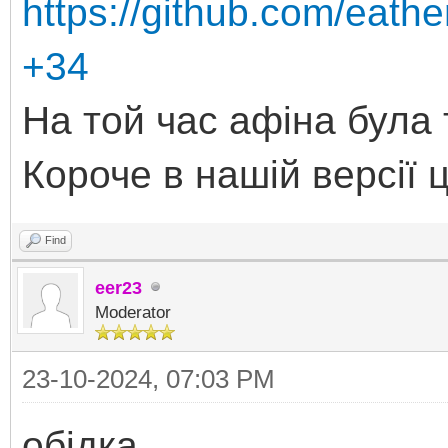
https://github.com/eat
+34
На той час афіна була т
Короче в нашій версії 
Find
eer23
Moderator
23-10-2024, 07:03 PM
обідка