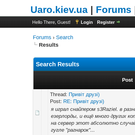
Uaro.kiev.ua
|
Forums
Hello There, Guest!
Login
Register
Forums
›
Search
Results
Search Results
Post
Thread:
Привіт друзі)
Post:
RE: Привіт друзі)
я играл снайпером s3Raziel. в раз
езерлорды, и ещё много других ко
на сервер этот абсолютно случай
гугле "рагнарок"...