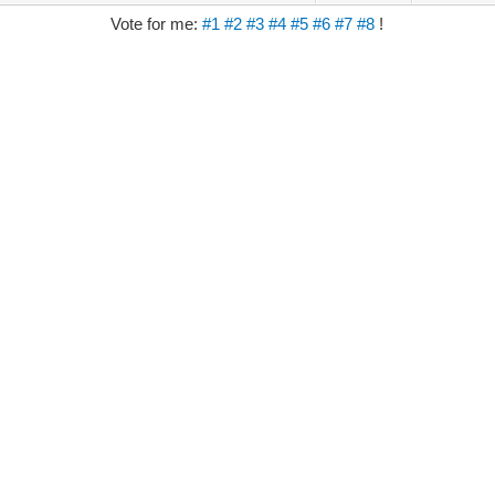
Vote for me:
#1
#2
#3
#4
#5
#6
#7
#8
!