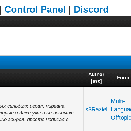
|
Control Panel
|
Discord
Author
Foru
[
asc
]
Multi-
ных гильдиях играл, нирвана,
s3Raziel
Langua
торые я даже уже и не вспомню.
Offtopi
но забрёл. просто написал в