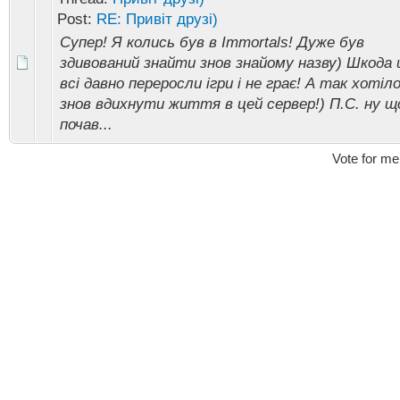
Post:
RE: Привіт друзі)
Супер! Я колись був в Immortals! Дуже був
здивований знайти знов знайому назву) Шкода
всі давно переросли ігри і не грає! А так хотіл
знов вдихнути життя в цей сервер!) П.С. ну щ
почав...
Vote for me