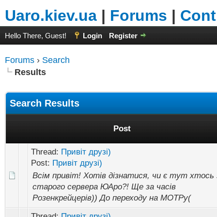
Uaro.kiev.ua
|
Forums
|
Cont
Hello There, Guest!
Login
Register
Forums
›
Search
Results
Search Results
Post
Thread:
Привіт друзі)
Post:
Привіт друзі)
Всім привіт! Хотів дізнатися, чи є тут хтось 
старого сервера ЮАро?! Ще за часів
Розенкрейцерів)) До переходу на МОТРу(
Thread:
Привіт друзі)