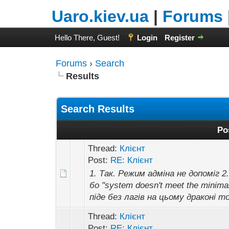
Uaro.kiev.ua
|
Forums
Hello There, Guest!
Login
Register
Forums
›
Search
Results
Search Results
Po
Thread:
Клієнт
Post:
RE: Клієнт
1. Так. Режим адміна не допоміг 
бо "system doesn't meet the minima
піде без лагів на цьому драконі т
Thread:
Клієнт
Post:
RE: Клієнт