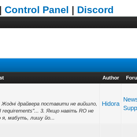
|
Control Panel
|
Discord
st
Author
For
New
Hidora
2. Жодні драйвера поставити не вийшло,
Supp
l requirements"... 3. Якщо навіть RO не
о я, мабуть, лишу йо...