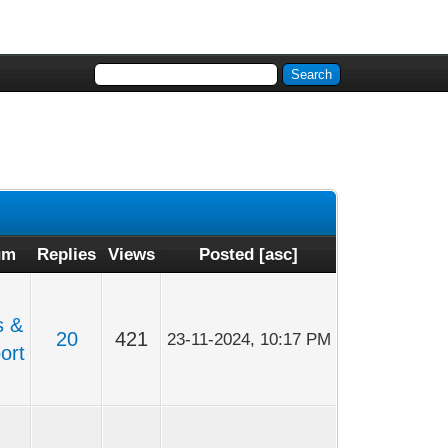
um
Replies
Views
Posted
[
asc
]
s &
20
421
23-11-2024, 10:17 PM
ort