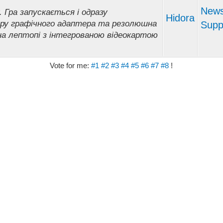
New
Гра запускається і одразу
Hidora
бору графічного адаптера та резолюшна
Supp
на лептопі з інтегрованою відеокартою
Vote for me:
#1
#2
#3
#4
#5
#6
#7
#8
!