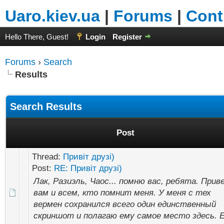
Uaro.kiev.ua
|
Forums
|
Cont
Hello There, Guest!
Login
Register
Forums
›
Search
Results
Search Results
Post
Thread:
Привіт друзі)
Post:
RE: Привіт друзі)
Лак, Разиэль, Чаос... помню вас, ребята. При
вам и всем, кто помнит меня. У меня с тех
вермен сохранился всего один единственный
скриншот и полагаю ему самое место здесь. 