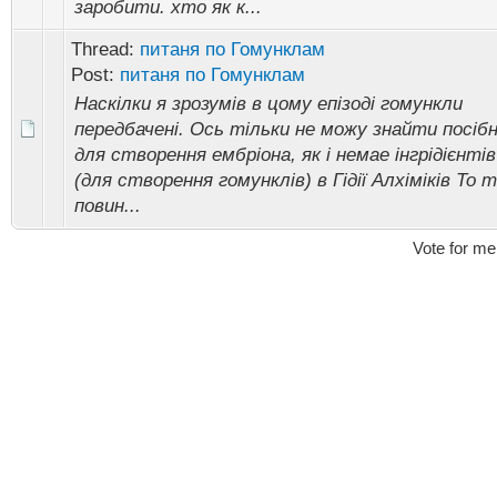
заробити. хто як к...
Thread:
питаня по Гомунклам
Post:
питаня по Гомунклам
Наскілки я зрозумів в цому епізоді гомункли
передбачені. Ось тільки не можу знайти посіб
для створення ембріона, як і немае інгрідієнтів
(для створення гомунклів) в Гідії Алхіміків То т
повин...
Vote for me