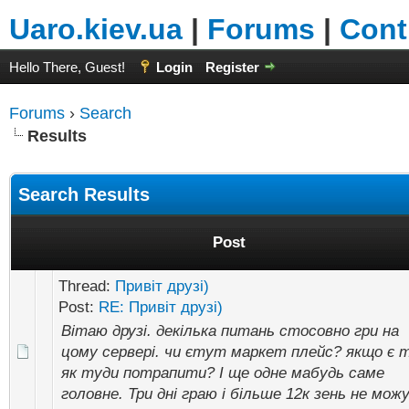
Uaro.kiev.ua
|
Forums
|
Cont
Hello There, Guest!
Login
Register
Forums
›
Search
Results
Search Results
Post
Thread:
Привіт друзі)
Post:
RE: Привіт друзі)
Вітаю друзі. декілька питань стосовно гри на
цому сервері. чи єтут маркет плейс? якщо є 
як туди потрапити? І ще одне мабудь саме
головне. Три дні граю і більше 12к зень не мож