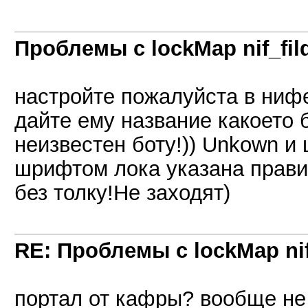
Проблемы с lockMap nif_fil
настройте пожалуйста в нифе
дайте ему название какоето бо
неизвестен боту!)) Unkown 
шрифтом лока указана правил
без толку!Не заходят)
RE: Проблемы с lockMap nif
портал от кафры? вообще не 