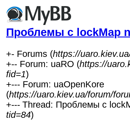
Проблемы с lockMap ni
+- Forums (
https://uaro.kiev.u
+-- Forum: uaRO (
https://uaro
fid=1
)
+--- Forum: uaOpenKore
(
https://uaro.kiev.ua/forum/for
+--- Thread: Проблемы с lockMa
tid=84
)