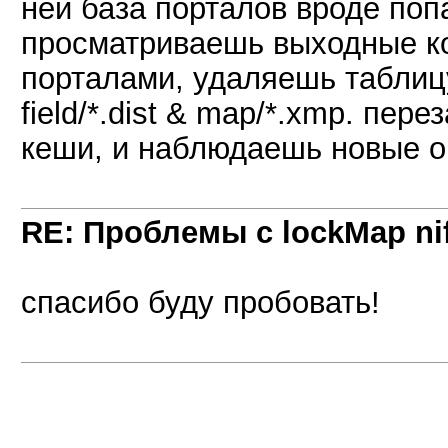
ней база порталов вроде поп
просматриваешь выходные ко
порталами, удаляешь таблиц
field/*.dist & map/*.xmp. пе
кеши, и наблюдаешь новые 
RE: Проблемы с lockMap nif
спасибо буду пробовать!