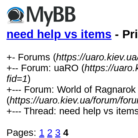
need help vs items
- Pr
+- Forums (
https://uaro.kiev.u
+-- Forum: uaRO (
https://uaro
fid=1
)
+--- Forum: World of Ragnarok
(
https://uaro.kiev.ua/forum/for
+--- Thread: need help vs items
Pages:
1
2
3
4