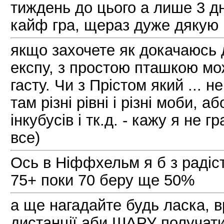
тиждень до цього а лише 3 дн
кайф гра, щераз дуже дякую
якщо захочете як докачаюсь д
експу, з простою пташкою мо
гасту. Чи з Прістом який ... 
там різні рівні і різні моби,
інкубусів і тк.д. - кажу я не 
все)
Ось в Ніффхельм я б з радіст
75+ поки 70 беру ще 50%
а ще нагадайте будь ласка, в
дистанції аби ШАРУ получати 