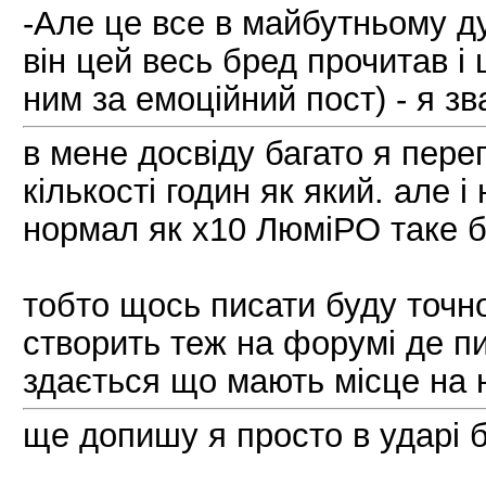
-Але це все в майбутньому д
він цей весь бред прочитав і
ним за емоційний пост) - я з
в мене досвіду багато я пере
кількості годин як який. але і
нормал як х10 ЛюміРО таке б
тобто щось писати буду точн
створить теж на форумі де пи
здається що мають місце на 
ще допишу я просто в ударі б