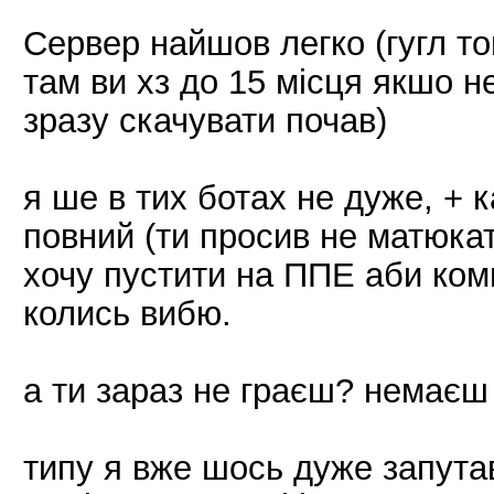
Сервер найшов легко (гугл то
там ви хз до 15 місця якшо н
зразу скачувати почав)
я ше в тих ботах не дуже, + к
повний (ти просив не матюкат
хочу пустити на ППЕ аби комп
колись вибю.
а ти зараз не граєш? немаєш 
типу я вже шось дуже запутав