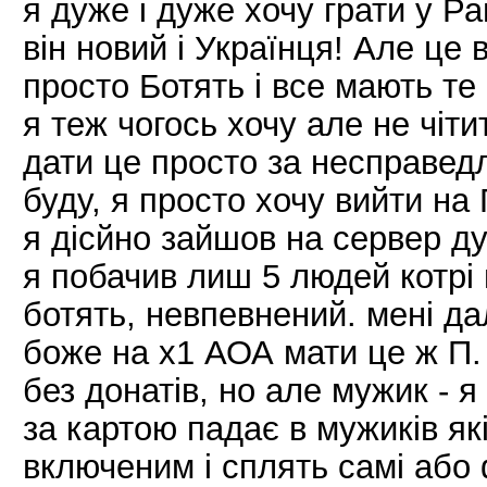
я дуже і дуже хочу грати у Ра
він новий і Українця! Але це 
просто Ботять і все мають те 
я теж чогось хочу але не чіт
дати це просто за несправедл
буду, я просто хочу вийти на 
я дісйно зайшов на сервер д
я побачив лиш 5 людей котрі
ботять, невпевнений. мені да
боже на х1 АОА мати це ж П.
без донатів, но але мужик - я
за картою падає в мужиків як
включеним і сплять самі або