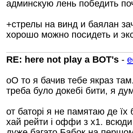
админскую лень победить поч
+стрелы на винд и баялан зач
хорошо можно посидеть и эк
RE: here not play a BOT's
-
e
оО то я бачив тебе якраз там
треба було докебі бити, я ду
от баторі я не памятаю де їх б
хай рейти і оффи з х1. всюди 
дуже багато Бабок на першом