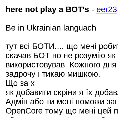
here not play a BOT's
-
eer23
Be in Ukrainian languach
тут всі БОТИ.... що мені роби
скачав БОТ но не розумію як й
використовував. Кожного дня 
задрочу і тикаю мишкою.
Що за х
як добавити скріни я їх доба
Адмін або ти мені поможи за
OpenCore тому що мені цей 