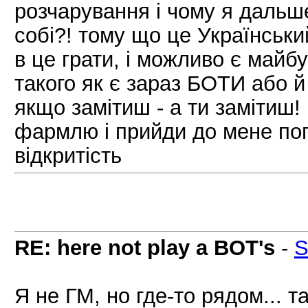
розчарування і чому я дальш
собі?! тому що це Український
в це грати, і можливо є майб
такого як є зараз БОТИ або й
якщо замітиш - а ти замітиш!
фармлю і прийди до мене пог
відкритість
RE: here not play a BOT's
-
S
Я не ГМ, но где-то рядом... т