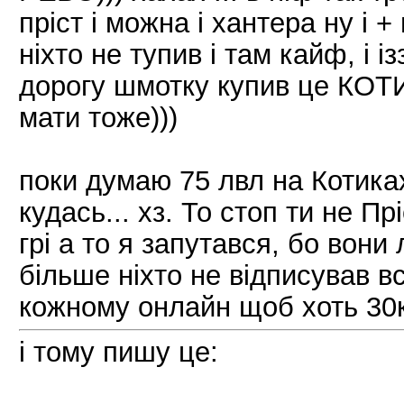
пріст і можна і хантера ну і
ніхто не тупив і там кайф, і 
дорогу шмотку купив це КОТИК
мати тоже)))
поки думаю 75 лвл на Котиках
кудась... хз. То стоп ти не П
грі а то я запутався, бо вон
більше ніхто не відписував в
кожному онлайн щоб хоть 30к 
і тому пишу це: