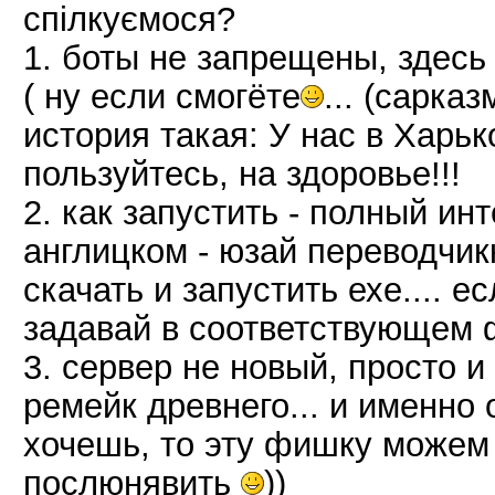
спілкуємося?
1. боты не запрещены, здесь 
( ну если смогёте
... (сарказ
история такая: У нас в Харьк
пользуйтесь, на здоровье!!!
2. как запустить - полный ин
англицком - юзай переводчик
скачать и запустить ехе.... е
задавай в соответствующем 
3. сервер не новый, просто и
ремейк древнего... и именно 
хочешь, то эту фишку можем
послюнявить
))