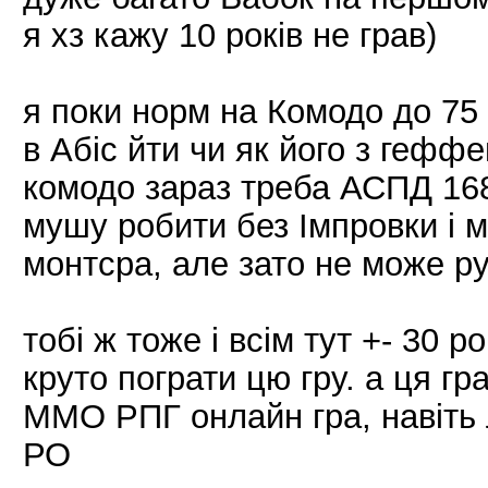
я хз кажу 10 років не грав)
я поки норм на Комодо до 75 
в Абіс йти чи як його з геффе
комодо зараз треба АСПД 168-
мушу робити без Імпровки і м
монтсра, але зато не може р
тобі ж тоже і всім тут +- 30 
круто пограти цю гру. а ця г
ММО РПГ онлайн гра, навіть 
РО