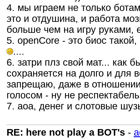
4. мы играем не только ботами
это и отдушина, и работа моз
больше чем на игру руками, 
5. openCore - это биос такой,
....
6. затри плз свой мат... как 
сохраняется на долго и для в
запрещаю, даже в отношении с
голосом - ну не респектабел
7. аоа, денег и слотовые шу
RE: here not play a BOT's
-
a