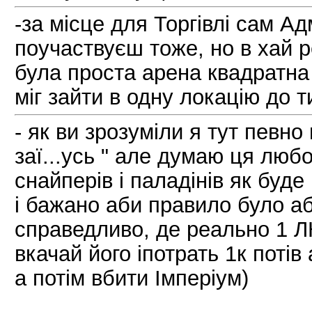
-за місце для Торгівлі сам Ад
поучаствуєш тоже, но в хай ре
була проста арена квадратна 
міг зайти в одну локацію до 
- як ви зрозуміли я тут певно
заї...усь " але думаю ця люб
снайперів і паладінів як буде 
і бажано аби правило було аб
справедливо, де реально 1 Л
вкачай його іпотрать 1к потів
а потім вбити Імперіум)