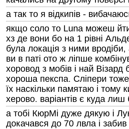
а так то я відкипів - вибачаюс
якщо соло то Luna можеш йти 
хз де вони бо на 1 рівні Аль
була локація з ними вродіби,
ви в паті ото ж ліпше комбін
хоровод з мобів і най Візард б
хороша пекспа. Сліпери тоже
їх наскільки памятаю і тому к
херово. варіантів є куда лиш 
а тобі КюрМі дуже дякую і Лун
докачався до 70 лвла і забив 