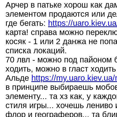
Арчер в патьке хорош как да
элементом продаются или де
где бегать:
https://uaro.kiev.u
карта! справа можно переклю
косяк - 1 или 2 данжа не поп
списка локаций.
70 лвл - можно под пайоном б
ходить, можно в гласт ходить
Альде
https://my.uaro.kiev.u
в принципе выбираешь мобов 
элементу... та хз как, у кажд
стиля игры... хочешь лениво 
флор и географеров... та бл