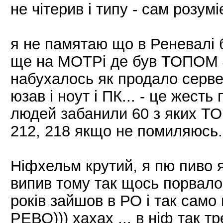
не чітерив і типу - сам розумі
я не памятаю що в Реневалі б
ще на МОТРі де був ТОПОМ 4
набухалось як продало сервер
юзав і ноут і ПК... - це жесть
людей забанили 60 з яких ТОП
212, 218 якщо не помиляюсь.
Ніфхельм крутий, я пю пиво я
випив тому так щось порвало
років зайшов в РО і так само
РЕВО))) хахах ... в ніф так т