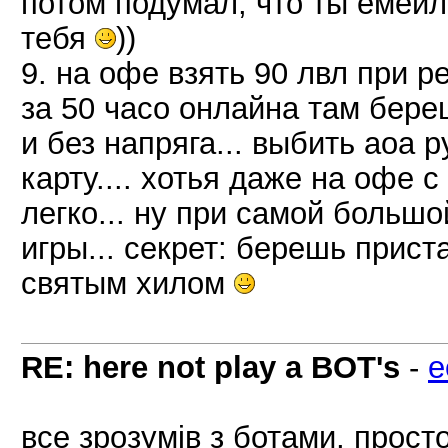
потом подумал, что ты емейл
тебя
))
9. на офе взять 90 лвл при р
за 50 часо онлайна там бере
и без напряга... выбить аоа 
карту.... хотья даже на офе 
легко... ну при самой большо
игры... секрет: берешь прист
святым хилом
RE: here not play a BOT's
-
e
все зрозумів з ботами, прост