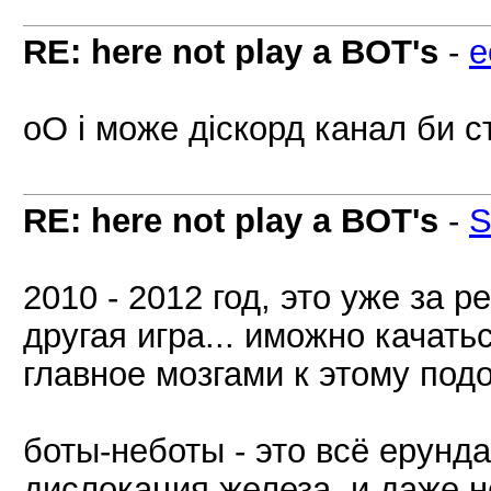
RE: here not play a BOT's
-
e
оО і може діскорд канал би 
RE: here not play a BOT's
-
S
2010 - 2012 год, это уже за р
другая игра... иможно качат
главное мозгами к этому подо
боты-неботы - это всё ерунда
дислокация железа, и даже н