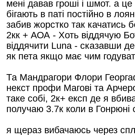
мені давав гроші і шмот. а це
бігають в паті постійно в лоян
забив жорстко так качатись б
2кк + АОА - Хоть віддячую Бо
віддячити Luna - сказавши д
як пета якщо має чим годуват
Та Мандрагори Флори Георга
некст профи Магові та Арчеров
таке собі, 2к+ експ де я вби
получаю 3.7к коли в Гонрюні 
я щераз вибачаюсь через спл