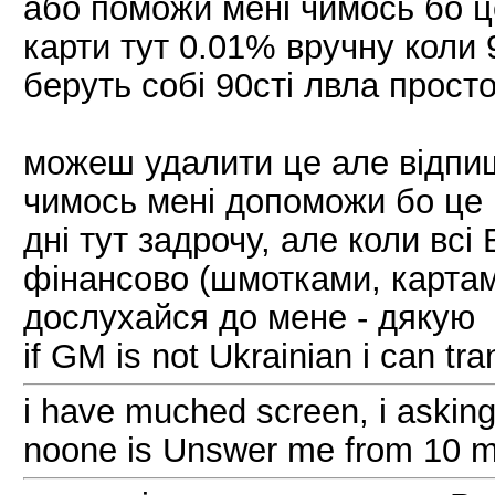
або поможи мені чимось бо це
карти тут 0.01% вручну коли
беруть собі 90сті лвла прост
можеш удалити це але відпиши
чимось мені допоможи бо це п
дні тут задрочу, але коли вс
фінансово (шмотками, картам
дослухайся до мене - дякую
if GM is not Ukrainian i can tra
i have muched screen, i askin
noone is Unswer me from 10 m