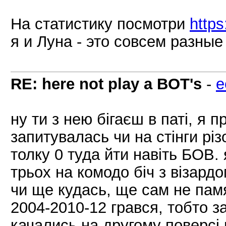
На статистику посмотри
https
я и Луна - это совсем разны
RE: here not play a BOT's
-
e
ну ти з нею бігаєш в паті, я 
запитувалась чи на стінги різ
толку 0 туда йти навіть БОВ. 
трьох на комодо біч з візард
чи ще кудась, ще сам не памя
2004-2010-12 грався, тобто з
качались на другому поверсі