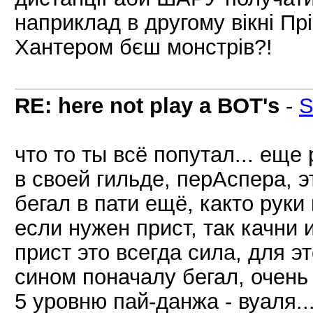
наприклад в другому вікні Прі
Хантером бєш монстрів?!
RE: here not play a BOT's
-
S
что то ты всё попутал... еще
в своей гильде, перАспера, э
бегал в пати ещё, както руки 
если нужен прист, так качни 
прист это всегда сила, для э
сином поначалу бегал, очень
5 уровню пай-данжа - вуаля..