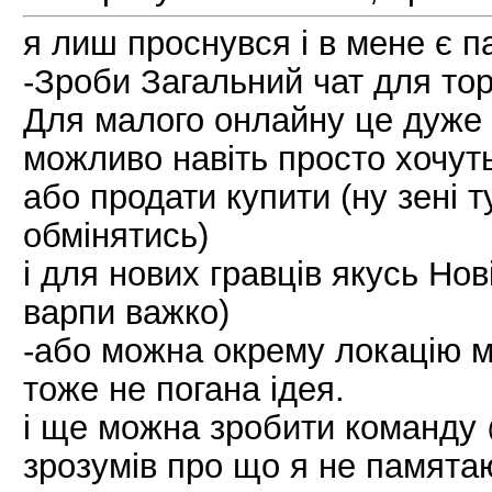
я лиш проснувся і в мене є п
-Зроби Загальний чат для тор
Для малого онлайну це дуже 
можливо навіть просто хочут
або продати купити (ну зені 
обмінятись)
і для нових гравців якусь Но
варпи важко)
-або можна окрему локацію м
тоже не погана ідея.
і ще можна зробити команду 
зрозумів про що я не памятаю