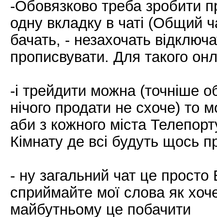
-Обовязково треба зробити п
одну вкладку в чаті (Общий ча
бачать, - незахочать відключа
прописвувати. Для такого онл
-і трейдити можна (точніше об
нічого продати не схоче) то 
аби з кожного міста Телепор
Кімнату де всі будуть щось п
- ну загальний чат це просто
сприймайте мої слова як хоче
майбутньому це побачити