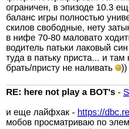
ограничен, в эпизоде 10.3 ещ
баланс игры полностью унив
скилов свободные, нету заты
в нифе 70-80 маловато ходить
водитель патьки лаковый син 
туда в патьку приста... и там
брать/присту не наливать
))
RE: here not play a BOT's
-
S
и еще лайфхак -
https://dbc.
мобов просматриваю по элеме