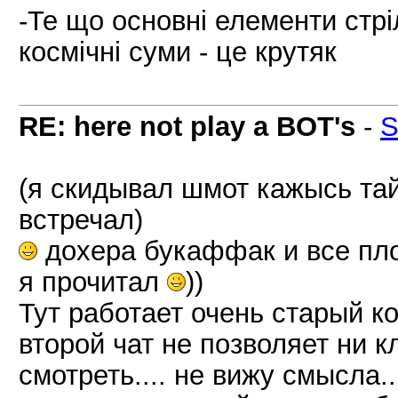
-Те що основні елементи стріл
космічні суми - це крутяк
RE: here not play a BOT's
-
S
(я скидывал шмот кажысь тай
встречал)
дохера букаффак и все пл
я прочитал
))
Тут работает очень старый ко
второй чат не позволяет ни к
смотреть.... не вижу смысла..