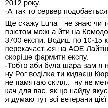
2012 року.
-А так то сервер подобаєтьс
Ще скажу Luna - не знаю чи т
прістом можна йти на Комодо б
3700 експи. Водиш по 10-15 крі
перекачається на АОЕ Лайтінг
скоріше фармити експу.
-Тобто аби була шара вам я 
ну Рог воділка ти кидаєш Кюрі
не памятаю скілл... ну не мете
кач для вас. якщо найду якус
я думаю тут всі ветерани цієї 