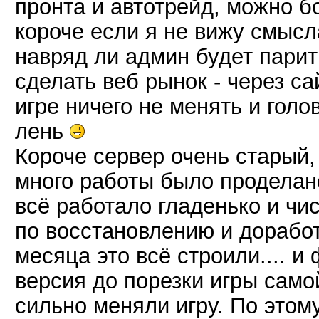
пронта и автотрейд, можно бо
короче если я не вижу смысла
навряд ли админ будет пари
сделать веб рынок - через са
игре ничего не менять и голо
лень
Короче сервер очень старый, 
много работы было проделано
всё работало гладенько и чи
по восстановлению и доработ
месяца это всё строили.... и
версия до порезки игры сам
сильно меняли игру. По этому,