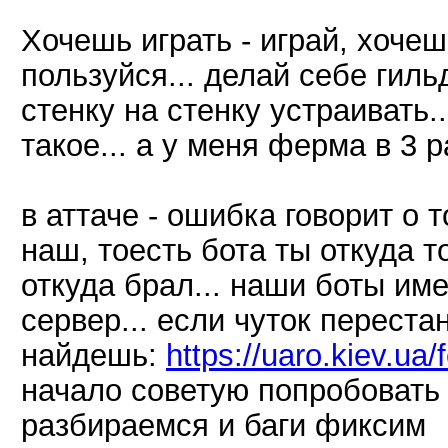
Хочешь играть - играй, хочеш
пользуйся... делай себе гиль
стенку на стенку устраивать.
такое... а у меня ферма в 3
в аттаче - ошибка говорит о 
наш, тоесть бота ты откуда т
откуда брал... наши боты им
сервер... если чуток переста
найдешь:
https://uaro.kiev.ua
начало советую попробовать
разбираемся и баги фиксим