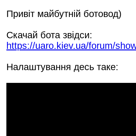
Привіт майбутній ботовод)
Скачай бота звідси:
https://uaro.kiev.ua/forum/sho
Налаштування десь таке: